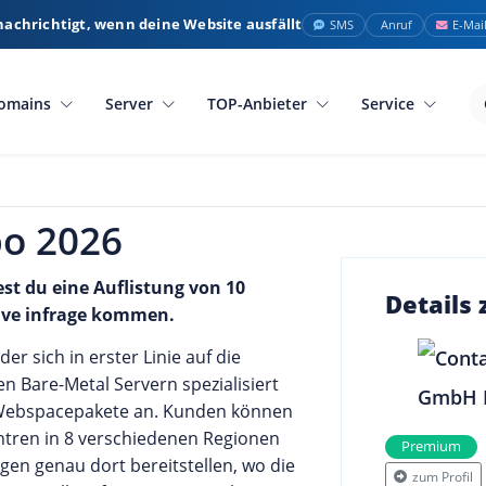
nachrichtigt, wenn deine Website ausfällt
SMS
Anruf
E-Mai
omains
Server
TOP-Anbieter
Service
bo 2026
est du eine Auflistung von 10
Details
tive infrage kommen.
er sich in erster Linie auf die
en Bare-Metal Servern spezialisiert
e Webspacepakete an. Kunden können
ntren in 8 verschiedenen Regionen
Premium
gen genau dort bereitstellen, wo die
zum Profil