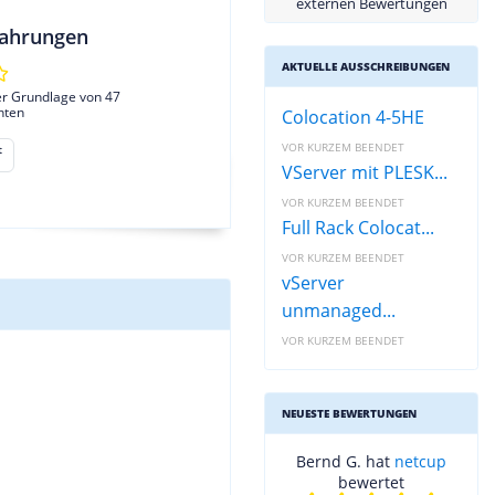
externen Bewertungen
ahrungen
AKTUELLE AUSSCHREIBUNGEN
er Grundlage von 47
hten
Colocation 4-5HE
VOR KURZEM BEENDET
t
VServer mit PLESK...
VOR KURZEM BEENDET
Full Rack Colocat...
VOR KURZEM BEENDET
vServer
unmanaged...
VOR KURZEM BEENDET
NEUESTE BEWERTUNGEN
Bernd G. hat
netcup
bewertet