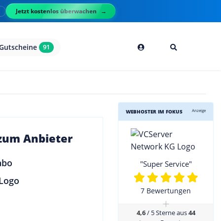
Jetzt kostenlos überwachen
l
Gutscheine
91
Anzeige
WEBHOSTER IM FOKUS
 zum Anbieter
"Super Service"
7 Bewertungen
+
4,6
/ 5 Sterne aus
44