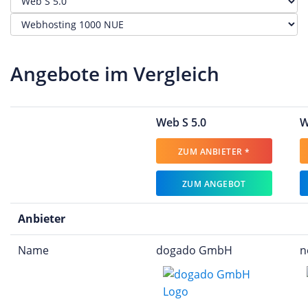
Angebote im Vergleich
Web S 5.0
W
ZUM ANBIETER *
ZUM ANGEBOT
Anbieter
Name
dogado GmbH
n