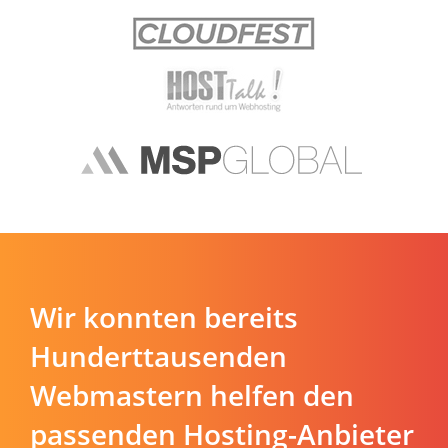
Wir konnten bereits
Hunderttausenden
Webmastern helfen den
passenden Hosting-Anbieter