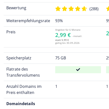
Bewertung
(288)
Weiterempfehlungsrate
93%
9
Angebot für 6 Monate
Preis
2
2,99 €
- monatl.
statt 5,99 €
gültig bis 30.09.2026
Speicherplatz
75 GB
2
Flatrate des
Transfervolumens
Anzahl Domains im
1
1
Preis enthalten
Domaindetails