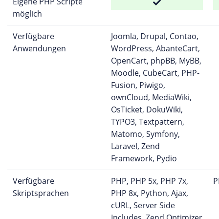
Eigene PHP Scripte
möglich
Verfügbare
Joomla, Drupal, Contao,
Anwendungen
WordPress, AbanteCart,
OpenCart, phpBB, MyBB,
Moodle, CubeCart, PHP-
Fusion, Piwigo,
ownCloud, MediaWiki,
OsTicket, DokuWiki,
TYPO3, Textpattern,
Matomo, Symfony,
Laravel, Zend
Framework, Pydio
Verfügbare
PHP, PHP 5x, PHP 7x,
P
Skriptsprachen
PHP 8x, Python, Ajax,
cURL, Server Side
Includes, Zend Optimizer