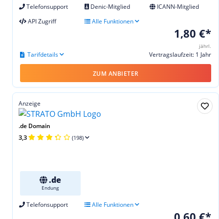
Telefonsupport
Denic-Mitglied
ICANN-Mitglied
API Zugriff
Alle Funktionen
1,80 €*
jährl.
Tarifdetails
Vertragslaufzeit: 1 Jahr
ZUM ANBIETER
Anzeige
.de Domain
3,3
(198)
.de
Endung
Telefonsupport
Alle Funktionen
0,60 €*