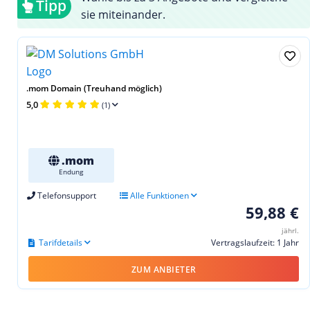
Tipp
sie miteinander.
.mom Domain (Treuhand möglich)
5,0
(1)
.mom
Endung
Telefonsupport
Alle Funktionen
59,88 €
jährl.
Tarifdetails
Vertragslaufzeit: 1 Jahr
ZUM ANBIETER