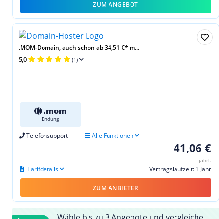
ZUM ANGEBOT
.MOM-Domain, auch schon ab 34,51 €* m...
5,0
(1)
.mom
Endung
Telefonsupport
Alle Funktionen
41,06 €
jährl.
Tarifdetails
Vertragslaufzeit: 1 Jahr
ZUM ANBIETER
Wähle bis zu 3 Angebote und vergleiche