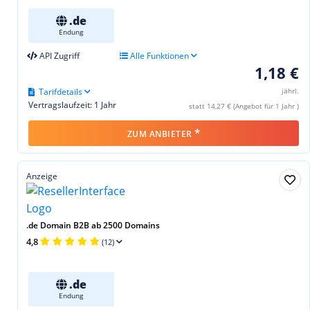
.de
Endung
API Zugriff
Alle Funktionen
1,18 €
Tarifdetails
jährl.
Vertragslaufzeit: 1 Jahr
statt 14,27 € (Angebot für 1 Jahr )
*
ZUM ANBIETER
Anzeige
.de Domain B2B ab 2500 Domains
4,8
(12)
.de
Endung