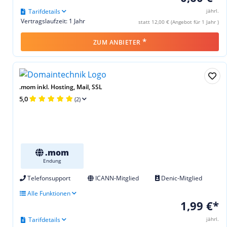
Tarifdetails
jährl.
Vertragslaufzeit: 1 Jahr
statt 12,00 € (Angebot für 1 Jahr )
*
ZUM ANBIETER
.mom inkl. Hosting, Mail, SSL
5,0
(2)
.mom
Endung
Telefonsupport
ICANN-Mitglied
Denic-Mitglied
Alle Funktionen
1,99 €*
Tarifdetails
jährl.