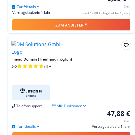
Tarifdetails
jährl.
Vertragslaufzeit: 1 Jahr
statt 12,00 € (Angebot für 1 Jahr )
*
ZUM ANBIETER
.menu Domain (Treuhand möglich)
5,0
(1)
.menu
Endung
Telefonsupport
Alle Funktionen
47,88 €
jährl.
Tarifdetails
Vertragslaufzeit: 1 Jahr