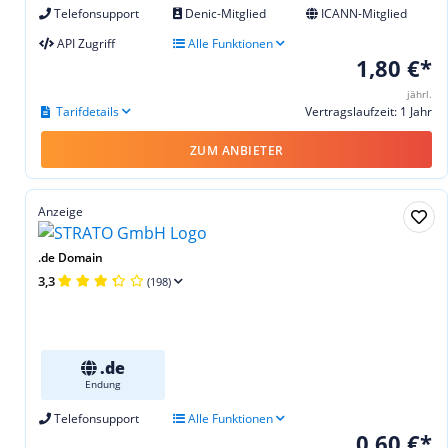
Telefonsupport
Denic-Mitglied
ICANN-Mitglied
API Zugriff
Alle Funktionen
1,80 €*
jährl.
Tarifdetails
Vertragslaufzeit: 1 Jahr
ZUM ANBIETER
Anzeige
.de Domain
3,3
(198)
.de
Endung
Telefonsupport
Alle Funktionen
0,60 €*