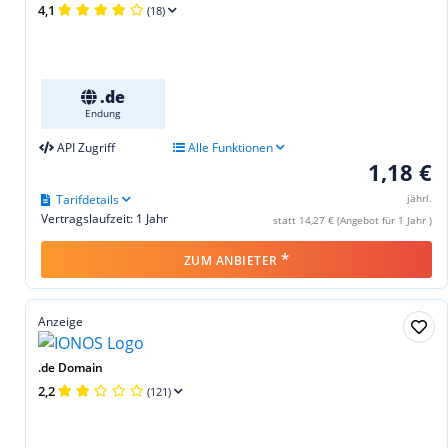
4,1
(18)
.de
Endung
API Zugriff
Alle Funktionen
1,18 €
Tarifdetails
jährl.
Vertragslaufzeit: 1 Jahr
statt 14,27 € (Angebot für 1 Jahr )
*
ZUM ANBIETER
Anzeige
.de Domain
2,2
(121)