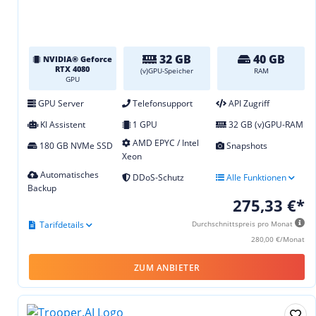
32 GB
40 GB
NVIDIA® Geforce
RTX 4080
(v)GPU-Speicher
RAM
GPU
GPU Server
Telefonsupport
API Zugriff
KI Assistent
1 GPU
32 GB (v)GPU-RAM
AMD EPYC / Intel
180 GB NVMe SSD
Snapshots
Xeon
Automatisches
DDoS-Schutz
Alle Funktionen
Backup
275,33 €*
Tarifdetails
Durchschnittspreis pro Monat
280,00 €/Monat
ZUM ANBIETER