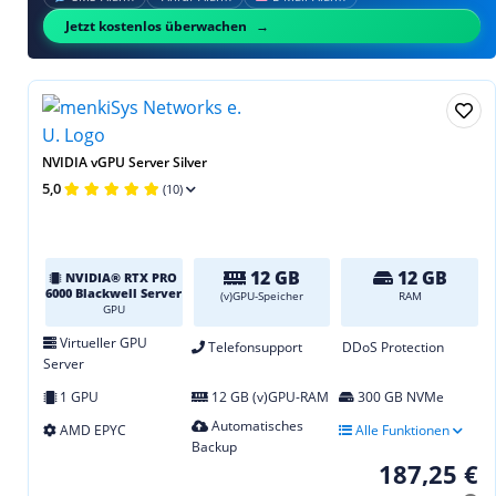
Jetzt kostenlos überwachen
NVIDIA vGPU Server Silver
5,0
(10)
12 GB
12 GB
NVIDIA® RTX PRO
6000 Blackwell Server
(v)GPU-Speicher
RAM
GPU
Virtueller GPU
Telefonsupport
DDoS Protection
Server
1 GPU
12 GB (v)GPU-RAM
300 GB NVMe
Automatisches
AMD EPYC
Alle Funktionen
Backup
187,25 €