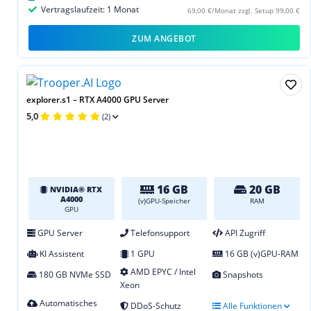
Vertragslaufzeit: 1 Monat
69,00 €/Monat zzgl. Setup 99,00 €
ZUM ANGEBOT
explorer.s1 – RTX A4000 GPU Server
5,0
(2)
16 GB
20 GB
NVIDIA® RTX
A4000
(v)GPU-Speicher
RAM
GPU
GPU Server
Telefonsupport
API Zugriff
KI Assistent
1 GPU
16 GB (v)GPU-RAM
AMD EPYC / Intel
180 GB NVMe SSD
Snapshots
Xeon
Automatisches
DDoS-Schutz
Alle Funktionen