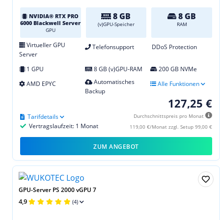
8 GB
8 GB
NVIDIA® RTX PRO
6000 Blackwell Server
(v)GPU-Speicher
RAM
GPU
Virtueller GPU
Telefonsupport
DDoS Protection
Server
1 GPU
8 GB (v)GPU-RAM
200 GB NVMe
Automatisches
AMD EPYC
Alle Funktionen
Backup
127,25 €
Tarifdetails
Durchschnittspreis pro Monat
Vertragslaufzeit: 1 Monat
119,00 €/Monat zzgl. Setup 99,00 €
ZUM ANGEBOT
GPU-Server PS 2000 vGPU 7
4,9
(4)