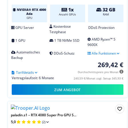
1x
32 GB
NVIDIA® RTX 4000
Ada
Anzahl GPUs
RAM
GPU
Kostenlose
GPU Server
DDoS Protection
Testphase
AMD Ryzen™ 5
1 GPU
1 TB NVMe SSD
9600X
Automatisches
DDoS-Schutz
Alle Funktionen
Backup
269,42 €
Tarifdetails
Durchschnittspreis pro Monat
Vertragslaufzeit: 6 Monate
240,59 €/Monat zzgl. Setup 345,93 €
ZUM ANGEBOT
paladin.s1 – RTX 4080 Super Pro GPU S...
5,0
(2)