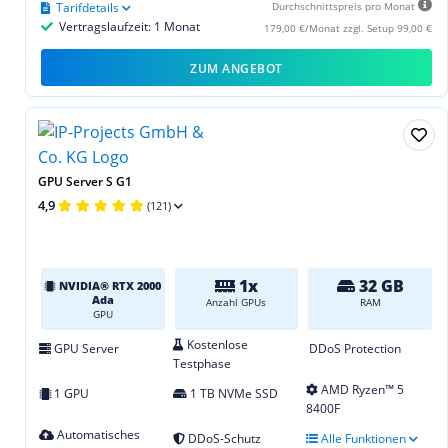
Tarifdetails
Durchschnittspreis pro Monat
Vertragslaufzeit: 1 Monat
179,00 €/Monat zzgl. Setup 99,00 €
ZUM ANGEBOT
GPU Server S G1
4,9
(121)
1x
32 GB
NVIDIA® RTX 2000
Ada
Anzahl GPUs
RAM
GPU
Kostenlose
GPU Server
DDoS Protection
Testphase
AMD Ryzen™ 5
1 GPU
1 TB NVMe SSD
8400F
Automatisches
DDoS-Schutz
Alle Funktionen