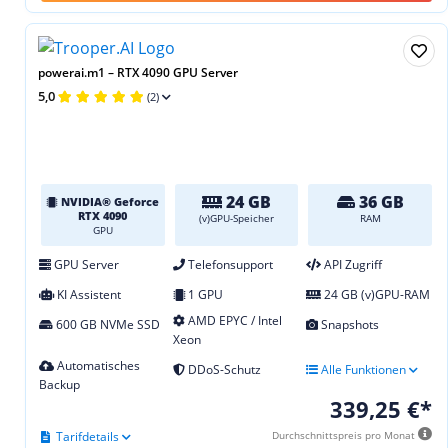
powerai.m1 – RTX 4090 GPU Server
5,0
(2)
24 GB
36 GB
NVIDIA® Geforce
RTX 4090
(v)GPU-Speicher
RAM
GPU
GPU Server
Telefonsupport
API Zugriff
KI Assistent
1 GPU
24 GB (v)GPU-RAM
AMD EPYC / Intel
600 GB NVMe SSD
Snapshots
Xeon
Automatisches
DDoS-Schutz
Alle Funktionen
Backup
339,25 €*
Tarifdetails
Durchschnittspreis pro Monat