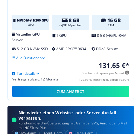
8 GB
16 GB
NVIDIA® H200 GPU
GPU
(v)GPU-Speicher
RAM
Virtueller GPU
1 GPU
8 GB (v)GPU-RAM
Server
512 GB NVMe SSD
AMD EPYC™ 9634
DDoS-Schutz
Alle Funktionen
131,65 €*
Tarifdetails
Durchschnittspreis pro Monat
Vertragslaufzeit: 12 Monate
129,99 €/Monat zzgl. Setup 19,90 €
ZUM ANGEBOT
Nie wieder einen Website- oder Server-Ausfall
verpassen.
Rund-um-die-Uhr-Überwachung mit Alarm per SMS, Anruf oder E‑Mail
mit HOSTtest Plus.
SMS‑Alarm
Anruf‑Alarm
E‑Mail‑Alarm