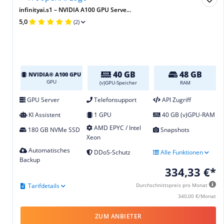
infinityai.s1 – NVIDIA A100 GPU Serve...
5,0
(2)
40 GB
48 GB
NVIDIA® A100 GPU
GPU
(v)GPU-Speicher
RAM
GPU Server
Telefonsupport
API Zugriff
KI Assistent
1 GPU
40 GB (v)GPU-RAM
AMD EPYC / Intel
180 GB NVMe SSD
Snapshots
Xeon
Automatisches
DDoS-Schutz
Alle Funktionen
Backup
334,33 €*
Tarifdetails
Durchschnittspreis pro Monat
340,00 €/Monat
ZUM ANBIETER