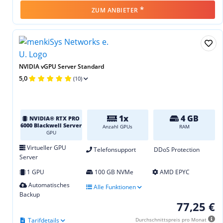
*
ZUM ANBIETER
NVIDIA vGPU Server Standard
5,0
(10)
1x
4 GB
NVIDIA® RTX PRO
6000 Blackwell Server
Anzahl GPUs
RAM
GPU
Virtueller GPU
Telefonsupport
DDoS Protection
Server
1 GPU
100 GB NVMe
AMD EPYC
Automatisches
Alle Funktionen
Backup
77,25 €
Tarifdetails
Durchschnittspreis pro Monat