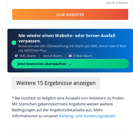
345,00 €/Monat
ZUM ANBIETER
Nie wieder einen Website- oder Server-Ausfall
verpassen.
Rund-um-die-Uhr-Überwachung mit Alarm per SMS, Anruf oder E‑Mail
mit HOSTtest Plus.
SMS‑Alarm
Anruf‑Alarm
E‑Mail‑Alarm
Jetzt kostenlos überwachen
Weitere
15
Ergebnisse anzeigen
* Bei hosttest ist lediglich eine Auswahl von Anbietern zu finden.
Mit Sternchen gekennzeichnete Angebote weisen weitere
Bedingungen auf der Angebotsdetailseite aus. Mehr
Informationen zu unseren
Ranking- und Sortierungsdetails