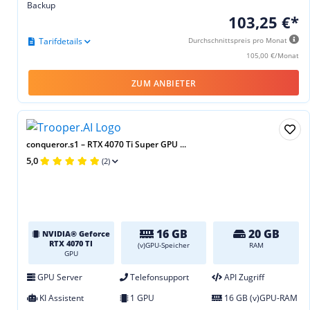
Backup
103,25 €*
Tarifdetails
Durchschnittspreis pro Monat
105,00 €/Monat
ZUM ANBIETER
conqueror.s1 – RTX 4070 Ti Super GPU ...
5,0
(2)
16 GB
20 GB
NVIDIA® Geforce
RTX 4070 TI
(v)GPU-Speicher
RAM
GPU
GPU Server
Telefonsupport
API Zugriff
KI Assistent
1 GPU
16 GB (v)GPU-RAM