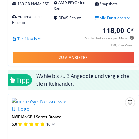
AMD EPYC / Intel
180 GB NVMe SSD
Snapshots
Xeon
Automatisches
DDoS-Schutz
Alle Funktionen
Backup
118,00 €*
Tarifdetails
Durchschnittspreis pro Monat
120,00 €/Monat
ZUM ANBIETER
Wähle bis zu 3 Angebote und vergleiche
Tipp
sie miteinander.
NVIDIA vGPU Server Bronze
5,0
(10)