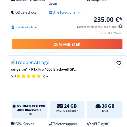
Xeon
DDoS-Schutz
Alle Funktionen
235,00 €*
Tarifdetails
Durchschnittspreis pro Monat
235,00 €/Monat
ZUM ANBIETER
ranger.m1 – RTX Pro 4000 Blackwell GP...
5,0
(2)
24 GB
36 GB
NVIDIA® RTX PRO
4000 Blackwell
(v)GPU-Speicher
RAM
GPU
GPU Server
Telefonsupport
API Zugriff