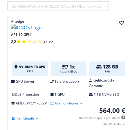
SORTIEREN NACH STATUS, DURCHSCHNITTLICHER PREIS
Anzeige
AP1-10 GPU
2,2
(121)
1x
128 GB
NVIDIA® T4 GPU
GPU
Anzahl GPUs
RAM
Geld-zurück-
GPU Server
Telefonsupport
Garantie
DDoS Protection
1 GPU
1 TB NVMe SSD
AMD EPYC™ 7302P
Alle Funktionen
564,00 €
Tarifdetails
Durchschnittspreis pro Monat
564,00 €/Monat