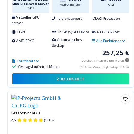
6000 Blackwell Server
(v)GPU-Speicher
RAM
GPU
Virtueller GPU
Telefonsupport
DDoS Protection
Server
1 GPU
16 GB (v)GPU-RAM
400 GB NVMe
Automatisches
AMD EPYC
Alle Funktionen
Backup
257,25 €
Tarifdetails
Durchschnittspreis pro Monat
Vertragslaufzeit: 1 Monat
249,00 €/Monat zzgl. Setup 99,00 €
ZUM ANGEBOT
GPU Server M G1
4,9
(121)