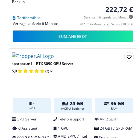
Backup
222,72 €
Tarifdetails
Durchschnittspreis pro Monat
Vertragslaufzeit: 6 Monate
202,89 €/Monat zzgl. Setup 238,00 €
ZUM ANGEBOT
sparbox.m1 – RTX 3090 GPU Server
5,0
(2)
24 GB
36 GB
-
GPU
(v)GPU-Speicher
RAM
GPU Server
Telefonsupport
API Zugriff
KI Assistent
1 GPU
24 GB (v)GPU-RAM
AMD EPYC / Intel
600 GB NVMe SSD
Snapshots