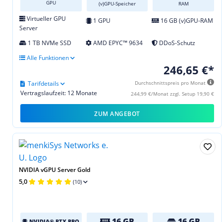
GPU
(v)GPU-Speicher
RAM
Virtueller GPU
1 GPU
16 GB (v)GPU-RAM
Server
1 TB NVMe SSD
AMD EPYC™ 9634
DDoS-Schutz
Alle Funktionen
246,65 €*
Tarifdetails
Durchschnittspreis pro Monat
Vertragslaufzeit: 12 Monate
244,99 €/Monat zzgl. Setup 19,90 €
ZUM ANGEBOT
NVIDIA vGPU Server Gold
5,0
(10)
16 GB
16 GB
NVIDIA® RTX PRO