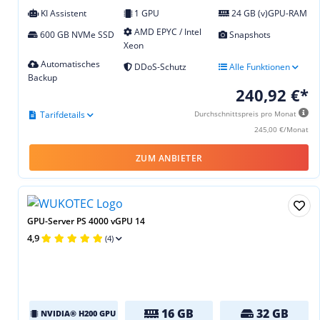
KI Assistent
1 GPU
24 GB (v)GPU-RAM
AMD EPYC / Intel
600 GB NVMe SSD
Snapshots
Xeon
Automatisches
DDoS-Schutz
Alle Funktionen
Backup
240,92 €*
Tarifdetails
Durchschnittspreis pro Monat
245,00 €/Monat
ZUM ANBIETER
GPU-Server PS 4000 vGPU 14
4,9
(4)
16 GB
32 GB
NVIDIA® H200 GPU