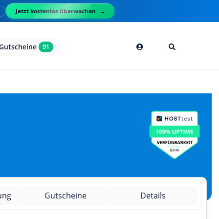
Jetzt kostenlos überwachen
l
Gutscheine
91
ung
Gutscheine
Details