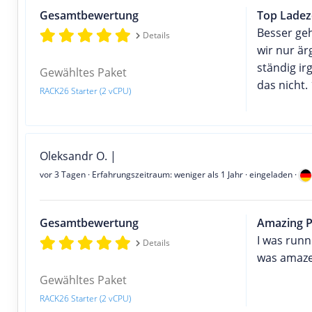
Gesamtbewertung
Top Ladez
Besser geh
Details
wir nur är
ständig ir
Gewähltes Paket
das nicht
RACK26 Starter (2 vCPU)
Oleksandr O. |
vor 3 Tagen
· Erfahrungszeitraum: weniger als 1 Jahr · eingeladen ·
Gesamtbewertung
Amazing 
I was run
Details
was amazed
Gewähltes Paket
RACK26 Starter (2 vCPU)