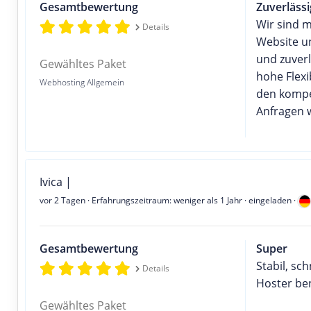
Gesamtbewertung
Zuverläss
Wir sind m
Details
Website un
und zuverl
Gewähltes Paket
hohe Flexi
Webhosting Allgemein
den kompe
Anfragen 
Ivica |
vor 2 Tagen
· Erfahrungszeitraum: weniger als 1 Jahr · eingeladen ·
Gesamtbewertung
Super
Stabil, sc
Details
Hoster ben
Gewähltes Paket