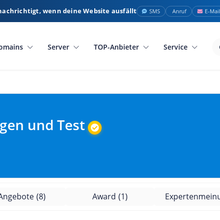
nachrichtigt, wenn deine Website ausfällt
SMS
Anruf
E-Mai
omains
Server
TOP-Anbieter
Service
gen und Test
Angebote
(8)
Award
(1)
Expertenmein