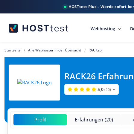
HOSTtest Plus – Werde sofort be
Webhosting
D
Startseite
Alle Webhoster in der Übersicht
RACK26
RACK26 Erfahrun
5,0
(20)
Profil
Erfahrungen
(20)