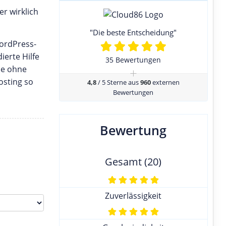
r wirklich
"Die beste Entscheidung"
WordPress-
ierte Hilfe
35 Bewertungen
se ohne
+
osting so
4,8
/ 5 Sterne aus
960
externen
Bewertungen
Bewertung
Gesamt (20)
Zuverlässigkeit