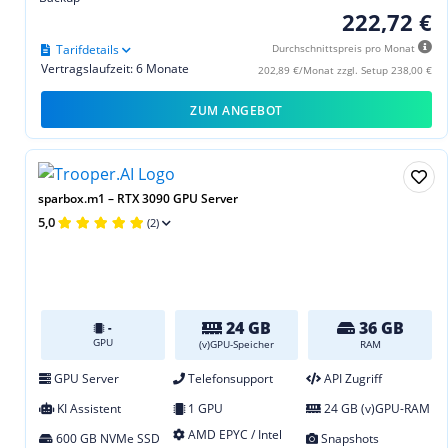
222,72 €
Tarifdetails
Durchschnittspreis pro Monat
Vertragslaufzeit: 6 Monate
202,89 €/Monat zzgl. Setup 238,00 €
ZUM ANGEBOT
sparbox.m1 – RTX 3090 GPU Server
5,0
(2)
24 GB
36 GB
-
GPU
(v)GPU-Speicher
RAM
GPU Server
Telefonsupport
API Zugriff
KI Assistent
1 GPU
24 GB (v)GPU-RAM
AMD EPYC / Intel
600 GB NVMe SSD
Snapshots