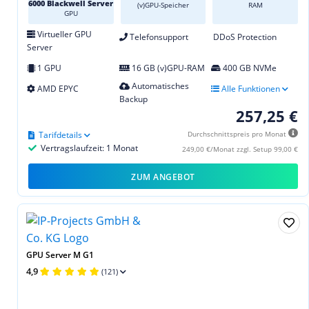
6000 Blackwell Server
(v)GPU-Speicher
RAM
GPU
Virtueller GPU
Telefonsupport
DDoS Protection
Server
1 GPU
16 GB (v)GPU-RAM
400 GB NVMe
Automatisches
AMD EPYC
Alle Funktionen
Backup
257,25 €
Tarifdetails
Durchschnittspreis pro Monat
Vertragslaufzeit: 1 Monat
249,00 €/Monat zzgl. Setup 99,00 €
ZUM ANGEBOT
GPU Server M G1
4,9
(121)