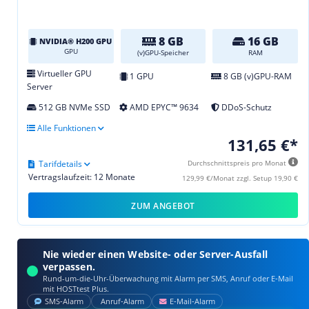
8 GB
16 GB
NVIDIA® H200 GPU
GPU
(v)GPU-Speicher
RAM
Virtueller GPU
1 GPU
8 GB (v)GPU-RAM
Server
512 GB NVMe SSD
AMD EPYC™ 9634
DDoS-Schutz
Alle Funktionen
131,65 €*
Tarifdetails
Durchschnittspreis pro Monat
Vertragslaufzeit: 12 Monate
129,99 €/Monat zzgl. Setup 19,90 €
ZUM ANGEBOT
Nie wieder einen Website- oder Server-Ausfall
verpassen.
Rund-um-die-Uhr-Überwachung mit Alarm per SMS, Anruf oder E‑Mail
mit HOSTtest Plus.
SMS‑Alarm
Anruf‑Alarm
E‑Mail‑Alarm