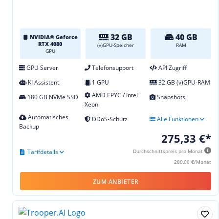
32 GB
40 GB
NVIDIA® Geforce
RTX 4080
(v)GPU-Speicher
RAM
GPU
GPU Server
Telefonsupport
API Zugriff
KI Assistent
1 GPU
32 GB (v)GPU-RAM
AMD EPYC / Intel
180 GB NVMe SSD
Snapshots
Xeon
Automatisches
DDoS-Schutz
Alle Funktionen
Backup
275,33 €*
Tarifdetails
Durchschnittspreis pro Monat
280,00 €/Monat
ZUM ANBIETER