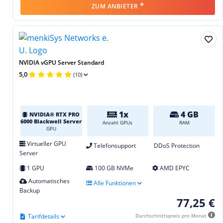
*
ZUM ANBIETER
NVIDIA vGPU Server Standard
5,0
(10)
1x
4 GB
NVIDIA® RTX PRO
6000 Blackwell Server
Anzahl GPUs
RAM
GPU
Virtueller GPU
Telefonsupport
DDoS Protection
Server
1 GPU
100 GB NVMe
AMD EPYC
Automatisches
Alle Funktionen
Backup
77,25 €
Tarifdetails
Durchschnittspreis pro Monat