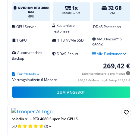
1x
32 GB
NVIDIA® RTX 4000
Ada
Anzahl GPUs
RAM
GPU
Kostenlose
GPU Server
DDoS Protection
Testphase
AMD Ryzen™ 5
1 GPU
1 TB NVMe SSD
9600X
Automatisches
DDoS-Schutz
Alle Funktionen
Backup
269,42 €
Tarifdetails
Durchschnittspreis pro Monat
Vertragslaufzeit: 6 Monate
240,59 €/Monat zzgl. Setup 345,93 €
ZUM ANGEBOT
paladin.s1 – RTX 4080 Super Pro GPU S...
5,0
(2)