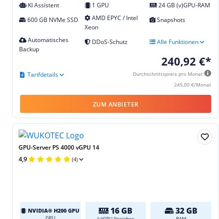
KI Assistent
1 GPU
24 GB (v)GPU-RAM
AMD EPYC / Intel
600 GB NVMe SSD
Snapshots
Xeon
Automatisches
DDoS-Schutz
Alle Funktionen
Backup
240,92 €*
Tarifdetails
Durchschnittspreis pro Monat
245,00 €/Monat
ZUM ANBIETER
GPU-Server PS 4000 vGPU 14
4,9
(4)
16 GB
32 GB
NVIDIA® H200 GPU
GPU
(v)GPU-Speicher
RAM