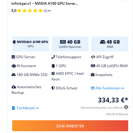
infinityai.s1 – NVIDIA A100 GPU Serve...
5,0
(2)
40 GB
48 GB
NVIDIA® A100 GPU
GPU
(v)GPU-Speicher
RAM
GPU Server
Telefonsupport
API Zugriff
KI Assistent
1 GPU
40 GB (v)GPU-RAM
AMD EPYC / Intel
180 GB NVMe SSD
Snapshots
Xeon
Automatisches
DDoS-Schutz
Alle Funktionen
Backup
334,33 €*
Tarifdetails
Durchschnittspreis pro Monat
340,00 €/Monat
ZUM ANBIETER