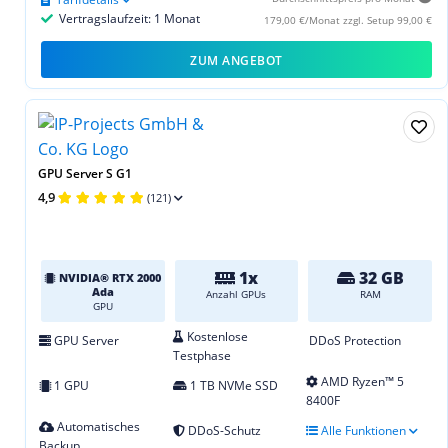
Vertragslaufzeit: 1 Monat
179,00 €/Monat zzgl. Setup 99,00 €
ZUM ANGEBOT
GPU Server S G1
4,9
(121)
1x
32 GB
NVIDIA® RTX 2000
Ada
Anzahl GPUs
RAM
GPU
Kostenlose
GPU Server
DDoS Protection
Testphase
AMD Ryzen™ 5
1 GPU
1 TB NVMe SSD
8400F
Automatisches
DDoS-Schutz
Alle Funktionen
Backup