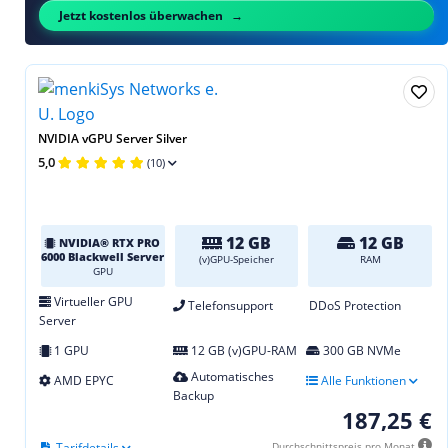
Jetzt kostenlos überwachen
NVIDIA vGPU Server Silver
5,0
(10)
12 GB
12 GB
NVIDIA® RTX PRO
6000 Blackwell Server
(v)GPU-Speicher
RAM
GPU
Virtueller GPU
Telefonsupport
DDoS Protection
Server
1 GPU
12 GB (v)GPU-RAM
300 GB NVMe
Automatisches
AMD EPYC
Alle Funktionen
Backup
187,25 €
Tarifdetails
Durchschnittspreis pro Monat