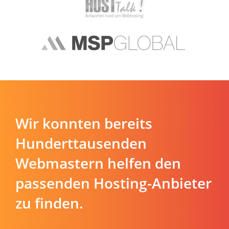
Wir konnten bereits
Hunderttausenden
Webmastern helfen den
passenden Hosting-Anbieter
zu finden.