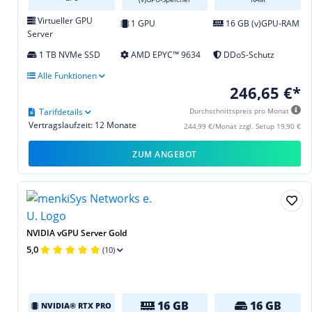
Virtueller GPU
1 GPU
16 GB (v)GPU-RAM
Server
1 TB NVMe SSD
AMD EPYC™ 9634
DDoS-Schutz
Alle Funktionen
246,65 €*
Tarifdetails
Durchschnittspreis pro Monat
Vertragslaufzeit: 12 Monate
244,99 €/Monat zzgl. Setup 19,90 €
ZUM ANGEBOT
NVIDIA vGPU Server Gold
5,0
(10)
16 GB
16 GB
NVIDIA® RTX PRO