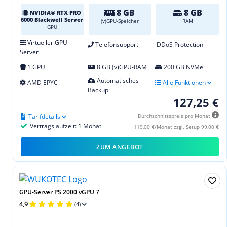
8 GB
8 GB
NVIDIA® RTX PRO
6000 Blackwell Server
(v)GPU-Speicher
RAM
GPU
Virtueller GPU
Telefonsupport
DDoS Protection
Server
1 GPU
8 GB (v)GPU-RAM
200 GB NVMe
Automatisches
AMD EPYC
Alle Funktionen
Backup
127,25 €
Tarifdetails
Durchschnittspreis pro Monat
Vertragslaufzeit: 1 Monat
119,00 €/Monat zzgl. Setup 99,00 €
ZUM ANGEBOT
GPU-Server PS 2000 vGPU 7
4,9
(4)