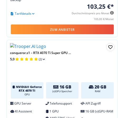
103,25 €*
Tarifdetails
Durchschnittspreis pro Monat
105,00 €/Monat
ZUM ANBIETER
conqueror.s1 – RTX 4070 Ti Super GPU ...
5,0
(2)
16 GB
20 GB
NVIDIA® Geforce
RTX 4070 TI
(v)GPU-Speicher
RAM
GPU
GPU Server
Telefonsupport
API Zugriff
KI Assistent
1 GPU
16 GB (v)GPU-RAM