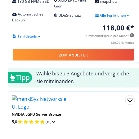
AMD EPYC / Intel
180 GB NVMe SSD
Snapshots
Xeon
Automatisches
DDoS-Schutz
Alle Funktionen
Backup
118,00 €*
Tarifdetails
Durchschnittspreis pro Monat
120,00 €/Monat
ZUM ANBIETER
Wähle bis zu 3 Angebote und vergleiche
Tipp
sie miteinander.
NVIDIA vGPU Server Bronze
5,0
(10)