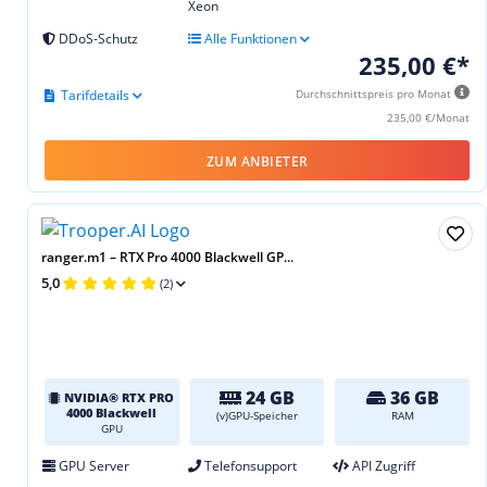
Xeon
DDoS-Schutz
Alle Funktionen
235,00 €*
Tarifdetails
Durchschnittspreis pro Monat
235,00 €/Monat
ZUM ANBIETER
ranger.m1 – RTX Pro 4000 Blackwell GP...
5,0
(2)
24 GB
36 GB
NVIDIA® RTX PRO
4000 Blackwell
(v)GPU-Speicher
RAM
GPU
GPU Server
Telefonsupport
API Zugriff