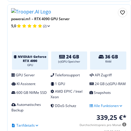
powerai.m1 – RTX 4090 GPU Server
5,0
(2)
24 GB
36 GB
NVIDIA® Geforce
RTX 4090
(v)GPU-Speicher
RAM
GPU
GPU Server
Telefonsupport
API Zugriff
KI Assistent
1 GPU
24 GB (v)GPU-RAM
AMD EPYC / Intel
600 GB NVMe SSD
Snapshots
Xeon
Automatisches
DDoS-Schutz
Alle Funktionen
Backup
339,25 €*
Tarifdetails
Durchschnittspreis pro Monat