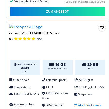
Vertragslaufzeit: 1 Monat
69,00 €/Monat zzgl. Setup 99,00 €
ZUM ANGEBOT
explorer.s1 – RTX A4000 GPU Server
5,0
(2)
16 GB
20 GB
NVIDIA® RTX
A4000
(v)GPU-Speicher
RAM
GPU
GPU Server
Telefonsupport
API Zugriff
KI Assistent
1 GPU
16 GB (v)GPU-RAM
AMD EPYC / Intel
180 GB NVMe SSD
Snapshots
Xeon
Automatisches
DDoS-Schutz
Alle Funktionen
Backup