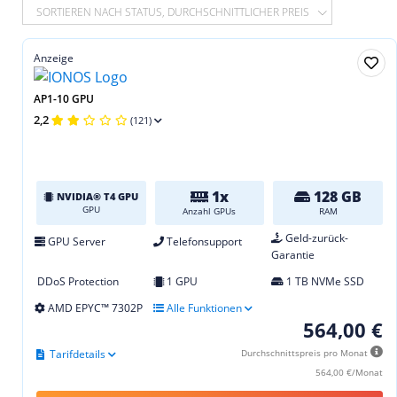
SORTIEREN NACH STATUS, DURCHSCHNITTLICHER PREIS
Anzeige
AP1-10 GPU
2,2
(121)
1x
128 GB
NVIDIA® T4 GPU
GPU
Anzahl GPUs
RAM
Geld-zurück-
GPU Server
Telefonsupport
Garantie
DDoS Protection
1 GPU
1 TB NVMe SSD
AMD EPYC™ 7302P
Alle Funktionen
564,00 €
Tarifdetails
Durchschnittspreis pro Monat
564,00 €/Monat