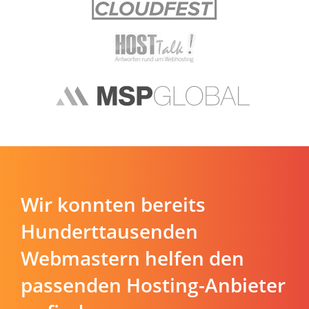
Wir konnten bereits
Hunderttausenden
Webmastern helfen den
passenden Hosting-Anbieter