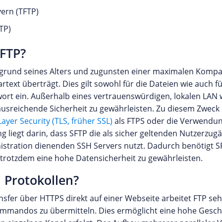
vern (TFTP)
TP)
 FTP?
fgrund seines Alters und zugunsten einer maximalen Kompatib
text überträgt. Dies gilt sowohl für die Dateien wie auch f
wort ein. Außerhalb eines vertrauenswürdigen, lokalen LA
 ausreichende Sicherheit zu gewährleisten. Zu diesem Zweck
ayer Security (TLS, früher SSL)
als FTPS oder die Verwendun
ung liegt darin, dass SFTP die als sicher geltenden Nutzerzu
istration dienenden SSH Servers nutzt. Dadurch benötigt SF
 trotzdem eine hohe Datensicherheit zu gewährleisten.
 Protokollen?
fer über HTTPS direkt auf einer Webseite arbeitet FTP sehr
mmandos zu übermitteln. Dies ermöglicht eine hohe Geschw