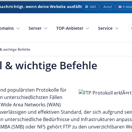
nachrichtigt, wenn deine Website ausfällt
SMS
Anruf
E-Mai
omains
Server
TOP-Anbieter
Service
 & wichtige Befehle
l & wichtige Befehle
und populärsten Protokolle für
 unterschiedlichsten Fällen
en Wide Area Networks (WAN)
uverlässigen und effektiven Standard, der sich aufgrund se
 unterschiedliche Bedürfnisse und Infrastrukturen anpassen
AMBA (SMB) oder NFS gehört FTP zu den unverzichtbaren W