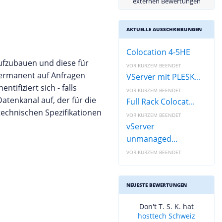
externen Bewertungen
AKTUELLE AUSSCHREIBUNGEN
Colocation 4-5HE
ufzubauen und diese für
VOR KURZEM BEENDET
permanent auf Anfragen
VServer mit PLESK...
ifiziert sich - falls
VOR KURZEM BEENDET
atenkanal auf, der für die
Full Rack Colocat...
technischen Spezifikationen
VOR KURZEM BEENDET
vServer
unmanaged...
VOR KURZEM BEENDET
NEUESTE BEWERTUNGEN
Don't T. S. K. hat
hosttech Schweiz