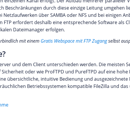
nen einzelnen Kanal erfolgt. Der Aufbau mehrerer paralleler
ch Beschränkungen durch diese einzige Leitung umgehen ließ
bei Netzlaufwerken über SAMBA oder NFS und bei einigen An
on FTP erfordert deshalb eine entsprechende Software als Cli
kalen Dateimanager erfolgen.
erbindlich mit einem
Gratis Webspace mit FTP Zugang
selbst aus
e?
rver und dem Client unterschieden werden. Die meisten Se
f Sicherheit oder wie ProFTPD und PureFTPD auf eine hohe F
 eine übersichtliche, intuitive Bedienung und ausgezeichnete
gebräuchlichen Betriebssystemen kompatible FileZilla und da
amme