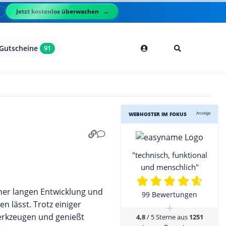
Jetzt kostenlos überwachen
l
Gutscheine
91
Anzeige
WEBHOSTER IM FOKUS
"technisch, funktional
und menschlich"
iner langen Entwicklung und
99 Bewertungen
 lässt. Trotz einiger
+
erkzeugen und genießt
4,8
/ 5 Sterne aus
1251