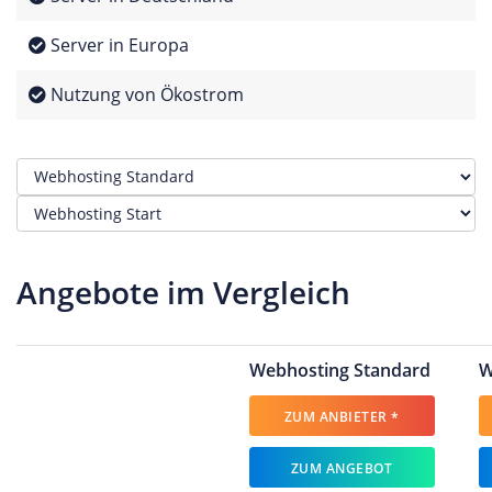
Server in Europa
Nutzung von Ökostrom
Angebote im Vergleich
Webhosting Standard
W
ZUM ANBIETER *
ZUM ANGEBOT