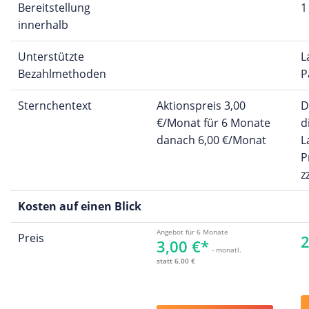
Bereitstellung
1
innerhalb
Unterstützte
L
Bezahlmethoden
P
Sternchentext
Aktionspreis 3,00
D
€/Monat für 6 Monate
d
danach 6,00 €/Monat
L
P
z
Kosten auf einen Blick
Angebot für 6 Monate
Preis
2
3,00 €*
- monatl.
statt 6,00 €