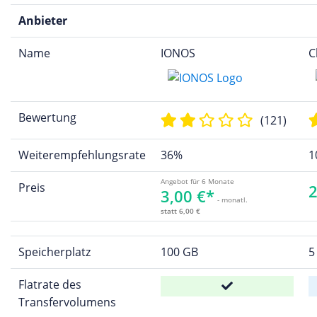
Anbieter
Name
IONOS
C
Bewertung
(121)
Weiterempfehlungsrate
36%
1
Angebot für 6 Monate
Preis
2
3,00 €*
- monatl.
statt 6,00 €
Speicherplatz
100 GB
5
Flatrate des
Transfervolumens