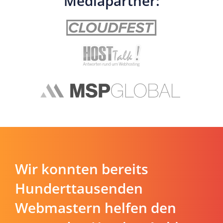
Mediapartner:
Wir konnten bereits
Hunderttausenden
Webmastern helfen den