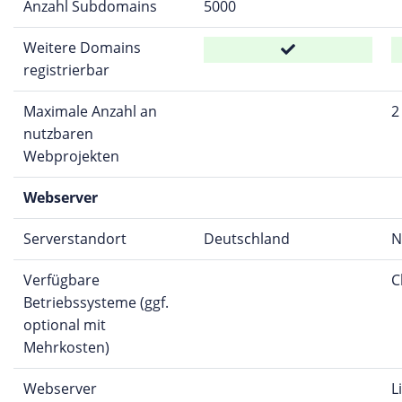
Anzahl Subdomains
5000
Weitere Domains
registrierbar
Maximale Anzahl an
2
nutzbaren
Webprojekten
Webserver
Serverstandort
Deutschland
N
Verfügbare
C
Betriebssysteme (ggf.
optional mit
Mehrkosten)
Webserver
L