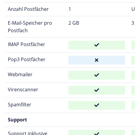
Anzahl Postfächer
1
U
E-Mail-Speicher pro
2 GB
3
Postfach
IMAP Postfächer
Pop3 Postfächer
Webmailer
Virenscanner
Spamfilter
Support
Support inklusive