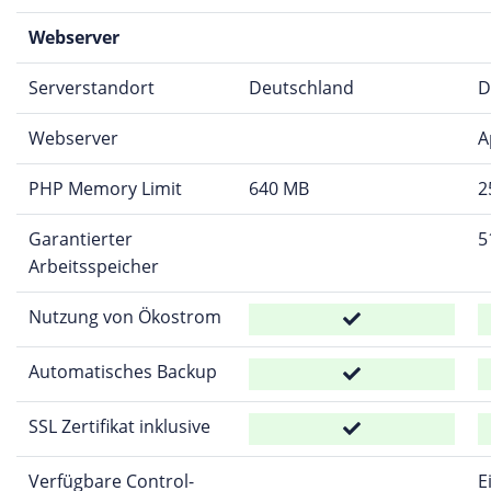
Webserver
Serverstandort
Deutschland
D
Webserver
A
PHP Memory Limit
640 MB
2
Garantierter
5
Arbeitsspeicher
Nutzung von Ökostrom
Automatisches Backup
SSL Zertifikat inklusive
Verfügbare Control-
E