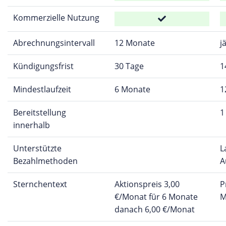
Kommerzielle Nutzung
Abrechnungsintervall
12 Monate
j
Kündigungsfrist
30 Tage
1
Mindestlaufzeit
6 Monate
1
Bereitstellung
1
innerhalb
Unterstützte
L
Bezahlmethoden
A
Sternchentext
Aktionspreis 3,00
P
€/Monat für 6 Monate
M
danach 6,00 €/Monat