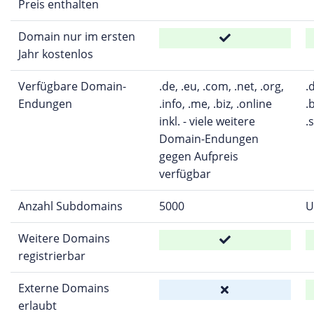
Preis enthalten
Domain nur im ersten
Jahr kostenlos
Verfügbare Domain-
.de, .eu, .com, .net, .org,
.
Endungen
.info, .me, .biz, .online
.b
inkl. - viele weitere
.
Domain-Endungen
gegen Aufpreis
verfügbar
Anzahl Subdomains
5000
U
Weitere Domains
registrierbar
Externe Domains
erlaubt