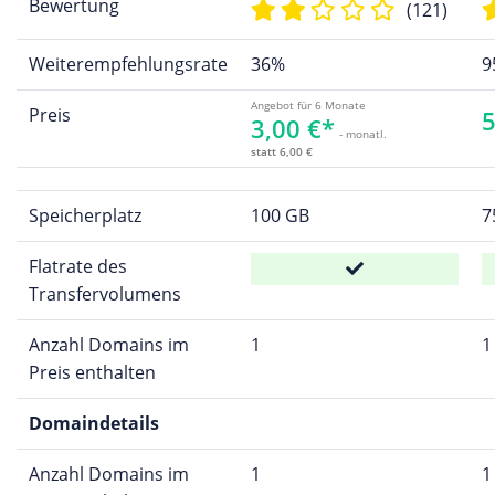
Bewertung
(121)
Weiterempfehlungsrate
36%
9
Angebot für 6 Monate
Preis
5
3,00 €*
- monatl.
statt 6,00 €
Speicherplatz
100 GB
7
Flatrate des
Transfervolumens
Anzahl Domains im
1
1
Preis enthalten
Domaindetails
Anzahl Domains im
1
1