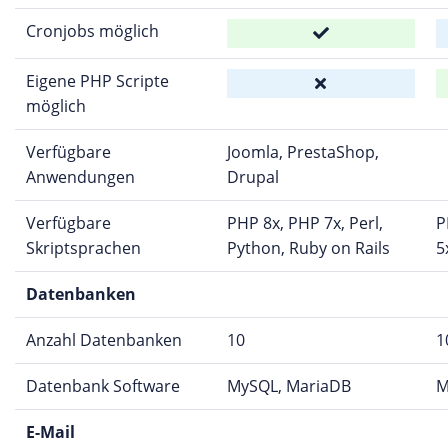
Cronjobs möglich
Eigene PHP Scripte
möglich
Verfügbare
Joomla, PrestaShop,
Anwendungen
Drupal
Verfügbare
PHP 8x, PHP 7x, Perl,
P
Skriptsprachen
Python, Ruby on Rails
5
Datenbanken
Anzahl Datenbanken
10
1
Datenbank Software
MySQL, MariaDB
M
E-Mail