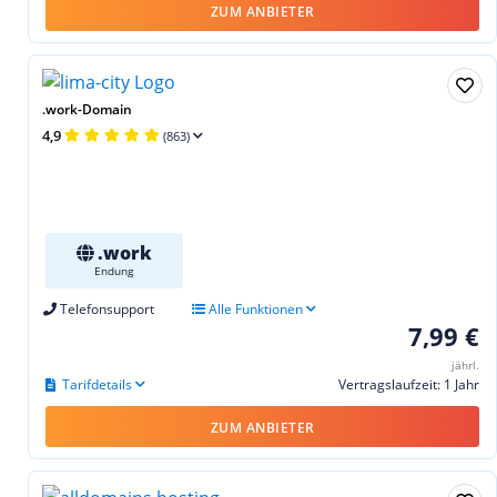
ZUM ANBIETER
.work-Domain
4,9
(863)
.work
Endung
Telefonsupport
Alle Funktionen
7,99 €
jährl.
Tarifdetails
Vertragslaufzeit: 1 Jahr
ZUM ANBIETER