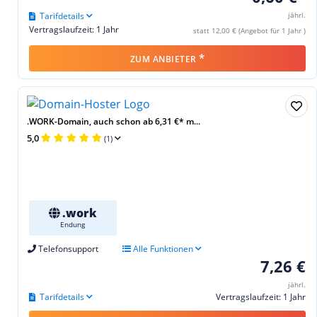
Tarifdetails
jährl.
Vertragslaufzeit: 1 Jahr
statt 12,00 € (Angebot für 1 Jahr )
*
ZUM ANBIETER
.WORK-Domain, auch schon ab 6,31 €* m...
5,0
(1)
.work
Endung
Telefonsupport
Alle Funktionen
7,26 €
jährl.
Tarifdetails
Vertragslaufzeit: 1 Jahr