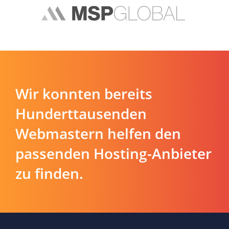
Wir konnten bereits
Hunderttausenden
Webmastern helfen den
passenden Hosting-Anbieter
zu finden.