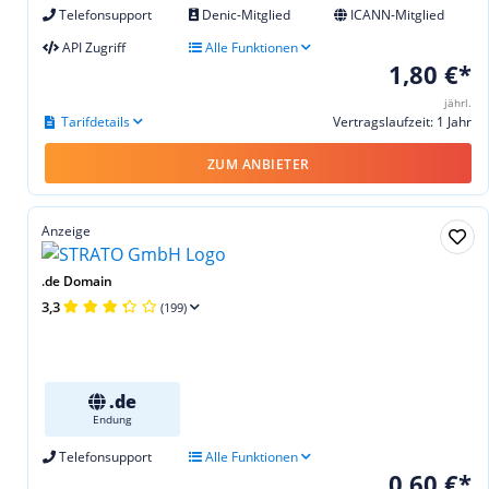
Telefonsupport
Denic-Mitglied
ICANN-Mitglied
API Zugriff
Alle Funktionen
1,80 €*
jährl.
Tarifdetails
Vertragslaufzeit: 1 Jahr
ZUM ANBIETER
Anzeige
.de Domain
3,3
(199)
.de
Endung
Telefonsupport
Alle Funktionen
0,60 €*