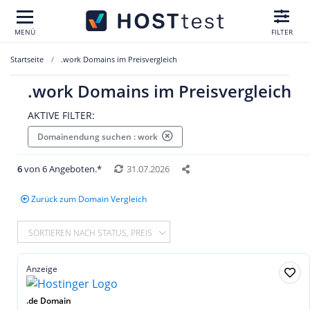
MENÜ
FILTER
Startseite
.work Domains im Preisvergleich
.work Domains im Preisvergleich
AKTIVE FILTER:
Domainendung suchen : work
6
von 6 Angeboten.*
31.07.2026
Zurück zum Domain Vergleich
SORTIEREN NACH STATUS, PREIS
Anzeige
.de Domain