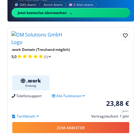
SMS‑Alarm
Anruf‑Alarm
E‑Mail‑Alarm
Jetzt kostenlos überwachen
.work Domain (Treuhand möglich)
5,0
(1)
.work
Endung
Telefonsupport
Alle Funktionen
23,88 €
jährl.
Tarifdetails
Vertragslaufzeit: 1 Jahr
ZUM ANBIETER