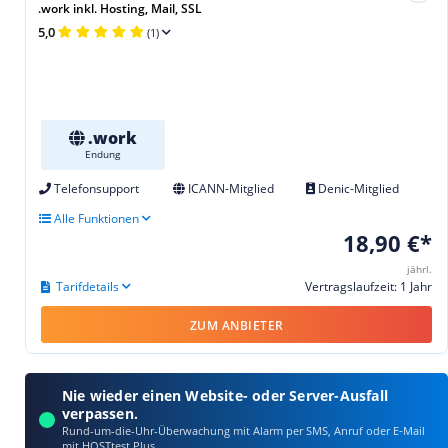
.work inkl. Hosting, Mail, SSL
5,0
(1)
.work
Endung
Telefonsupport
ICANN-Mitglied
Denic-Mitglied
Alle Funktionen
18,90 €*
jährl.
Tarifdetails
Vertragslaufzeit: 1 Jahr
ZUM ANBIETER
Nie wieder einen Website- oder Server-Ausfall
verpassen.
Rund-um-die-Uhr-Überwachung mit Alarm per SMS, Anruf oder E‑Mail
mit HOSTtest Plus.