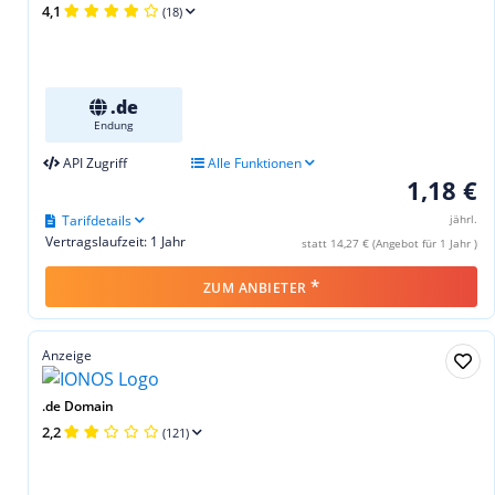
4,1
(18)
.de
Endung
API Zugriff
Alle Funktionen
1,18 €
Tarifdetails
jährl.
Vertragslaufzeit: 1 Jahr
statt 14,27 € (Angebot für 1 Jahr )
*
ZUM ANBIETER
Anzeige
.de Domain
2,2
(121)