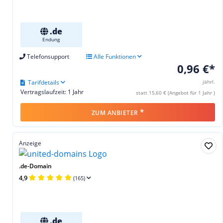
.de
Endung
Telefonsupport
Alle Funktionen
0,96 €*
Tarifdetails
jährl.
Vertragslaufzeit: 1 Jahr
statt 15,60 € (Angebot für 1 Jahr )
*
ZUM ANBIETER
Anzeige
.de-Domain
4,9
(165)
.de