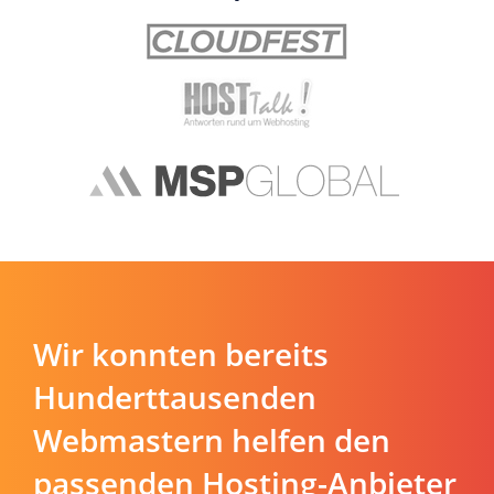
Wir konnten bereits
Hunderttausenden
Webmastern helfen den
passenden Hosting-Anbieter