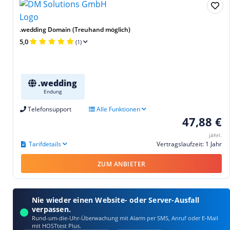
.wedding Domain (Treuhand möglich)
5,0
(1)
.wedding
Endung
Telefonsupport
Alle Funktionen
47,88 €
jährl.
Tarifdetails
Vertragslaufzeit: 1 Jahr
ZUM ANBIETER
Nie wieder einen Website- oder Server-Ausfall
verpassen.
Rund-um-die-Uhr-Überwachung mit Alarm per SMS, Anruf oder E‑Mail
mit HOSTtest Plus.