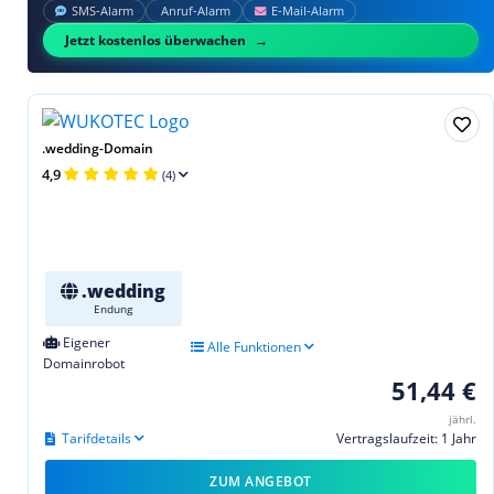
SMS‑Alarm
Anruf‑Alarm
E‑Mail‑Alarm
Jetzt kostenlos überwachen
.wedding-Domain
4,9
(4)
.wedding
Endung
Eigener
Alle Funktionen
Domainrobot
51,44 €
jährl.
Tarifdetails
Vertragslaufzeit: 1 Jahr
ZUM ANGEBOT