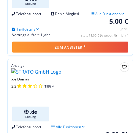
Endung
Telefonsupport
Denic-Mitglied
Alle Funktionen
5,00 €
Tarifdetails
jährl.
Vertragslaufzeit: 1 Jahr
statt 19,00 € (Angebot für 1 Jahr )
*
ZUM ANBIETER
Anzeige
.de Domain
3,3
(199)
.de
Endung
Telefonsupport
Alle Funktionen