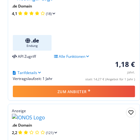
.de Domain
4,1
(18)
.de
Endung
API Zugriff
Alle Funktionen
1,18 €
Tarifdetails
jährl.
Vertragslaufzeit: 1 Jahr
statt 14,27 € (Angebot für 1 Jahr )
*
ZUM ANBIETER
Anzeige
.de Domain
2,2
(121)