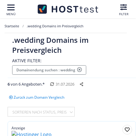
MENÜ
FILTER
Startseite
.wedding Domains im Preisvergleich
.wedding Domains im
Preisvergleich
AKTIVE FILTER:
Domainendung suchen : wedding
6
von 6 Angeboten.*
31.07.2026
Zurück zum Domain Vergleich
SORTIEREN NACH STATUS, PREIS
Anzeige