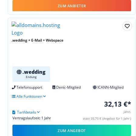
ZUM ANBIETER
.wedding + E-Mail + Webspace
.wedding
Endung
Telefonsupport
Denic-Mitglied
ICANN-Mitglied
Alle Funktionen
32,13 €*
Tarifdetails
jährl.
Vertragslaufzeit: 1 Jahr
statt 35,70 € (Angebot für 1 Jahr )
ZUM ANGEBOT