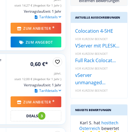
externen Bewertungen
statt 14,27 € (Angebot für 1 Jahr )
Vertragslaufzeit: 1 Jahr
Tarifdetails
AKTUELLE AUSSCHREIBUNGEN
*
ZUM ANBIETER
Colocation 4-5HE
VOR KURZEM BEENDET
ZUM ANGEBOT
VServer mit PLESK...
VOR KURZEM BEENDET
e
Full Rack Colocat...
0,60 €*
VOR KURZEM BEENDET
jährl.
vServer
statt 12,00 € (Angebot für 1 Jahr )
unmanaged...
Vertragslaufzeit: 1 Jahr
Tarifdetails
VOR KURZEM BEENDET
*
ZUM ANBIETER
NEUESTE BEWERTUNGEN
DEALS
3
Karl S. hat
hosttech
Österreich
bewertet