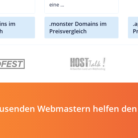
.
eine ...
ns im
.monster Domains im
.
ch
Preisvergleich
P
ausenden Webmastern helfen den