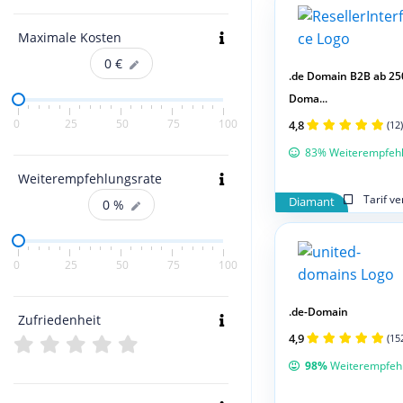
Maximale Kosten
0
€
.de Domain B2B ab 25
Doma...
0
25
50
75
100
4,8
(12)
83% Weiterempfeh
Weiterempfehlungsrate
Tarif v
Diamant
0
%
0
25
50
75
100
.de-Domain
Zufriedenheit
4,9
(15
98%
Weiterempfeh