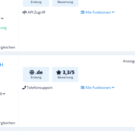
Endung
Bewertung
API Zugriff
Alle Funktionen
lung
ergleichen
Anzeig
.de
3,3/5
Endung
Bewertung
Telefonsupport
Alle Funktionen
9)
ergleichen