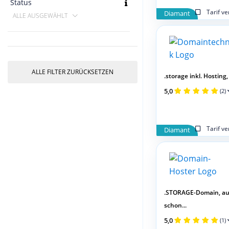
Status
Tarif v
Diamant
ALLE AUSGEWÄHLT
ALLE FILTER ZURÜCKSETZEN
.storage inkl. Hosting, 
5,0
(2)
Tarif v
Diamant
.STORAGE-Domain, a
schon...
5,0
(1)