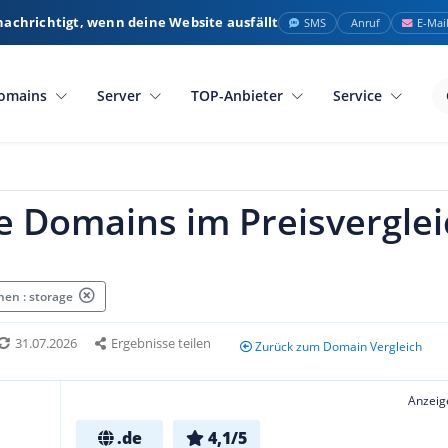
nachrichtigt, wenn deine Website ausfällt
SMS
Anruf
E-Mai
omains
Server
TOP-Anbieter
Service
e Domains im Preisverglei
en : storage
31.07.2026
Ergebnisse teilen
Zurück zum Domain Vergleich
Anzeig
.de
4,1/5