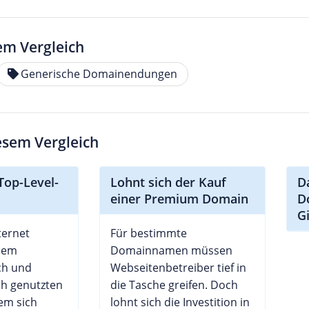
em Vergleich
Generische Domainendungen
iesem Vergleich
Top-Level-
Lohnt sich der Kauf
D
einer Premium Domain
D
G
ternet
Für bestimmte
dem
Domainnamen müssen
ch und
Webseitenbetreiber tief in
ch genutzten
die Tasche greifen. Doch
em sich
lohnt sich die Investition in