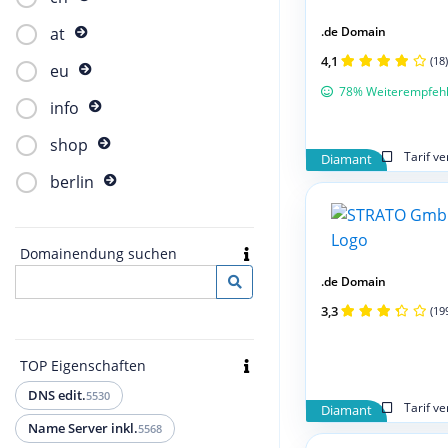
.de Domain
at
4,1
(18)
eu
78% Weiterempfeh
info
shop
Tarif v
Diamant
berlin
Domainendung suchen
.de Domain
3,3
(19
TOP Eigenschaften
DNS edit.
5530
Tarif v
Diamant
Name Server inkl.
5568