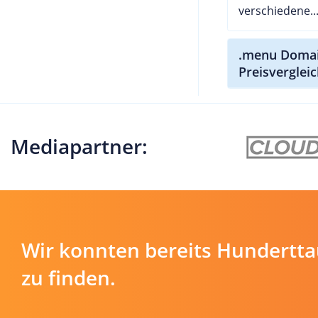
verschiedene..
.menu Domai
Preisverglei
Mediapartner:
Wir konnten bereits Hundertt
zu finden.