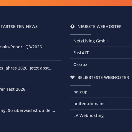
STARTSEITEN-NEWS
NEUESTE WEBHOSTER
NetzLiving GmbH
main-Report Q3/2026
Fast4.IT
Ossrox
 Jahres 2026: Jetzt abst...
BELIEBTESTE WEBHOSTER
er Test 2026
netcup
united-domains
ng: So überwachst du dei...
LA Webhosting