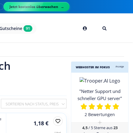
Jetzt kostenlos überwachen
l
Gutscheine
91
ch
Anzeige
WEBHOSTER IM FOKUS
"Netter Support und
schneller GPU server"
SORTIEREN NACH STATUS, PREIS
2 Bewertungen
e
+
1,18 €
4,5
/ 5 Sterne aus
23
jährl.