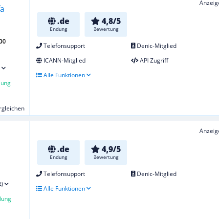
Anzeig
.de
4,8/5
Endung
Bewertung
00
Telefonsupport
Denic-Mitglied
ICANN-Mitglied
API Zugriff
Alle Funktionen
lung
ergleichen
Anzeig
.de
4,9/5
Endung
Bewertung
Telefonsupport
Denic-Mitglied
2)
Alle Funktionen
lung