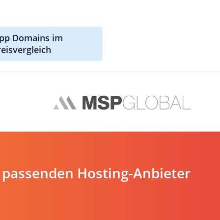
app Domains im
reisvergleich
 passenden Hosting-Anbieter