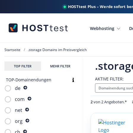
HOSTtest Plus – Werde sofort be
Webhosting
D
Startseite
.storage Domains im Preisvergleich
.storag
TOP FILTER
MEHR FILTER
AKTIVE FILTER:
TOP-Domainendungen
de
Domainendung such
com
2
von 2 Angeboten.*
net
org
ch