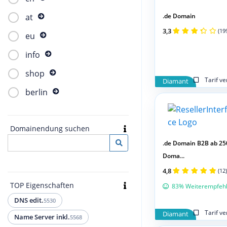
.de Domain
at
3,3
(19
eu
info
shop
Tarif v
Diamant
berlin
Domainendung suchen
.de Domain B2B ab 25
Doma...
4,8
(12)
TOP Eigenschaften
83% Weiterempfeh
DNS edit.
5530
Tarif v
Diamant
Name Server inkl.
5568