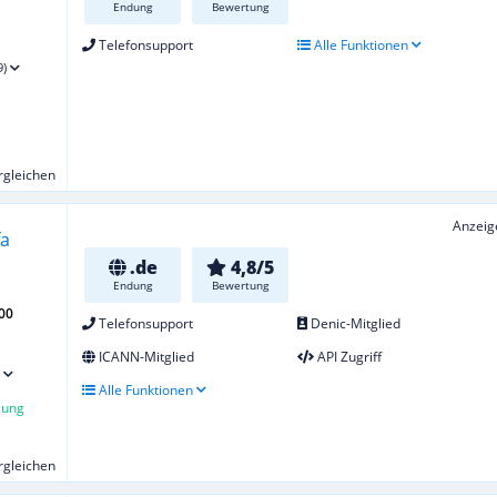
Endung
Bewertung
Telefonsupport
Alle Funktionen
9)
ergleichen
Anzeig
.de
4,8/5
Endung
Bewertung
00
Telefonsupport
Denic-Mitglied
ICANN-Mitglied
API Zugriff
Alle Funktionen
lung
ergleichen