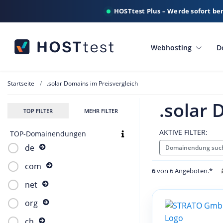
HOSTtest Plus – Werde sofort be
Webhosting
D
Startseite
.solar Domains im Preisvergleich
.solar 
TOP FILTER
MEHR FILTER
AKTIVE FILTER:
TOP-Domainendungen
de
Domainendung such
com
6
von 6 Angeboten.*
net
org
ch