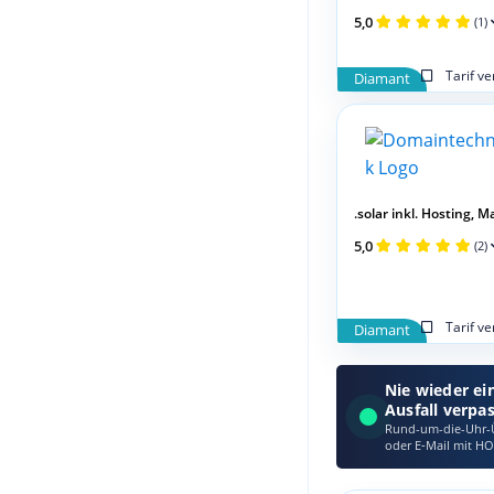
5,0
(1)
Tarif v
Diamant
.solar inkl. Hosting, Mai
5,0
(2)
Tarif v
Diamant
Nie wieder ei
Ausfall verpa
Rund-um-die-Uhr-Ü
oder E‑Mail mit HO