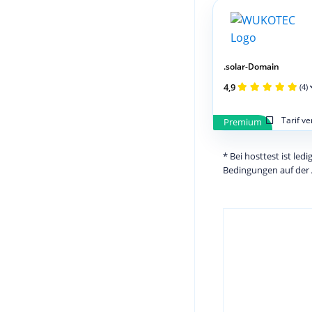
.solar-Domain
4,9
(4)
Tarif v
Premium
* Bei hosttest ist le
Bedingungen auf der 