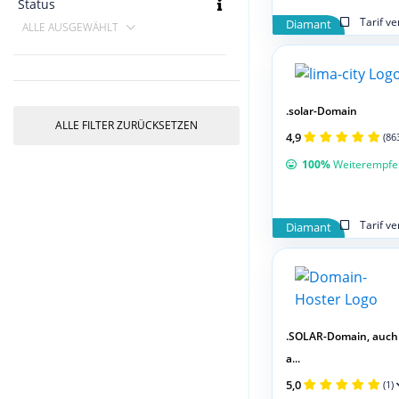
Status
Tarif v
Diamant
ALLE AUSGEWÄHLT
.solar-Domain
ALLE FILTER ZURÜCKSETZEN
4,9
(86
100%
Weiterempfe
Tarif v
Diamant
.SOLAR-Domain, auch
a...
5,0
(1)