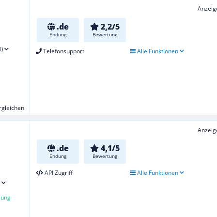
Anzeig
.de
2,2/5
Endung
Bewertung
1)
Telefonsupport
Alle Funktionen
ergleichen
Anzeig
.de
4,1/5
Endung
Bewertung
API Zugriff
Alle Funktionen
lung