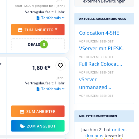
externen Bewertungen
statt 12,00 € (Angebot für 1 Jahr )
Vertragslaufzeit: 1 Jahr
Tarifdetails
AKTUELLE AUSSCHREIBUNGEN
*
ZUM ANBIETER
Colocation 4-5HE
VOR KURZEM BEENDET
DEALS
3
VServer mit PLESK...
VOR KURZEM BEENDET
e
Full Rack Colocat...
1,80 €*
VOR KURZEM BEENDET
jährl.
vServer
Vertragslaufzeit: 1 Jahr
unmanaged...
Tarifdetails
VOR KURZEM BEENDET
ZUM ANBIETER
NEUESTE BEWERTUNGEN
ZUM ANGEBOT
Joachim Z. hat
united-
domains
bewertet