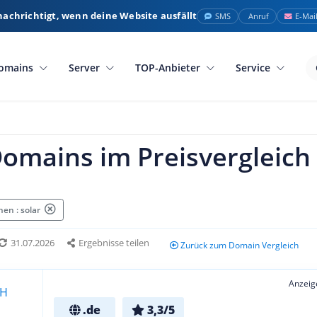
nachrichtigt, wenn deine Website ausfällt
SMS
Anruf
E-Mai
omains
Server
TOP-Anbieter
Service
Domains im Preisvergleich
en : solar
31.07.2026
Ergebnisse teilen
Zurück zum Domain Vergleich
Anzeig
.de
3,3/5