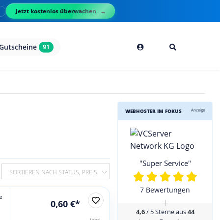
Jetzt kostenlos überwachen
l
Gutscheine
91
Anzeige
WEBHOSTER IM FOKUS
"Super Service"
SORTIEREN NACH STATUS, PREIS
7 Bewertungen
e
+
0,60 €*
4,6
/ 5 Sterne aus
44
jährl.