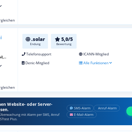
ergleichen
.solar
5,0/5
Endung
Bewertung
Telefonsupport
ICANN-Mitglied
l,...
Denic-Mitglied
Alle Funktionen
ergleichen
nen Website- oder Server-
SMS‑Alarm
Anruf‑Alarm
ssen.
berwachung mit Alarm per SMS, Anruf
E‑Mail‑Alarm
STtest Plus.