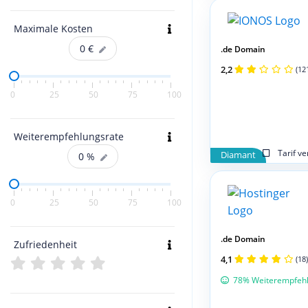
Maximale Kosten
0
€
.de Domain
2,2
(12
0
25
50
75
100
Weiterempfehlungsrate
Tarif v
Diamant
0
%
0
25
50
75
100
.de Domain
Zufriedenheit
4,1
(18)
78% Weiterempfeh