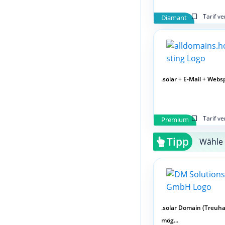
Tarif v
Diamant
.solar + E-Mail + Webs
Tarif v
Premium
Tipp
Wähle 
.solar Domain (Treuh
mög...