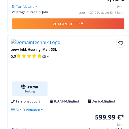
Tarifdetails
jährl.
Vertragslaufzeit: 1 Jahr
statt 14,27 € (Angebot für 1 Jahr )
*
ZUM ANBIETER
.new inkl. Hosting, Mail, SSL
5,0
(2)
.new
Endung
Telefonsupport
ICANN-Mitglied
Denic-Mitglied
Alle Funktionen
599,99 €*
jährl.