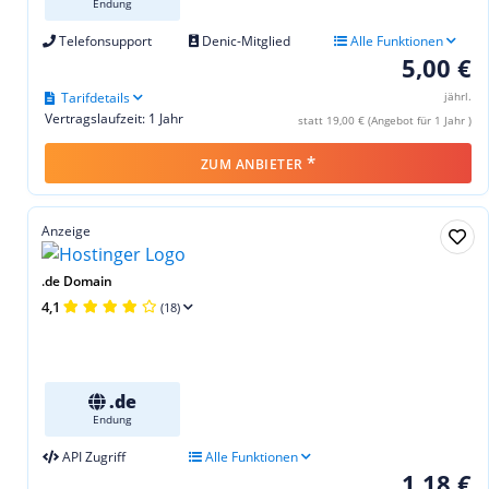
Endung
Telefonsupport
Denic-Mitglied
Alle Funktionen
5,00 €
Tarifdetails
jährl.
Vertragslaufzeit: 1 Jahr
statt 19,00 € (Angebot für 1 Jahr )
*
ZUM ANBIETER
Anzeige
.de Domain
4,1
(18)
.de
Endung
API Zugriff
Alle Funktionen
1,18 €