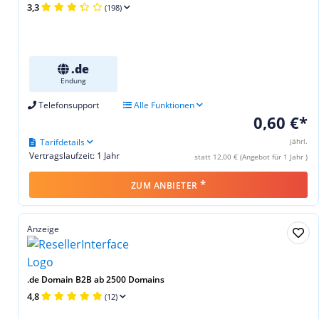
3,3
(198)
.de
Endung
Telefonsupport
Alle Funktionen
0,60 €*
Tarifdetails
jährl.
Vertragslaufzeit: 1 Jahr
statt 12,00 € (Angebot für 1 Jahr )
*
ZUM ANBIETER
Anzeige
.de Domain B2B ab 2500 Domains
4,8
(12)