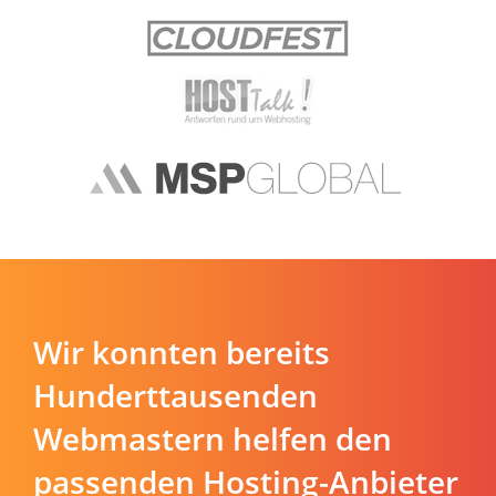
Wir konnten bereits
Hunderttausenden
Webmastern helfen den
passenden Hosting-Anbieter