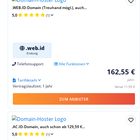
.WEB.ID-Domain (Treuhand mögl.), auch...
5,0
(1)
.web.id
Endung
Telefonsupport
Alle Funktionen
162,55 €
Tarifdetails
jährl.
Vertragslaufzeit: 1 Jahr
Setup 11,90 €
ZUM ANBIETER
.AC.ID-Domain, auch schon ab 129,59 €...
5,0
(1)