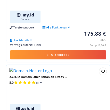
.my.id
Endung
Telefonsupport
Alle Funktionen
175,88 €
Tarifdetails
jährl.
Vertragslaufzeit: 1 Jahr
Setup 11,90 €
ZUM ANBIETER
.SCH.ID-Domain, auch schon ab 129,59 ...
5,0
(1)
.sch.id