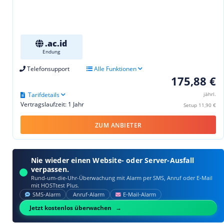
.ac.id
Endung
Telefonsupport
Alle Funktionen
175,88 €
Tarifdetails
jährl.
Vertragslaufzeit: 1 Jahr
Setup 11,90 €
ZUM ANBIETER
Nie wieder einen Website- oder Server-Ausfall
verpassen.
Rund-um-die-Uhr-Überwachung mit Alarm per SMS, Anruf oder E‑Mail
mit HOSTtest Plus.
SMS‑Alarm
Anruf‑Alarm
E‑Mail‑Alarm
Jetzt kostenlos überwachen