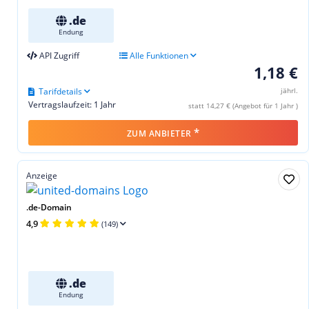
.de
Endung
API Zugriff
Alle Funktionen
1,18 €
Tarifdetails
jährl.
Vertragslaufzeit: 1 Jahr
statt 14,27 € (Angebot für 1 Jahr )
*
ZUM ANBIETER
Anzeige
.de-Domain
4,9
(149)
.de
Endung