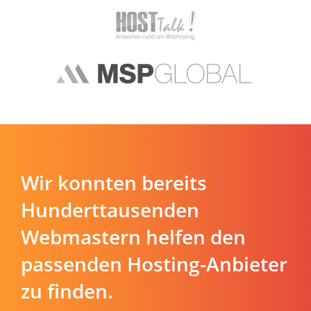
Wir konnten bereits
Hunderttausenden
Webmastern helfen den
passenden Hosting-Anbieter
zu finden.