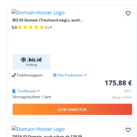
.BIZ.ID-Domain (Treuhand mögl.), auch...
5,0
(1)
.biz.id
Endung
Telefonsupport
Alle Funktionen
175,88 €
Tarifdetails
jährl.
Vertragslaufzeit: 1 Jahr
Setup 11,90 €
ZUM ANBIETER
.DESA.ID-Domain, auch schon ab 129,59...