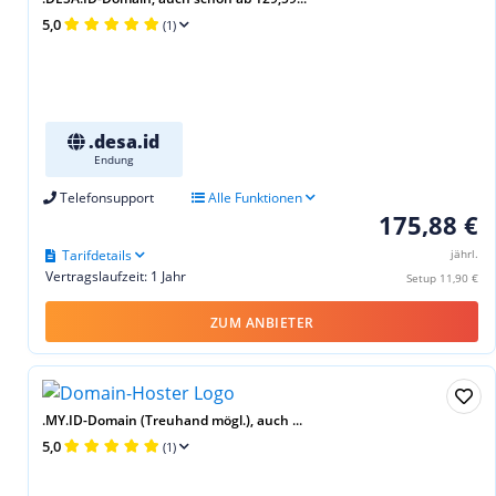
5,0
(1)
.desa.id
Endung
Telefonsupport
Alle Funktionen
175,88 €
Tarifdetails
jährl.
Vertragslaufzeit: 1 Jahr
Setup 11,90 €
ZUM ANBIETER
.MY.ID-Domain (Treuhand mögl.), auch ...
5,0
(1)