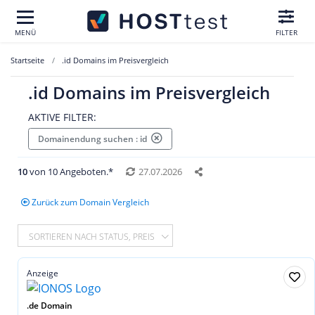
MENÜ
FILTER
Startseite
.id Domains im Preisvergleich
.id Domains im Preisvergleich
AKTIVE FILTER:
Domainendung suchen : id
10
von 10 Angeboten.*
27.07.2026
Zurück zum Domain Vergleich
SORTIEREN NACH STATUS, PREIS
Anzeige
.de Domain