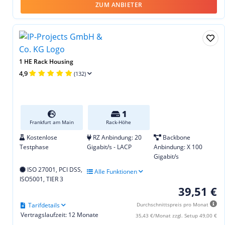
ZUM ANBIETER
1 HE Rack Housing
4,9
(132)
1
Frankfurt am Main
Rack-Höhe
Kostenlose
RZ Anbindung: 20
Backbone
Testphase
Gigabit/s - LACP
Anbindung: X 100
Gigabit/s
ISO 27001, PCI DSS,
Alle Funktionen
ISO5001, TIER 3
39,51 €
Tarifdetails
Durchschnittspreis pro Monat
Vertragslaufzeit: 12 Monate
35,43 €/Monat zzgl. Setup 49,00 €