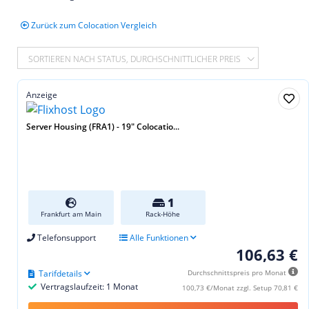
Zurück zum Colocation Vergleich
SORTIEREN NACH STATUS, DURCHSCHNITTLICHER PREIS
Anzeige
Server Housing (FRA1) - 19″ Colocatio...
1
Frankfurt am Main
Rack-Höhe
Telefonsupport
Alle Funktionen
106,63 €
Tarifdetails
Durchschnittspreis pro Monat
Vertragslaufzeit: 1 Monat
100,73 €/Monat zzgl. Setup 70,81 €