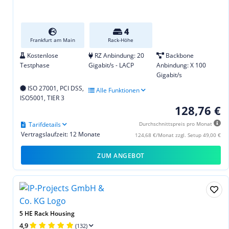
4
Frankfurt am Main
Rack-Höhe
Kostenlose
RZ Anbindung: 20
Backbone
Testphase
Gigabit/s - LACP
Anbindung: X 100
Gigabit/s
ISO 27001, PCI DSS,
Alle Funktionen
ISO5001, TIER 3
128,76 €
Tarifdetails
Durchschnittspreis pro Monat
Vertragslaufzeit: 12 Monate
124,68 €/Monat zzgl. Setup 49,00 €
ZUM ANGEBOT
5 HE Rack Housing
4,9
(132)