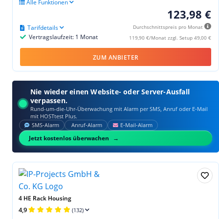
Alle Funktionen
123,98 €
Tarifdetails
Durchschnittspreis pro Monat
Vertragslaufzeit: 1 Monat
119,90 €/Monat zzgl. Setup 49,00 €
ZUM ANBIETER
Nie wieder einen Website- oder Server-Ausfall
verpassen.
Rund-um-die-Uhr-Überwachung mit Alarm per SMS, Anruf oder E‑Mail
mit HOSTtest Plus.
SMS‑Alarm
Anruf‑Alarm
E‑Mail‑Alarm
Jetzt kostenlos überwachen
4 HE Rack Housing
4,9
(132)