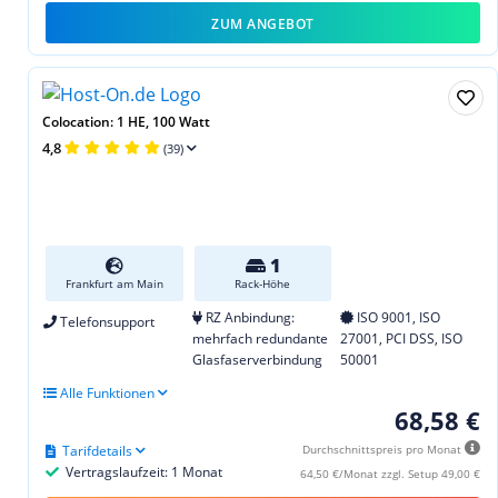
ZUM ANGEBOT
Colocation: 1 HE, 100 Watt
4,8
(39)
1
Frankfurt am Main
Rack-Höhe
RZ Anbindung:
ISO 9001, ISO
Telefonsupport
mehrfach redundante
27001, PCI DSS, ISO
Glasfaserverbindung
50001
Alle Funktionen
68,58 €
Tarifdetails
Durchschnittspreis pro Monat
Vertragslaufzeit: 1 Monat
64,50 €/Monat zzgl. Setup 49,00 €