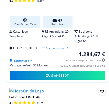
4,9
(132)
47
Frankfurt am Main
Rack-Höhe
Kostenlose
RZ Anbindung: 20
Backbone
Testphase
Gigabit/s - LACP
Anbindung: X 100
Gigabit/s
ISO 27001, TIER 3
Alle Funktionen
1.284,67 €
Tarifdetails
Durchschnittspreis pro Monat
Vertragslaufzeit: 36 Monate
1.130,50 €/Monat zzgl. Setup 1.850,00 €
ZUM ANGEBOT
Colocation: 1 Rack, 46 HE
4,8
(39)