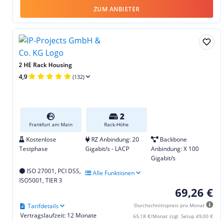
ZUM ANBIETER
2 HE Rack Housing
4,9
(132)
2
Frankfurt am Main
Rack-Höhe
Kostenlose
RZ Anbindung: 20
Backbone
Testphase
Gigabit/s - LACP
Anbindung: X 100
Gigabit/s
ISO 27001, PCI DSS,
Alle Funktionen
ISO5001, TIER 3
69,26 €
Tarifdetails
Durchschnittspreis pro Monat
Vertragslaufzeit: 12 Monate
65,18 €/Monat zzgl. Setup 49,00 €