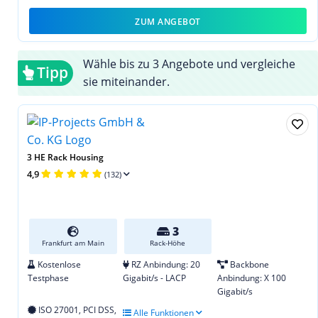
ZUM ANGEBOT
Wähle bis zu 3 Angebote und vergleiche
Tipp
sie miteinander.
3 HE Rack Housing
4,9
(132)
3
Frankfurt am Main
Rack-Höhe
Kostenlose
RZ Anbindung: 20
Backbone
Testphase
Gigabit/s - LACP
Anbindung: X 100
Gigabit/s
ISO 27001, PCI DSS,
Alle Funktionen