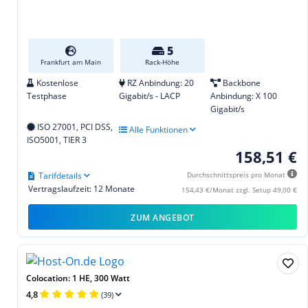
5
Frankfurt am Main
Rack-Höhe
Kostenlose
RZ Anbindung: 20
Backbone
Testphase
Gigabit/s - LACP
Anbindung: X 100
Gigabit/s
ISO 27001, PCI DSS,
Alle Funktionen
ISO5001, TIER 3
158,51 €
Tarifdetails
Durchschnittspreis pro Monat
Vertragslaufzeit: 12 Monate
154,43 €/Monat zzgl. Setup 49,00 €
ZUM ANGEBOT
Colocation: 1 HE, 300 Watt
4,8
(39)