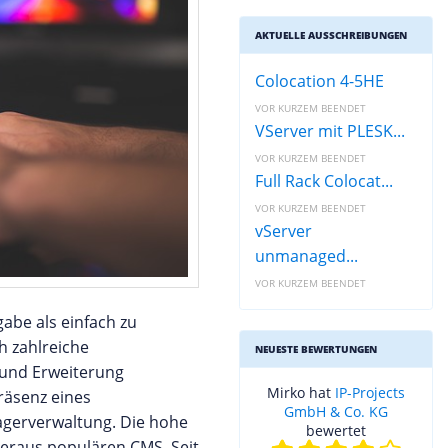
AKTUELLE AUSSCHREIBUNGEN
Colocation 4-5HE
VOR KURZEM BEENDET
VServer mit PLESK...
VOR KURZEM BEENDET
Full Rack Colocat...
VOR KURZEM BEENDET
vServer
unmanaged...
VOR KURZEM BEENDET
gabe als einfach zu
h zahlreiche
NEUESTE BEWERTUNGEN
 und Erweiterung
Mirko hat
IP-Projects
räsenz eines
GmbH & Co. KG
agerverwaltung. Die hohe
bewertet
überaus populären CMS. Seit