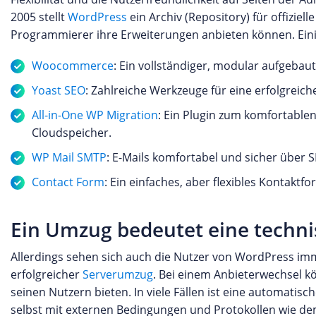
2005 stellt
WordPress
ein Archiv (Repository) für offizi
Programmierer ihre Erweiterungen anbieten können. Eini
Woocommerce
: Ein vollständiger, modular aufgebau
Yoast SEO
: Zahlreiche Werkzeuge für eine erfolgreich
All-in-One WP Migration
: Ein Plugin zum komfortable
Cloudspeicher.
WP Mail SMTP
: E-Mails komfortabel und sicher über
Contact Form
: Ein einfaches, aber flexibles Kontaktf
Ein Umzug bedeutet eine techn
Allerdings sehen sich auch die Nutzer von WordPress imme
erfolgreicher
Serverumzug
. Bei einem Anbieterwechsel k
seinen Nutzern bieten. In viele Fällen ist eine automati
selbst mit externen Bedingungen und Protokollen wie dem