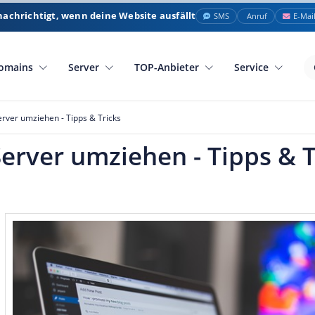
nachrichtigt, wenn deine Website ausfällt
SMS
Anruf
E-Mai
omains
Server
TOP-Anbieter
Service
rver umziehen - Tipps & Tricks
erver umziehen - Tipps & T