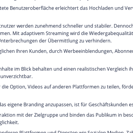
taltete Benutzeroberfläche erleichtert das Hochladen und Ver
etnutzer werden zunehmend schneller und stabiler. Denno
men. Mit adaptivem Streaming wird die Wiedergabequalität
Unterbrechungen der Übermittlung zu verhindern.
öglichen Ihren Kunden, durch Werbeeinblendungen, Abonne
halte im Blick behalten und einen realistischen Vergleich 
 unverzichtbar.
 die Option, Videos auf anderen Plattformen zu teilen, förd
 das eigene Branding anzupassen, ist für Geschäftskunden es
teraktion mit der Zielgruppe und binden das Publikum in be
lichkeit.
it anderen Plattformen und Diensten wie Sozialen Medien, 