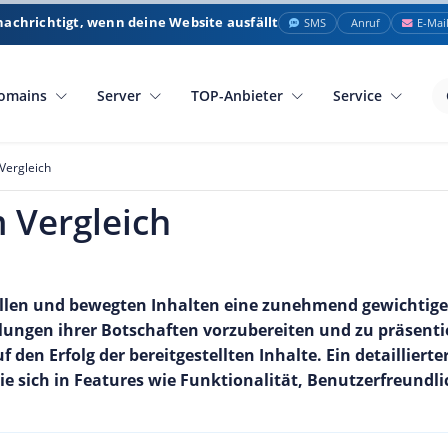
nachrichtigt, wenn deine Website ausfällt
SMS
Anruf
E-Mai
omains
Server
TOP-Anbieter
Service
Vergleich
 Vergleich
ellen und bewegten Inhalten eine zunehmend gewichtiger
lungen ihrer Botschaften vorzubereiten und zu präsenti
 den Erfolg der bereitgestellten Inhalte. Ein detaillierte
ie sich in Features wie Funktionalität, Benutzerfreund