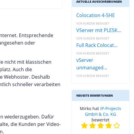
AKTUELLE AUSSCHREIBUNGEN
Colocation 4-5HE
VOR KURZEM BEENDET
VServer mit PLESK...
 Internet. Entsprechende
VOR KURZEM BEENDET
 angesehen oder
Full Rack Colocat...
VOR KURZEM BEENDET
vServer
e nicht mit klassischen
unmanaged...
latz. Auch die
che Webhoster. Deshalb
VOR KURZEM BEENDET
tlich schneller verarbeiten
NEUESTE BEWERTUNGEN
Mirko hat
IP-Projects
GmbH & Co. KG
Ton wiederzugeben. Dafür
bewertet
lte, die Kunden per Video-
n.