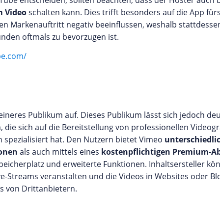
ouTube entscheiden, sollten beachten, dass der Hoster auch b
m Video
schalten kann. Dies trifft besonders auf die App fü
n Markenauftritt negativ beeinflussen, weshalb stattdesse
unden oftmals zu bevorzugen ist.
be.com/
eineres Publikum auf. Dieses Publikum lässt sich jedoch deut
die sich auf die Bereitstellung von professionellen Videogr
spezialisiert hat. Den Nutzern bietet Vimeo
unterschiedli
ionen
als auch mittels eines
kostenpflichtigen Premium-
 Speicherplatz und erweiterte Funktionen. Inhaltsersteller k
ive-Streams veranstalten und die Videos in Websites oder B
s von Drittanbietern.