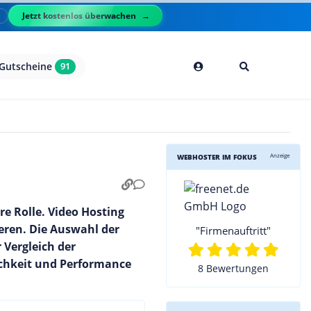
Jetzt kostenlos überwachen
l
Gutscheine
91
Anzeige
WEBHOSTER IM FOKUS
e Rolle. Video Hosting
eren. Die Auswahl der
"Firmenauftritt"
r Vergleich der
lichkeit und Performance
8 Bewertungen