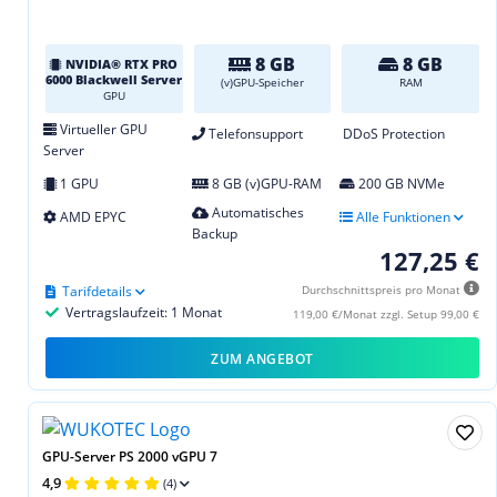
8 GB
8 GB
NVIDIA® RTX PRO
6000 Blackwell Server
(v)GPU-Speicher
RAM
GPU
Virtueller GPU
Telefonsupport
DDoS Protection
Server
1 GPU
8 GB (v)GPU-RAM
200 GB NVMe
Automatisches
AMD EPYC
Alle Funktionen
Backup
127,25 €
Tarifdetails
Durchschnittspreis pro Monat
Vertragslaufzeit: 1 Monat
119,00 €/Monat zzgl. Setup 99,00 €
ZUM ANGEBOT
GPU-Server PS 2000 vGPU 7
4,9
(4)