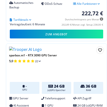
Automatisches
DDoS-Schutz
Alle Funktionen
Backup
222,72 €
Tarifdetails
Durchschnittspreis pro Monat
Vertragslaufzeit: 6 Monate
202,89 €/Monat zzgl. Setup 238,00 €
ZUM ANGEBOT
sparbox.m1 – RTX 3090 GPU Server
5,0
(2)
24 GB
36 GB
-
GPU
(v)GPU-Speicher
RAM
GPU Server
Telefonsupport
API Zugriff
KI Assistent
1 GPU
24 GB (v)GPU-RAM