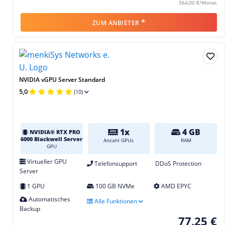
564,00 €/Monat
*
ZUM ANBIETER
NVIDIA vGPU Server Standard
5,0
(10)
1x
4 GB
NVIDIA® RTX PRO
6000 Blackwell Server
Anzahl GPUs
RAM
GPU
Virtueller GPU
Telefonsupport
DDoS Protection
Server
1 GPU
100 GB NVMe
AMD EPYC
Automatisches
Alle Funktionen
Backup
77,25 €