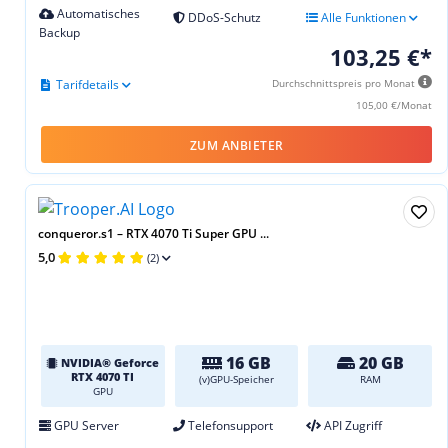
Automatisches
DDoS-Schutz
Alle Funktionen
Backup
103,25 €*
Tarifdetails
Durchschnittspreis pro Monat
105,00 €/Monat
ZUM ANBIETER
conqueror.s1 – RTX 4070 Ti Super GPU ...
5,0
(2)
16 GB
20 GB
NVIDIA® Geforce
RTX 4070 TI
(v)GPU-Speicher
RAM
GPU
GPU Server
Telefonsupport
API Zugriff