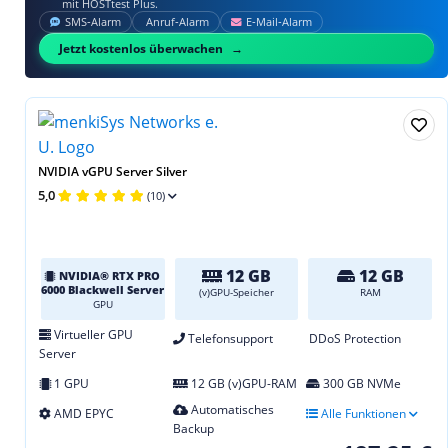
mit HOSTtest Plus.
SMS‑Alarm
Anruf‑Alarm
E‑Mail‑Alarm
Jetzt kostenlos überwachen
NVIDIA vGPU Server Silver
5,0
(10)
12 GB
12 GB
NVIDIA® RTX PRO
6000 Blackwell Server
(v)GPU-Speicher
RAM
GPU
Virtueller GPU
Telefonsupport
DDoS Protection
Server
1 GPU
12 GB (v)GPU-RAM
300 GB NVMe
Automatisches
AMD EPYC
Alle Funktionen
Backup