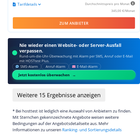
Tarifdetails
Durchschnittspreis pro Monat
345,00 €/Monat
ZUM ANBIETER
Nie wieder einen Website- oder Server-Ausfall
verpassen.
Rund-um-die-Uhr-Überwachung mit Alarm per SMS, Anruf oder E‑Mail
mit HOSTtest Plus.
SMS‑Alarm
Anruf‑Alarm
E‑Mail‑Alarm
Jetzt kostenlos überwachen
Weitere
15
Ergebnisse anzeigen
* Bei hosttest ist lediglich eine Auswahl von Anbietern zu finden.
Mit Sternchen gekennzeichnete Angebote weisen weitere
Bedingungen auf der Angebotsdetailseite aus. Mehr
Informationen zu unseren
Ranking- und Sortierungsdetails