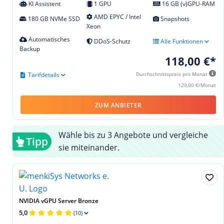
KI Assistent
1 GPU
16 GB (v)GPU-RAM
AMD EPYC / Intel
180 GB NVMe SSD
Snapshots
Xeon
Automatisches
DDoS-Schutz
Alle Funktionen
Backup
118,00 €*
Tarifdetails
Durchschnittspreis pro Monat
120,00 €/Monat
ZUM ANBIETER
Wähle bis zu 3 Angebote und vergleiche
Tipp
sie miteinander.
NVIDIA vGPU Server Bronze
5,0
(10)