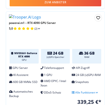
ZUM ANBIETER
powerai.m1 – RTX 4090 GPU Server
5,0
(2)
24 GB
36 GB
NVIDIA® Geforce
RTX 4090
(v)GPU-Speicher
RAM
GPU
GPU Server
Telefonsupport
API Zugriff
KI Assistent
1 GPU
24 GB (v)GPU-RAM
AMD EPYC / Intel
600 GB NVMe SSD
Snapshots
Xeon
Automatisches
DDoS-Schutz
Alle Funktionen
Backup
339,25 €*