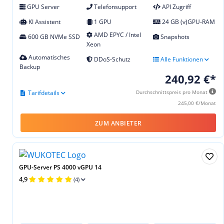
GPU Server
Telefonsupport
API Zugriff
KI Assistent
1 GPU
24 GB (v)GPU-RAM
AMD EPYC / Intel
600 GB NVMe SSD
Snapshots
Xeon
Automatisches
DDoS-Schutz
Alle Funktionen
Backup
240,92 €*
Tarifdetails
Durchschnittspreis pro Monat
245,00 €/Monat
ZUM ANBIETER
GPU-Server PS 4000 vGPU 14
4,9
(4)