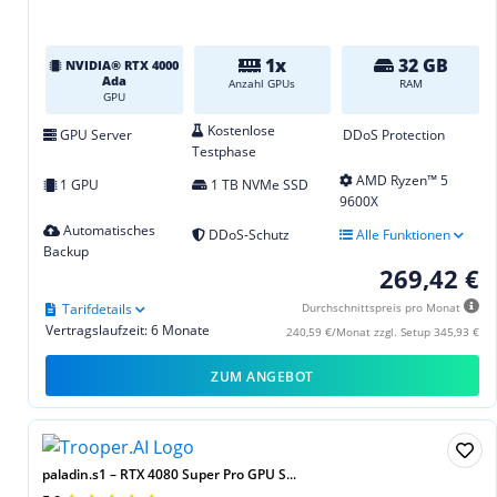
1x
32 GB
NVIDIA® RTX 4000
Ada
Anzahl GPUs
RAM
GPU
Kostenlose
GPU Server
DDoS Protection
Testphase
AMD Ryzen™ 5
1 GPU
1 TB NVMe SSD
9600X
Automatisches
DDoS-Schutz
Alle Funktionen
Backup
269,42 €
Tarifdetails
Durchschnittspreis pro Monat
Vertragslaufzeit: 6 Monate
240,59 €/Monat zzgl. Setup 345,93 €
ZUM ANGEBOT
paladin.s1 – RTX 4080 Super Pro GPU S...