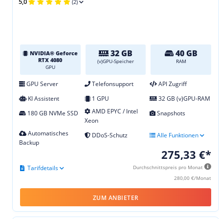
5,0
(2)
32 GB
40 GB
NVIDIA® Geforce
RTX 4080
(v)GPU-Speicher
RAM
GPU
GPU Server
Telefonsupport
API Zugriff
KI Assistent
1 GPU
32 GB (v)GPU-RAM
AMD EPYC / Intel
180 GB NVMe SSD
Snapshots
Xeon
Automatisches
DDoS-Schutz
Alle Funktionen
Backup
275,33 €*
Tarifdetails
Durchschnittspreis pro Monat
280,00 €/Monat
ZUM ANBIETER