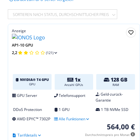
SORTIEREN NACH STATUS, DURCHSCHNITTLICHER PREIS
Anzeige
AP1-10 GPU
2,2
(121)
1x
128 GB
NVIDIA® T4 GPU
GPU
Anzahl GPUs
RAM
Geld-zurück-
GPU Server
Telefonsupport
Garantie
DDoS Protection
1 GPU
1 TB NVMe SSD
AMD EPYC™ 7302P
Alle Funktionen
564,00 €
Tarifdetails
Durchschnittspreis pro Monat