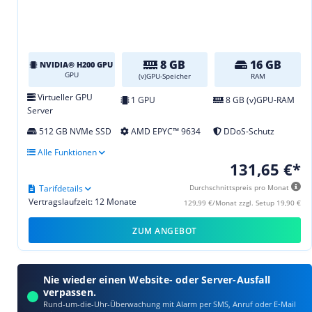
8 GB
16 GB
NVIDIA® H200 GPU
GPU
(v)GPU-Speicher
RAM
Virtueller GPU
1 GPU
8 GB (v)GPU-RAM
Server
512 GB NVMe SSD
AMD EPYC™ 9634
DDoS-Schutz
Alle Funktionen
131,65 €*
Tarifdetails
Durchschnittspreis pro Monat
Vertragslaufzeit: 12 Monate
129,99 €/Monat zzgl. Setup 19,90 €
ZUM ANGEBOT
Nie wieder einen Website- oder Server-Ausfall
verpassen.
Rund-um-die-Uhr-Überwachung mit Alarm per SMS, Anruf oder E‑Mail