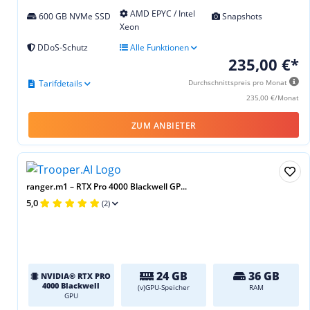
AMD EPYC / Intel
600 GB NVMe SSD
Snapshots
Xeon
DDoS-Schutz
Alle Funktionen
235,00 €*
Tarifdetails
Durchschnittspreis pro Monat
235,00 €/Monat
ZUM ANBIETER
ranger.m1 – RTX Pro 4000 Blackwell GP...
5,0
(2)
24 GB
36 GB
NVIDIA® RTX PRO
4000 Blackwell
(v)GPU-Speicher
RAM
GPU