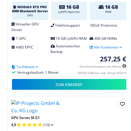
16 GB
16 GB
NVIDIA® RTX PRO
6000 Blackwell Server
(v)GPU-Speicher
RAM
GPU
Virtueller GPU
Telefonsupport
DDoS Protection
Server
1 GPU
16 GB (v)GPU-RAM
400 GB NVMe
Automatisches
AMD EPYC
Alle Funktionen
Backup
257,25 €
Tarifdetails
Durchschnittspreis pro Monat
Vertragslaufzeit: 1 Monat
249,00 €/Monat zzgl. Setup 99,00 €
ZUM ANGEBOT
GPU Server M G1
4,9
(133)