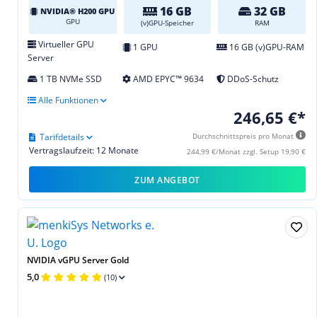
16 GB
32 GB
NVIDIA® H200 GPU
GPU
(v)GPU-Speicher
RAM
Virtueller GPU
1 GPU
16 GB (v)GPU-RAM
Server
1 TB NVMe SSD
AMD EPYC™ 9634
DDoS-Schutz
Alle Funktionen
246,65 €*
Tarifdetails
Durchschnittspreis pro Monat
Vertragslaufzeit: 12 Monate
244,99 €/Monat zzgl. Setup 19,90 €
ZUM ANGEBOT
NVIDIA vGPU Server Gold
5,0
(10)