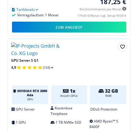
187,25 €
Tarifdetails
Durchschnittspreis pro Monat
Vertragslaufzeit: 1 Monat
179,00 €/Monat zzgl. Setup 99,00 €
ZUM ANGEBOT
GPU Server S G1
4,9
(133)
1x
32 GB
NVIDIA® RTX 2000
Ada
Anzahl GPUs
RAM
GPU
Kostenlose
GPU Server
DDoS Protection
Testphase
AMD Ryzen™ 5
1 GPU
1 TB NVMe SSD
8400F