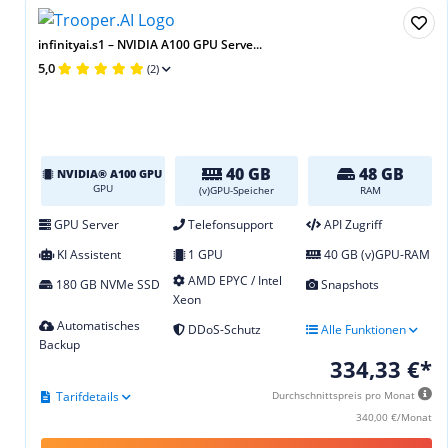
infinityai.s1 – NVIDIA A100 GPU Serve...
5,0
(2)
40 GB
48 GB
NVIDIA® A100 GPU
GPU
(v)GPU-Speicher
RAM
GPU Server
Telefonsupport
API Zugriff
KI Assistent
1 GPU
40 GB (v)GPU-RAM
AMD EPYC / Intel
180 GB NVMe SSD
Snapshots
Xeon
Automatisches
DDoS-Schutz
Alle Funktionen
Backup
334,33 €*
Tarifdetails
Durchschnittspreis pro Monat
340,00 €/Monat