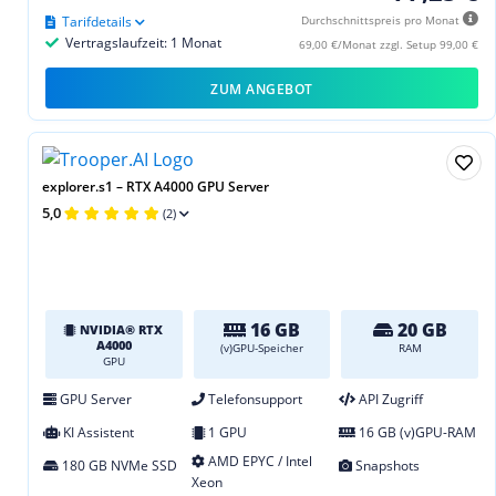
Tarifdetails
Durchschnittspreis pro Monat
Vertragslaufzeit: 1 Monat
69,00 €/Monat zzgl. Setup 99,00 €
ZUM ANGEBOT
explorer.s1 – RTX A4000 GPU Server
5,0
(2)
16 GB
20 GB
NVIDIA® RTX
A4000
(v)GPU-Speicher
RAM
GPU
GPU Server
Telefonsupport
API Zugriff
KI Assistent
1 GPU
16 GB (v)GPU-RAM
AMD EPYC / Intel
180 GB NVMe SSD
Snapshots
Xeon