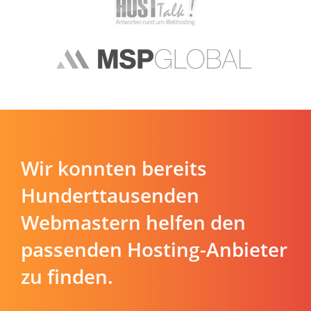
Wir konnten bereits
Hunderttausenden
Webmastern helfen den
passenden Hosting-Anbieter
zu finden.