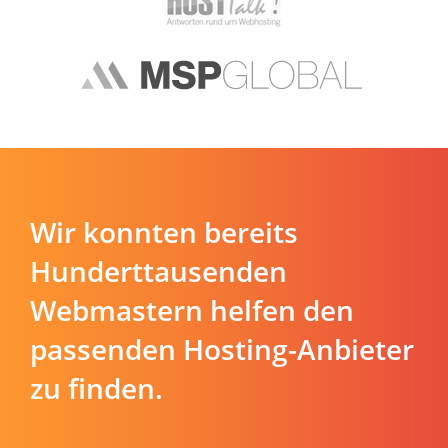
Wir konnten bereits
Hunderttausenden
Webmastern helfen den
passenden Hosting-Anbieter
zu finden.