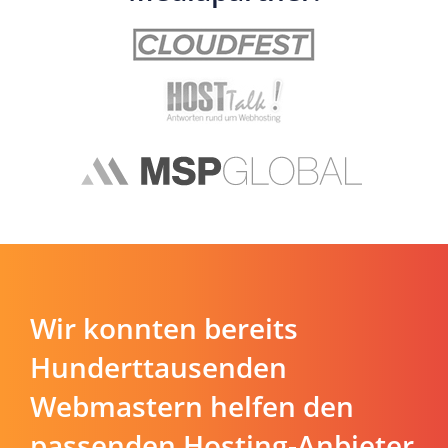
Wir konnten bereits
Hunderttausenden
Webmastern helfen den
passenden Hosting-Anbieter