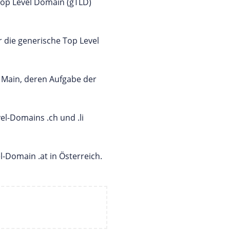
 Top Level Domain (gTLD)
r die generische Top Level
m Main, deren Aufgabe der
vel-Domains .ch und .li
l-Domain .at in Österreich.