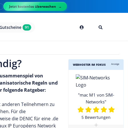
Jetzt kostenlos überwachen
l
Gutscheine
91
ndig?
Anzeige
WEBHOSTER IM FOKUS
s Zusammenspiel von
anisatorische Regeln und
r folgende Ratgeber:
"mac M1 von SIM-
Networks"
it anderen Teilnehmern zu
hen. Für die
5 Bewertungen
eise die DENIC für eine .de
+
aux IP Européens Network