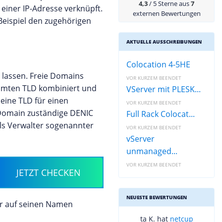
4,3
/ 5 Sterne aus
7
 einer IP-Adresse verknüpft.
externen Bewertungen
eispiel den zugehörigen
AKTUELLE AUSSCHREIBUNGEN
Colocation 4-5HE
 lassen. Freie Domains
VOR KURZEM BEENDET
immten TLD kombiniert und
VServer mit PLESK...
 eine TLD für einen
VOR KURZEM BEENDET
e Domain zuständige DENIC
Full Rack Colocat...
ls Verwalter sogenannter
VOR KURZEM BEENDET
vServer
unmanaged...
VOR KURZEM BEENDET
JETZT CHECKEN
NEUESTE BEWERTUNGEN
er auf seinen Namen
ta K. hat
netcup