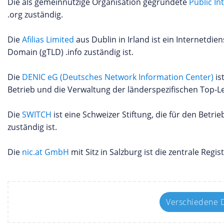
Die als gemeinnützige Organisation gegründete
Public In
.org zuständig.
Die
Afilias Limited
aus Dublin in Irland ist ein Internetdie
Domain (gTLD) .info zuständig ist.
Die
DENIC eG (Deutsches Network Information Center)
is
Betrieb und die Verwaltung der länderspezifischen Top-Le
Die
SWITCH
ist eine Schweizer Stiftung, die für den Betri
zuständig ist.
Die
nic.at GmbH
mit Sitz in Salzburg ist die zentrale Reg
Verschiedene D