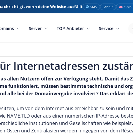
nachrichtigt, wenn deine Website ausfällt
SMS
Anruf
E-Mai
omains
Server
TOP-Anbieter
Service
für Internetadressen zustä
das allen Nutzern offen zur Verfügung steht. Damit da
me funktioniert, müssen bestimmte technische und org
nd alle bei der Domainvergabe involviert? Das erklärt de
esitzen, um von dem Internet aus erreichbar zu sein und m
ie NAME.TLD oder aus einer numerischen IP-Adresse beste
chiedliche Institutionen und Gesellschaften wie beispielsw
hen Osten und Zentralasien werden hingegen von dem Rése