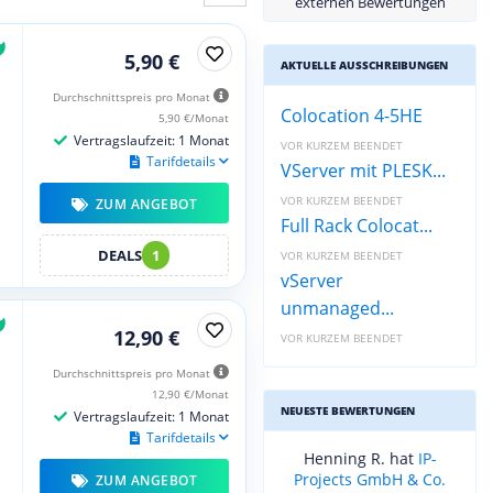
externen Bewertungen
5,90 €
AKTUELLE AUSSCHREIBUNGEN
Durchschnittspreis pro Monat
Colocation 4-5HE
5,90 €/Monat
Vertragslaufzeit: 1 Monat
VOR KURZEM BEENDET
Tarifdetails
VServer mit PLESK...
VOR KURZEM BEENDET
ZUM ANGEBOT
Full Rack Colocat...
DEALS
1
VOR KURZEM BEENDET
vServer
unmanaged...
12,90 €
VOR KURZEM BEENDET
Durchschnittspreis pro Monat
12,90 €/Monat
NEUESTE BEWERTUNGEN
Vertragslaufzeit: 1 Monat
Tarifdetails
Henning R. hat
IP-
Projects GmbH & Co.
ZUM ANGEBOT