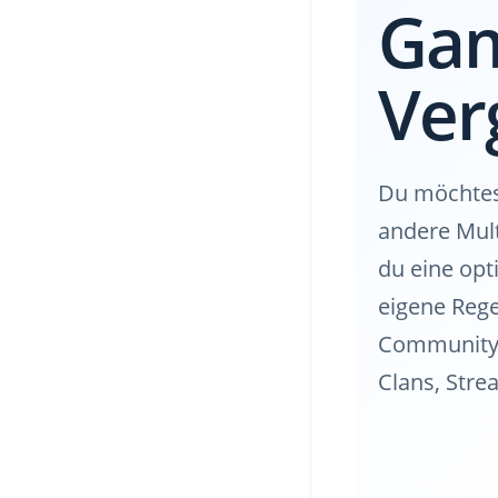
Gam
Ver
Du möchtest
andere Mult
du eine opt
eigene Rege
Community. 
Clans, Str