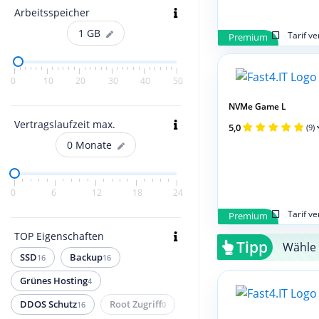
Arbeitsspeicher
1
GB
Tarif v
Premium
0
10
20
30
40
50
NVMe Game L
Vertragslaufzeit max.
5,0
(9)
0
Monate
0
6
12
18
24
Tarif v
Premium
TOP Eigenschaften
Tipp
Wähle 
SSD
Backup
16
16
Grünes Hosting
4
DDOS Schutz
Root Zugriff
16
0