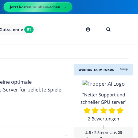
Jetzt kostenlos überwachen
l
Gutscheine
91
Anzeige
WEBHOSTER IM FOKUS
 eine optimale
Server für beliebte Spiele
"Netter Support und
schneller GPU server"
2 Bewertungen
+
4,5
/ 5 Sterne aus
23