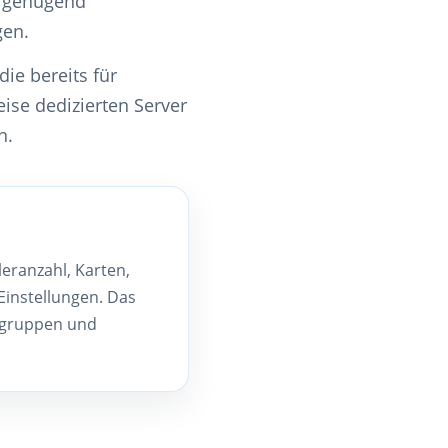
, genügend
gen.
ie bereits für
ise dedizierten Server
n.
eranzahl, Karten,
Einstellungen. Das
sgruppen und