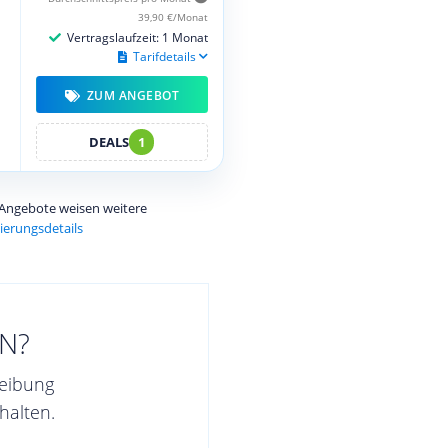
39,90 €/Monat
Vertragslaufzeit: 1 Monat
Tarifdetails
ZUM ANGEBOT
DEALS
1
e Angebote weisen weitere
ierungsdetails
N?
reibung
halten.