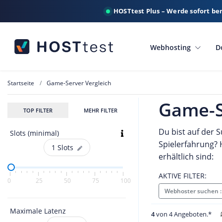
HOSTtest Plus – Werde sofort be
Webhosting
D
Startseite
Game-Server Vergleich
Game-S
TOP FILTER
MEHR FILTER
Du bist auf der 
Slots (minimal)
Spielerfahrung? 
1
Slots
erhältlich sind:
AKTIVE FILTER:
0
25
50
75
100
Webhoster suchen 
Maximale Latenz
4
von 4 Angeboten.*