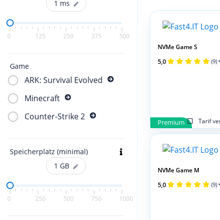
1
ms
0
125
250
375
500
NVMe Game S
5,0
(9)
Game
ARK: Survival Evolved
Minecraft
Counter-Strike 2
Tarif v
Premium
Speicherplatz (minimal)
1
GB
NVMe Game M
5,0
(9)
0
250
500
750
1000