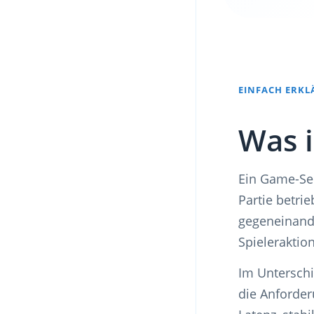
EINFACH ERKL
Was i
Ein Game-Ser
Partie betri
gegeneinande
Spieleraktio
Im Untersch
die Anforder