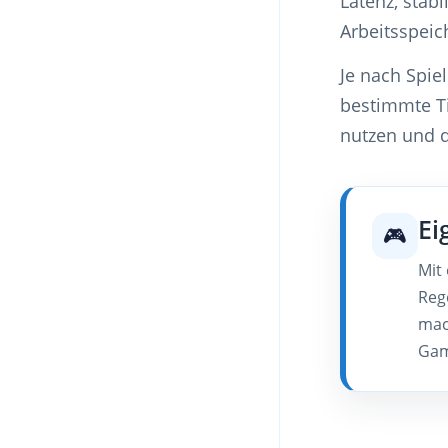
Latenz, stab
Arbeitsspeic
Je nach Spie
bestimmte Ti
nutzen und d
Ei
🎮
Mit
Reg
mac
Gam