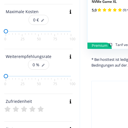
NVMe Game XL
5,0
(9)
Maximale Kosten
0
€
0
25
50
75
100
Tarif v
Premium
Weiterempfehlungsrate
* Bei hosttest ist le
0
%
Bedingungen auf der 
0
25
50
75
100
Zufriedenheit