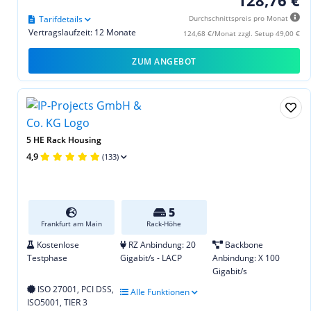
128,76 €
Tarifdetails
Durchschnittspreis pro Monat
Vertragslaufzeit: 12 Monate
124,68 €/Monat zzgl. Setup 49,00 €
ZUM ANGEBOT
5 HE Rack Housing
4,9
(133)
5
Frankfurt am Main
Rack-Höhe
Kostenlose
RZ Anbindung: 20
Backbone
Testphase
Gigabit/s - LACP
Anbindung: X 100
Gigabit/s
ISO 27001, PCI DSS,
Alle Funktionen
ISO5001, TIER 3