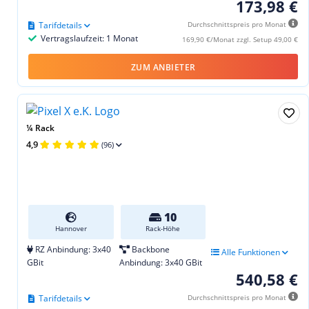
173,98 €
Tarifdetails
Durchschnittspreis pro Monat
Vertragslaufzeit: 1 Monat
169,90 €/Monat zzgl. Setup 49,00 €
ZUM ANBIETER
¼ Rack
4,9
(96)
10
Hannover
Rack-Höhe
RZ Anbindung: 3x40
Backbone
Alle Funktionen
GBit
Anbindung: 3x40 GBit
540,58 €
Tarifdetails
Durchschnittspreis pro Monat