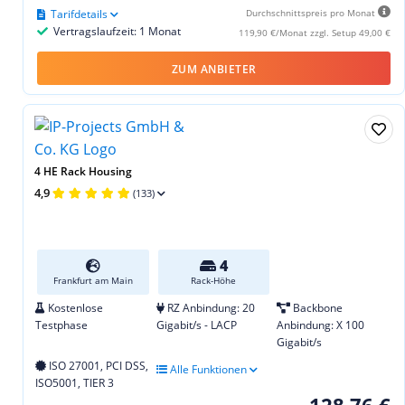
Tarifdetails
Durchschnittspreis pro Monat
Vertragslaufzeit: 1 Monat
119,90 €/Monat zzgl. Setup 49,00 €
ZUM ANBIETER
4 HE Rack Housing
4,9
(133)
4
Frankfurt am Main
Rack-Höhe
Kostenlose
RZ Anbindung: 20
Backbone
Testphase
Gigabit/s - LACP
Anbindung: X 100
Gigabit/s
ISO 27001, PCI DSS,
Alle Funktionen
ISO5001, TIER 3