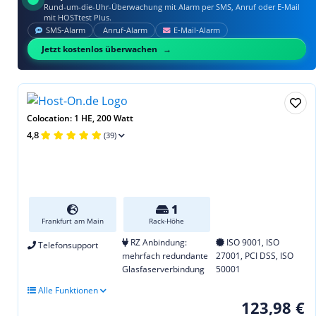
Rund-um-die-Uhr-Überwachung mit Alarm per SMS, Anruf oder E‑Mail
mit HOSTtest Plus.
SMS‑Alarm
Anruf‑Alarm
E‑Mail‑Alarm
Jetzt kostenlos überwachen
Colocation: 1 HE, 200 Watt
4,8
(39)
1
Frankfurt am Main
Rack-Höhe
RZ Anbindung:
ISO 9001, ISO
Telefonsupport
mehrfach redundante
27001, PCI DSS, ISO
Glasfaserverbindung
50001
Alle Funktionen
123,98 €