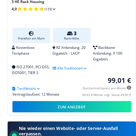
3 HE Rack Housing
4,9
(133)
3
Frankfurt am Main
Rack-Höhe
Kostenlose
RZ Anbindung: 20
Backbone
Testphase
Gigabit/s - LACP
Anbindung: X 100
Gigabit/s
ISO 27001, PCI DSS,
Alle Funktionen
ISO5001, TIER 3
99,01 €
Tarifdetails
Durchschnittspreis pro Monat
Vertragslaufzeit: 12 Monate
94,93 €/Monat zzgl. Setup 49,00 €
ZUM ANGEBOT
Nie wieder einen Website- oder Server-Ausfall
verpassen.