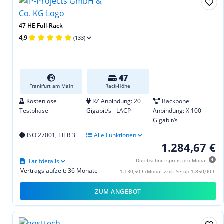
47 HE Full-Rack
4,9
(133)
47
Frankfurt am Main
Rack-Höhe
Kostenlose
RZ Anbindung: 20
Backbone
Testphase
Gigabit/s - LACP
Anbindung: X 100
Gigabit/s
ISO 27001, TIER 3
Alle Funktionen
1.284,67 €
Tarifdetails
Durchschnittspreis pro Monat
Vertragslaufzeit: 36 Monate
1.130,50 €/Monat zzgl. Setup 1.850,00 €
ZUM ANGEBOT