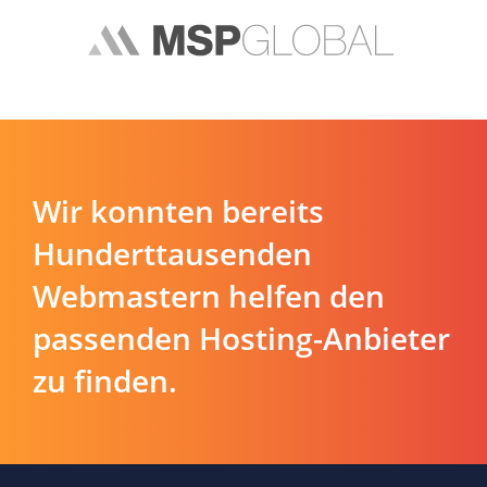
Wir konnten bereits
Hunderttausenden
Webmastern helfen den
passenden Hosting-Anbieter
zu finden.