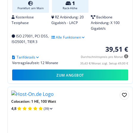
1
Frankfurt am Main
Rack-Höhe
Kostenlose
RZ Anbindung: 20
Backbone
Testphase
Gigabit/s - LACP
Anbindung: X 100
Gigabit/s
ISO 27001, PCI DSS,
Alle Funktionen
ISO5001, TIER 3
39,51 €
Tarifdetails
Durchschnittspreis pro Monat
Vertragslaufzeit: 12 Monate
35,43 €/Monat zzgl. Setup 49,00 €
ZUM ANGEBOT
Colocation: 1 HE, 100 Watt
4,8
(39)