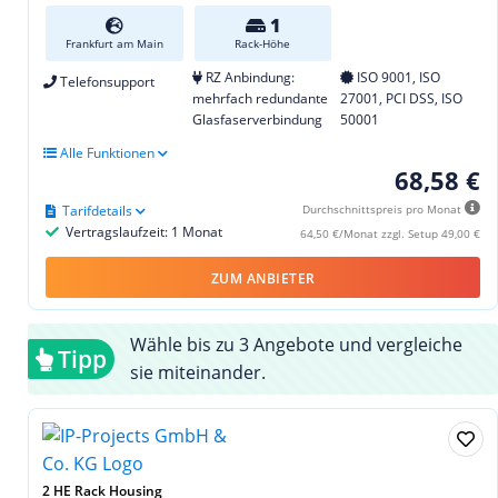
1
Frankfurt am Main
Rack-Höhe
RZ Anbindung:
ISO 9001, ISO
Telefonsupport
mehrfach redundante
27001, PCI DSS, ISO
Glasfaserverbindung
50001
Alle Funktionen
68,58 €
Tarifdetails
Durchschnittspreis pro Monat
Vertragslaufzeit: 1 Monat
64,50 €/Monat zzgl. Setup 49,00 €
ZUM ANBIETER
Wähle bis zu 3 Angebote und vergleiche
Tipp
sie miteinander.
2 HE Rack Housing