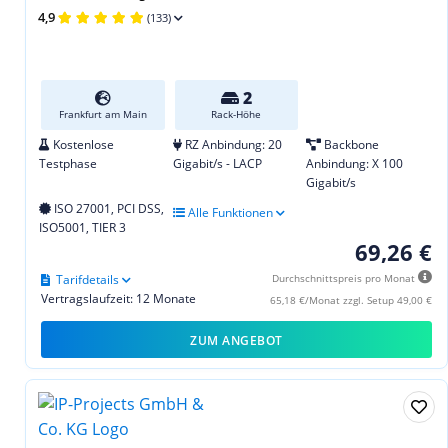
4,9
(133)
2
Frankfurt am Main
Rack-Höhe
Kostenlose
RZ Anbindung: 20
Backbone
Testphase
Gigabit/s - LACP
Anbindung: X 100
Gigabit/s
ISO 27001, PCI DSS,
Alle Funktionen
ISO5001, TIER 3
69,26 €
Tarifdetails
Durchschnittspreis pro Monat
Vertragslaufzeit: 12 Monate
65,18 €/Monat zzgl. Setup 49,00 €
ZUM ANGEBOT