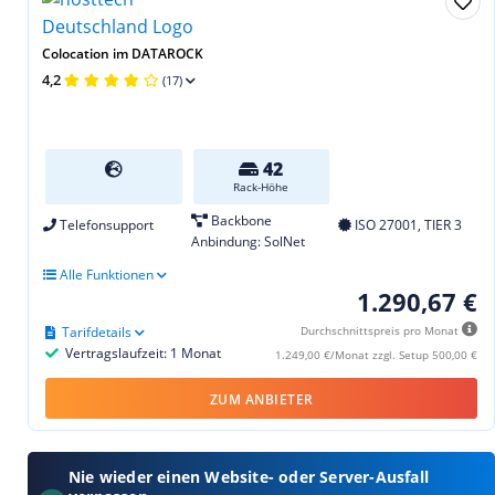
Colocation im DATAROCK
4,2
(17)
42
Rack-Höhe
Backbone
Telefonsupport
ISO 27001, TIER 3
Anbindung: SolNet
Alle Funktionen
1.290,67 €
Tarifdetails
Durchschnittspreis pro Monat
Vertragslaufzeit: 1 Monat
1.249,00 €/Monat zzgl. Setup 500,00 €
ZUM ANBIETER
Nie wieder einen Website- oder Server-Ausfall