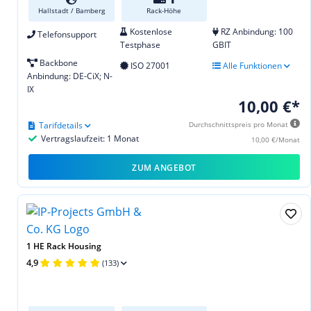
Hallstadt / Bamberg
Rack-Höhe
Kostenlose
RZ Anbindung: 100
Telefonsupport
Testphase
GBIT
Backbone
ISO 27001
Alle Funktionen
Anbindung: DE-CiX; N-
IX
10,00 €*
Tarifdetails
Durchschnittspreis pro Monat
Vertragslaufzeit: 1 Monat
10,00 €/Monat
ZUM ANGEBOT
1 HE Rack Housing
4,9
(133)