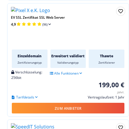
EV SSL Zertifikat SSL Web Server
4,9
(96)
Einzeldomain
Erweitert validiert
Thawte
Zertifizierungstyp
Validierungstyp
Zertifizierer
Verschlüsselung:
Alle Funktionen
256bit
199,00 €
jährl.
Tarifdetails
Vertragslaufzeit: 1 Jahr
ZUM ANBIETER