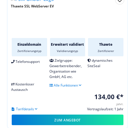
Thawte SSL WebServer EV
Einzeldomain
Erweitert validiert
Thawte
Zertifizierungstyp
Validierungstyp
Zertifizierer
Zielgruppe:
dynamisches
Telefonsupport
Gewerbetreibender,
SiteSeal
Organisation wie
GmbH, AG etc.
Kostenloser
Alle Funktionen
Austausch
134,00 €*
jährl.
Tarifdetails
Vertragslaufzeit: 1 Jahr
ZUM ANGEBOT