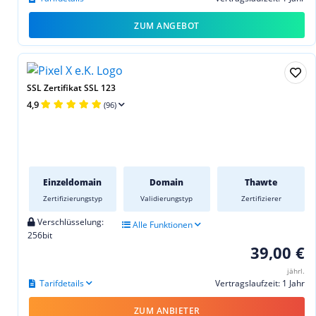
ZUM ANGEBOT
SSL Zertifikat SSL 123
4,9
(96)
Einzeldomain
Domain
Thawte
Zertifizierungstyp
Validierungstyp
Zertifizierer
Verschlüsselung:
Alle Funktionen
256bit
39,00 €
jährl.
Tarifdetails
Vertragslaufzeit: 1 Jahr
ZUM ANBIETER