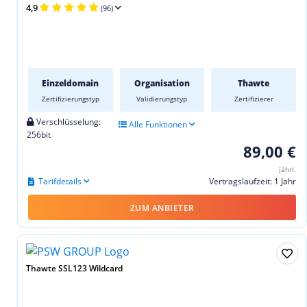
4,9
(96)
Einzeldomain
Organisation
Thawte
Zertifizierungstyp
Validierungstyp
Zertifizierer
Verschlüsselung:
Alle Funktionen
256bit
89,00 €
jährl.
Tarifdetails
Vertragslaufzeit: 1 Jahr
ZUM ANBIETER
Thawte SSL123 Wildcard