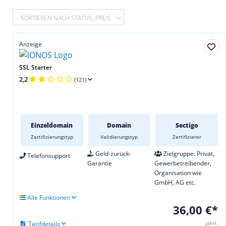
SORTIEREN NACH STATUS, PREIS
Anzeige
SSL Starter
2,2
(121)
Einzeldomain
Domain
Sectigo
Zertifizierungstyp
Validierungstyp
Zertifizierer
Geld-zurück-
Zielgruppe: Privat,
Telefonsupport
Garantie
Gewerbetreibender,
Organisation wie
GmbH, AG etc.
Alle Funktionen
36,00 €*
Tarifdetails
jährl.