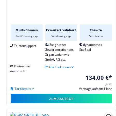
Multi-Domain
Erweitert validiert
Thawte
Zertifizierungstyp
Validierungstyp
Zertifizierer
Zielgruppe:
dynamisches
Telefonsupport
Gewerbetreibender,
SiteSeal
Organisation wie
GmbH, AG etc.
Kostenloser
Alle Funktionen
Austausch
134,00 €*
jährl.
Tarifdetails
Vertragslaufzeit: 1 Jahr
ZUM ANGEBOT