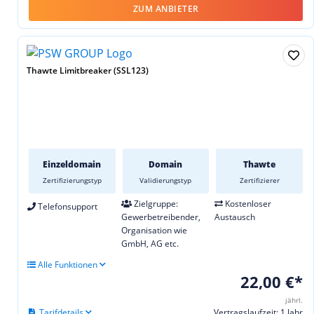
ZUM ANBIETER
Thawte Limitbreaker (SSL123)
Einzeldomain
Domain
Thawte
Zertifizierungstyp
Validierungstyp
Zertifizierer
Zielgruppe:
Kostenloser
Telefonsupport
Gewerbetreibender,
Austausch
Organisation wie
GmbH, AG etc.
Alle Funktionen
22,00 €*
jährl.
Tarifdetails
Vertragslaufzeit: 1 Jahr