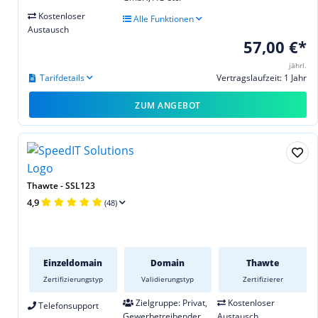
Kostenloser
Alle Funktionen
Austausch
57,00 €*
jährl.
Tarifdetails
Vertragslaufzeit: 1 Jahr
ZUM ANGEBOT
Thawte - SSL123
4,9
(48)
Einzeldomain
Domain
Thawte
Zertifizierungstyp
Validierungstyp
Zertifizierer
Zielgruppe: Privat,
Kostenloser
Telefonsupport
Gewerbetreibender,
Austausch