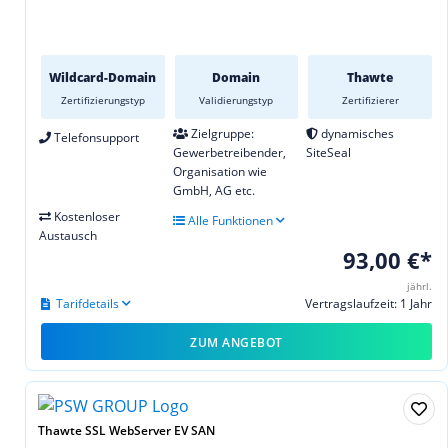
Wildcard-Domain
Domain
Thawte
Zertifizierungstyp
Validierungstyp
Zertifizierer
Zielgruppe:
dynamisches
Telefonsupport
Gewerbetreibender,
SiteSeal
Organisation wie
GmbH, AG etc.
Kostenloser
Alle Funktionen
Austausch
93,00 €*
jährl.
Tarifdetails
Vertragslaufzeit: 1 Jahr
ZUM ANGEBOT
Thawte SSL WebServer EV SAN