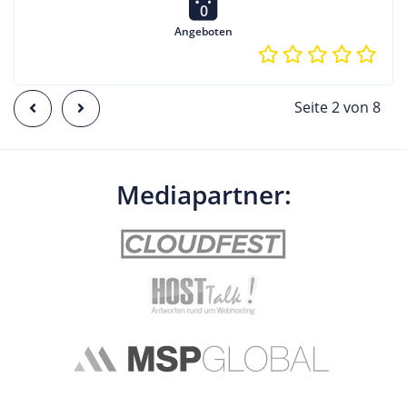
0
Angeboten
common.previous
common.next
Seite 2 von 8
Mediapartner: