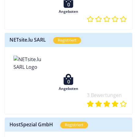
0
Angeboten
NETsite.lu SARL
Registriert
0
Angeboten
3 Bewertungen
HostSpezial GmbH
Registriert