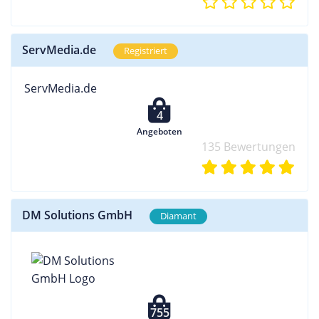
ServMedia.de
Registriert
ServMedia.de
4
Angeboten
135 Bewertungen
DM Solutions GmbH
Diamant
755