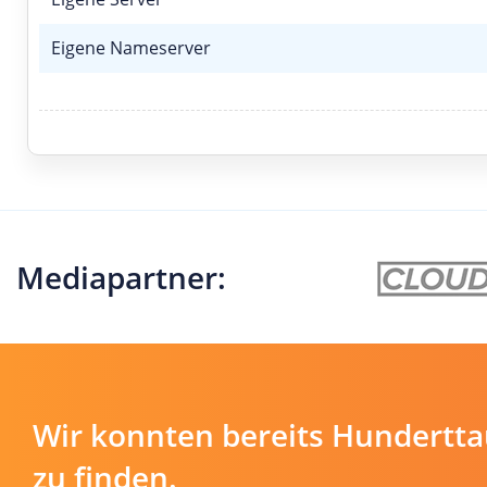
Eigene Nameserver
Mediapartner:
Wir konnten bereits Hundertt
zu finden.