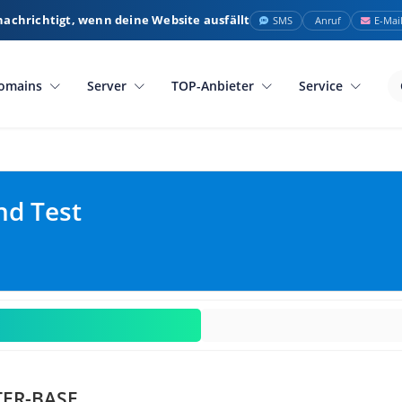
nachrichtigt, wenn deine Website ausfällt
SMS
Anruf
E-Mai
omains
Server
TOP-Anbieter
Service
nd Test
ER-BASE