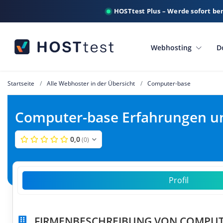
HOSTtest Plus – Werde sofort be
Webhosting
D
Startseite
Alle Webhoster in der Übersicht
Computer-base
Computer-base Erfahrungen u
0,0
(0)
Profil
FIRMENBESCHREIBUNG VON COMPUT