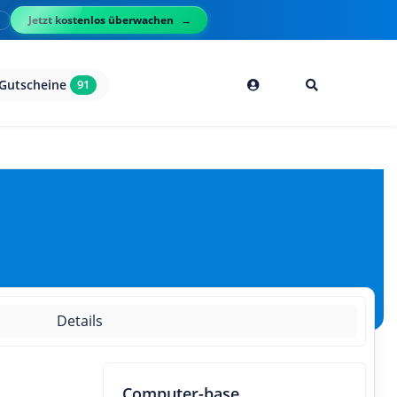
Jetzt kostenlos überwachen
l
Gutscheine
91
Details
Computer-base