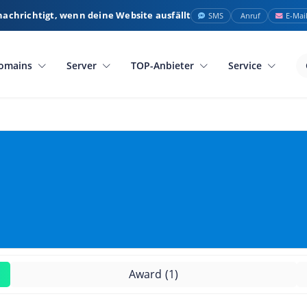
nachrichtigt, wenn deine Website ausfällt
SMS
Anruf
E-Mai
omains
Server
TOP-Anbieter
Service
Award
(1)