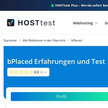
HOSTtest Plus – Werde sofort be
Webhosting
D
Startseite
Alle Webhoster in der Übersicht
bPlaced
bPlaced Erfahrungen und Test
0,0
(0)
Profil