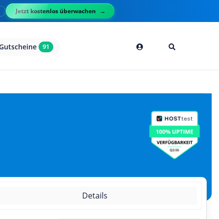
Jetzt kostenlos überwachen
l
Gutscheine
91
Details