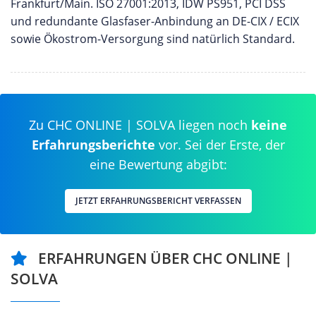
Frankfurt/Main. ISO 27001:2013, IDW PS951, PCI DSS
und redundante Glasfaser-Anbindung an DE-CIX / ECIX
sowie Ökostrom-Versorgung sind natürlich Standard.
Zu CHC ONLINE | SOLVA liegen noch
keine
Erfahrungsberichte
vor. Sei der Erste, der
eine Bewertung abgibt:
JETZT ERFAHRUNGSBERICHT VERFASSEN
ERFAHRUNGEN ÜBER CHC ONLINE |
SOLVA