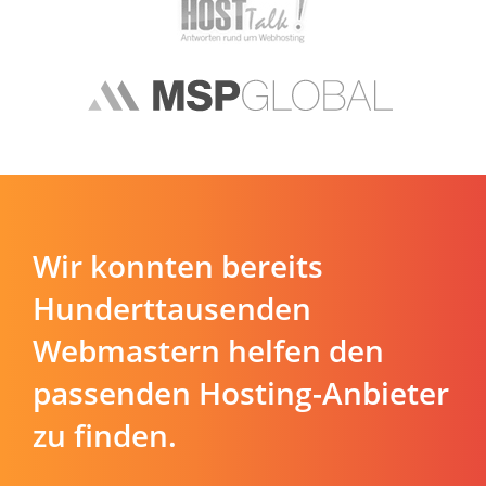
Wir konnten bereits
Hunderttausenden
Webmastern helfen den
passenden Hosting-Anbieter
zu finden.