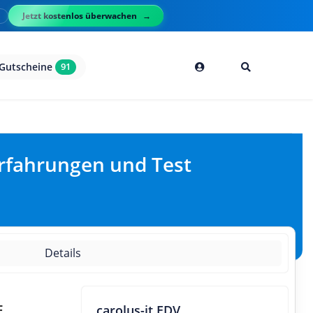
Jetzt kostenlos überwachen
l
Gutscheine
91
Erfahrungen und Test
Details
,
carolus-it EDV