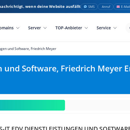
nachrichtigt, wenn deine Website ausfällt
SMS
Anruf
E-Mai
omains
Server
TOP-Anbieter
Service
ungen und Software, Friedrich Meyer
n und Software, Friedrich Meyer 
-IT EDV DIENSTLEISTUNGEN UND SOFTWARE