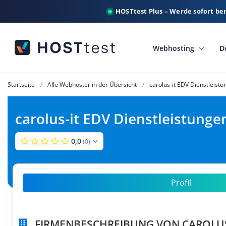
HOSTtest Plus – Werde sofort be
Webhosting
D
Startseite
Alle Webhoster in der Übersicht
carolus-it EDV Dienstleist
carolus-it EDV Dienstleistunge
0,0
(0)
Profil
FIRMENBESCHREIBUNG VON CAROLUS