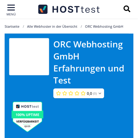
MENÜ
Startseite
Alle Webhoster in der Übersicht
ORC Webhosting GmbH
ORC Webhosting
ORC
GmbH
Webhosting
GmbH
Erfahrungen und
Test
0,0
(0)