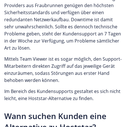
Providers aus Fraubrunnen genügen den höchsten
der Flexibilität, die Serverressourcen individuell
Sicherheitsstandards und verfügen über einen
anzupassen, bietet ORC Webhosting eine
redundanten Netzwerkaufbau. Downtime ist damit
performante Lösung für Unternehmen jeder
sehr unwahrscheinlich. Sollte es dennoch technische
Größe. Zudem profitieren Kunden von einer
Probleme geben, steht der Kundensupport an 7 Tagen
transparenten Preisgestaltung ohne
in der Woche zur Verfügung, um Probleme sämtlicher
Mindestvertragslaufzeit und einem
Art zu lösen.
herausragenden Kundenservice, der rund um die
Uhr zur Verfügung steht. Du kannst auf unserer
Mittels Team Viewer ist es sogar möglich, den Support-
Webseite eine eigene Bewertung für ORC
Mitarbeitern direkten Zugriff auf das jeweilige Gerät
Webhosting abgeben oder die Erfahrungen
einzuräumen, sodass Störungen aus erster Hand
anderer Kunden mit dem Anbieter durchlesen.
behoben werden können.
Im Bereich des Kundensupports gestaltet es sich nicht
leicht, eine Hoststar-Alternative zu finden.
Wann suchen Kunden eine