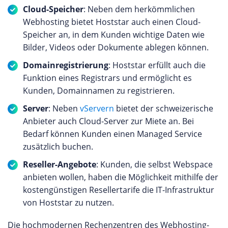
Cloud-Speicher
: Neben dem herkömmlichen
garantierte Verfügbarkeit von 99,99 %, damit Ihr
Webhosting bietet Hoststar auch einen Cloud-
Unternehmen jederzeit sicher und performant
Speicher an, in dem Kunden wichtige Daten wie
online bleibt. Mit optionalen Backups, flexiblen
Bilder, Videos oder Dokumente ablegen können.
Betriebssystemen und einem hohen Maß an
Sicherheit stellen die Cloud VPS eine erstklassige
Domainregistrierung
: Hoststar erfüllt auch die
Wahl für alle dar, die Wert auf Geschwindigkeit,
Funktion eines Registrars und ermöglicht es
Verfügbarkeit und Sicherheit legen. Dedizierte
Kunden, Domainnamen zu registrieren.
Server Angebote bei ORC Webhosting Die
Server
: Neben
vServern
bietet der schweizerische
dedizierten Root-Server von ORC Webhosting
Anbieter auch Cloud-Server zur Miete an. Bei
bieten maximale Leistung und volle Kontrolle für
Bedarf können Kunden einen Managed Service
anspruchsvolle Projekte. Mit leistungsstarker
zusätzlich buchen.
Hardware sind diese Server perfekt für
professionelle Anwendungen, die hohe
Reseller-Angebote
: Kunden, die selbst Webspace
Rechenleistung und Zuverlässigkeit erfordern.
anbieten wollen, haben die Möglichkeit mithilfe der
Dank unbegrenztem Traffic, 1 Gbit Port-Speed
kostengünstigen Resellertarife die IT-Infrastruktur
und RAID 1 NVMe-SSDs gewährleisten die
von Hoststar zu nutzen.
dedizierten Server eine schnelle und sichere
Die hochmodernen Rechenzentren des Webhosting-
Datenübertragung. Mit vollem Root-Zugriff und