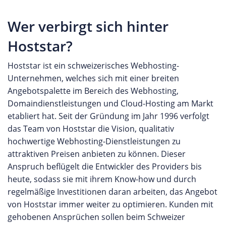
Rechenzentren in Nürnberg und Leipzig, was das
speziellen WordPress-Hosting Angebot eine
Unternehmen zu einem umweltfreundlichen
Wer verbirgt sich hinter
passende Lösung, um professionelle Webseiten
Anbieter macht. ORC Webhosting legt großen
oder mit Content Management Systemen erstellte
Hoststar?
Wert auf Nachhaltigkeit und setzt auf
Inhalte online zu stellen. Für umfangreichere
klimaneutrales Webhosting. Kunden profitieren
Webprojekte, die garantierte Systemressourcen
Hoststar ist ein schweizerisches Webhosting-
außerdem von einer lebenslangen Preisgarantie,
oder eine höhere Konfigurationsfreiheit
Unternehmen, welches sich mit einer breiten
kostenlosem Webseiten-Umzug und einem 24/7-
benötigen, steht hingegen mit den Cloud-Server
Angebotspalette im Bereich des Webhosting,
Support, der für schnelle und kompetente
Angeboten die perfekte Umgebung bereit.
Domaindienstleistungen und Cloud-Hosting am Markt
Lösungen sorgt. Durch den Standort in den Alpen
Abgerundet wird das Webhosting Sortiment mit
etabliert hat. Seit der Gründung im Jahr 1996 verfolgt
und die regionale Verbundenheit positioniert sich
nützlichen Zusatzfeatures, wie der
das Team von Hoststar die Vision, qualitativ
das Unternehmen als vertrauenswürdiger Partner
Domainregistrierung, dem Angebot von SSL-
hochwertige Webhosting-Dienstleistungen zu
für kleine und große Online-Projekte. Die
Zertifikaten oder verschiedenen DNS- und Privacy-
attraktiven Preisen anbieten zu können. Dieser
Kombination aus hervorragendem
Lösungen. Die Infomaniak kSuite Mit der
Anspruch beflügelt die Entwickler des Providers bis
Kundenservice, exzellenter Infrastruktur und
Infomaniak kSuite bietet das Unternehmen ein
heute, sodass sie mit ihrem Know-how und durch
nachhaltiger Energie macht ORC Webhosting zu
umfassendes Paket von Online-
regelmäßige Investitionen daran arbeiten, das Angebot
einer attraktiven Wahl für Kunden, die Wert auf
Produktivitätswerkzeugen an, das eigenständig
von Hoststar immer weiter zu optimieren. Kunden mit
Stabilität, Sicherheit und umweltfreundliche
entwickelt wurde. Die Suite zielt darauf ab, eine
gehobenen Ansprüchen sollen beim Schweizer
Lösungen legen. Die Webhosting Angebote bei