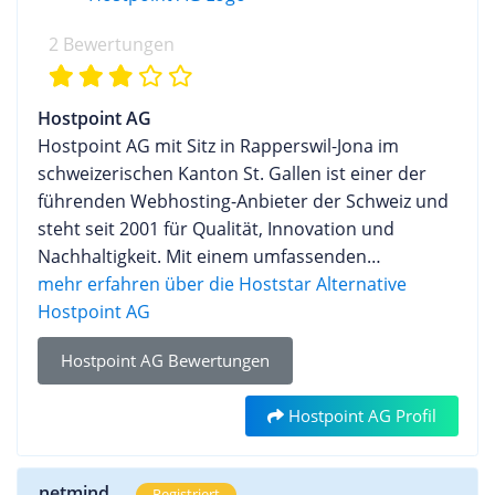
2 Bewertungen
Hostpoint AG
Hostpoint AG mit Sitz in Rapperswil-Jona im
schweizerischen Kanton St. Gallen ist einer der
führenden Webhosting-Anbieter der Schweiz und
steht seit 2001 für Qualität, Innovation und
Nachhaltigkeit. Mit einem umfassenden
Leistungsspektrum, das von Webhosting und
mehr erfahren über die Hoststar Alternative
Domain-Registrierungen bis hin zu E-Mail-
Hostpoint AG
Lösungen und Cloud-Hosting reicht, bietet
Hostpoint AG Bewertungen
Hostpoint maßgeschneiderte Lösungen für kleine
wie auch große Internetprojekte. Mittlerweile kann
Hostpoint AG Profil
das Unternehmen nicht nur auf mehr als 23 Jahre
Erfahrung, sondern auch auf einen robusten
Kundenstamm mit mehr als 1.100.000 verwalteten
.netmind
Registriert