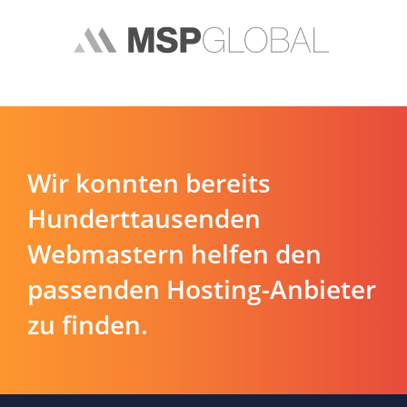
Wir konnten bereits
Hunderttausenden
Webmastern helfen den
passenden Hosting-Anbieter
zu finden.