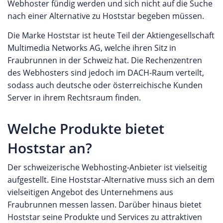
Alternative zu anderen etablierten Büro- und
Webhoster fündig werden und sich nicht auf die Suche
ORC Webhosting ORC Webhosting bietet eine
Kollaborationsplattformen wie Google Workspace
nach einer Alternative zu Hoststar begeben müssen.
breite Palette an Webhosting-Paketen, die sich
oder Microsoft Office 365 zu bieten, mit einem
durch hohe Leistung, Benutzerfreundlichkeit und
Die Marke Hoststar ist heute Teil der Aktiengesellschaft
starken Fokus auf Datenschutz, Sicherheit und
Nachhaltigkeit auszeichnen. Mit der lebenslangen
Multimedia Networks AG, welche ihren Sitz in
Nachhaltigkeit, Werte, die im Kern der
Preisgarantie bleiben die Kosten für Hosting-
Fraubrunnen in der Schweiz hat. Die Rechenzentren
Unternehmensphilosophie von Infomaniak
Pakete stabil, was langfristige Planungssicherheit
des Webhosters sind jedoch im DACH-Raum verteilt,
stehen. Die kSuite beinhaltet eine Reihe von
garantiert. Dank modernster NVMe-SSD-
sodass auch deutsche oder österreichische Kunden
Anwendungen und Diensten, darunter ein
Technologie und LiteSpeed-Webserver profitieren
Server in ihrem Rechtsraum finden.
sicheres E-Mail-System, das Datenschutz und
Kunden von extrem schnellen Ladezeiten, ideal für
umfangreiche Verwaltungsfunktionen für
Websites und Online-Shops. Die
Welche Produkte bietet
Unternehmen bietet. Ein Tool zur Planung und
benutzerfreundliche Verwaltung über cPanel
Koordination von Terminen und Veranstaltungen,
Hoststar an?
sowie der umfassende 24/7-Support sorgen dafür,
das eine einfache Integration mit anderen
dass auch weniger erfahrene Nutzer ihre Websites
Diensten der Suite ermöglicht. Ein zentrales
Der schweizerische Webhosting-Anbieter ist vielseitig
effizient betreiben können. Zudem bietet ORC
Verzeichnis für die Verwaltung von
aufgestellt. Eine Hoststar-Alternative muss sich an dem
Webhosting kostenlose Website-Migrationen,
Kontaktinformationen, das mit anderen
vielseitigen Angebot des Unternehmens aus
einen Website Baukasten, ein integriertes SSL-
Anwendungen der kSuite synchronisiert werden
Fraubrunnen messen lassen. Darüber hinaus bietet
Zertifikat und professionellen Schutz durch den
kann. Ein sicherer Cloud-Speicherdienst für das
Hoststar seine Produkte und Services zu attraktiven
SpamExperts-Filter. All dies macht ORC