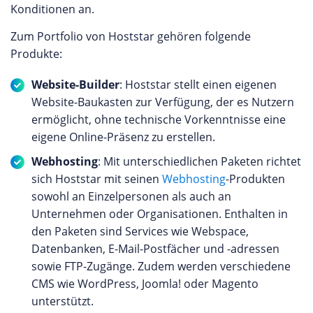
Speichern, Teilen und gemeinsame Bearbeiten
Konditionen an.
Webhosting zu einer erstklassigen Wahl für
von Dokumenten und anderen Dateien. Eine
Unternehmen und Privatpersonen, die nach
Zum Portfolio von Hoststar gehören folgende
Videokonferenzlösung, die sichere und
verlässlichem und umweltfreundlichem
Produkte:
benutzerfreundliche Online-Meetings ermöglicht.
Webhosting suchen. Cloud VPS Angebote bei ORC
Infomaniak legt besonderen Wert auf die
Webhosting Die Cloud VPS von ORC Webhosting
Website-Builder
: Hoststar stellt einen eigenen
Sicherheit der Nutzerdaten und die Wahrung der
bieten Unternehmen jeder Größe eine
Website-Baukasten zur Verfügung, der es Nutzern
Privatsphäre. Alle Daten, die innerhalb der kSuite
leistungsstarke, flexible und zuverlässige Lösung
ermöglicht, ohne technische Vorkenntnisse eine
gespeichert und verarbeitet werden, befinden sich
für anspruchsvolle Webprojekte. Mit modernster
eigene Online-Präsenz zu erstellen.
in Rechenzentren in der Schweiz, einem Land, das
Technologie, darunter blitzschnelle NVMe-SSDs
für seine strengen Datenschutzgesetze bekannt
Webhosting
: Mit unterschiedlichen Paketen richtet
gewährleisten diese virtuellen Server
ist. Du kannst auf unserer Webseite eine eigene
sich Hoststar mit seinen
Webhosting
-Produkten
Höchstgeschwindigkeiten und eine stabile
Bewertung für Infomaniak abgeben oder die
sowohl an Einzelpersonen als auch an
Datenübertragung. Dank 20 TB Inklusiv-Traffic und
Erfahrungen anderer Kunden des Anbieters
Unternehmen oder Organisationen. Enthalten in
der Möglichkeit, Ressourcen nach Bedarf zu
durchlesen.
den Paketen sind Services wie Webspace,
skalieren, sind die VPS ideal für datenintensive
Datenbanken, E-Mail-Postfächer und -adressen
Anwendungen wie große E-Commerce-Websites
sowie FTP-Zugänge. Zudem werden verschiedene
oder geschäftskritische Webanwendungen. ORC
CMS wie WordPress, Joomla! oder Magento
Webhosting bietet darüber hinaus umfassenden
unterstützt.
DDoS-Schutz, tägliche Backups und eine