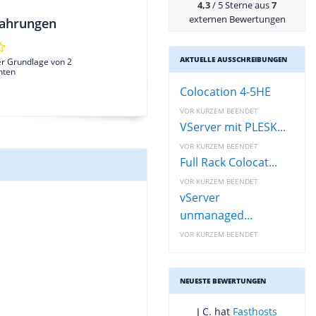
4,3
/ 5 Sterne aus
7
externen Bewertungen
ahrungen
AKTUELLE AUSSCHREIBUNGEN
er Grundlage von 2
hten
Colocation 4-5HE
VOR KURZEM BEENDET
VServer mit PLESK...
VOR KURZEM BEENDET
Full Rack Colocat...
VOR KURZEM BEENDET
vServer
unmanaged...
VOR KURZEM BEENDET
NEUESTE BEWERTUNGEN
J C. hat
Fasthosts