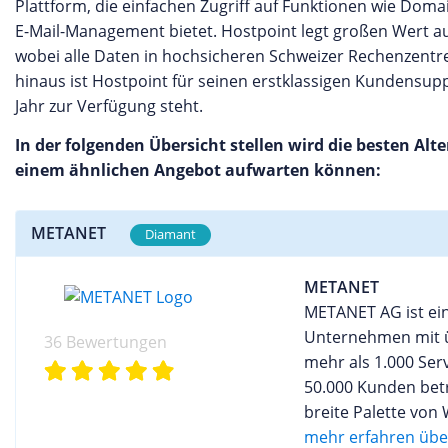
Plattform, die einfachen Zugriff auf Funktionen wie Dom
E-Mail-Management bietet. Hostpoint legt großen Wert a
wobei alle Daten in hochsicheren Schweizer Rechenzentr
hinaus ist Hostpoint für seinen erstklassigen Kundensup
Jahr zur Verfügung steht.
In der folgenden Übersicht stellen wird die besten Alt
einem ähnlichen Angebot aufwarten können:
METANET
Diamant
METANET
METANET AG ist ein
Unternehmen mit ü
36 Bewertungen
mehr als 1.000 Ser
50.000 Kunden bet
breite Palette von
darunter Domains,
mehr erfahren über