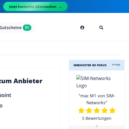
Jetzt kostenlos überwachen
l
Gutscheine
91
Anzeige
WEBHOSTER IM FOKUS
 zum Anbieter
"mac M1 von SIM-
Networks"
5 Bewertungen
+