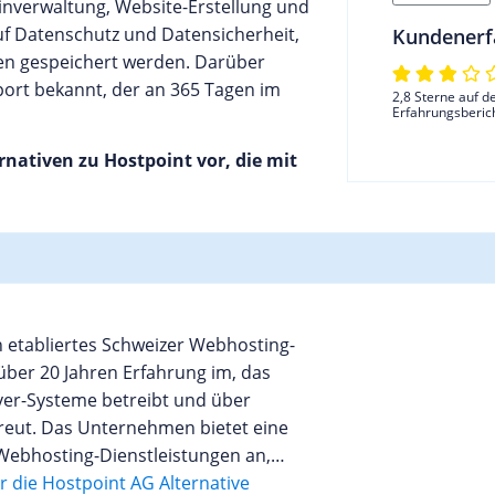
ainverwaltung, Website-Erstellung und
uf Datenschutz und Datensicherheit,
Kundenerf
en gespeichert werden. Darüber
port bekannt, der an 365 Tagen im
2,8 Sterne auf d
Erfahrungsberic
ernativen zu Hostpoint vor, die mit
 etabliertes Schweizer Webhosting-
ber 20 Jahren Erfahrung im, das
ver-Systeme betreibt und über
reut. Das Unternehmen bietet eine
 Webhosting-Dienstleistungen an,
 Mail- und Webhosting, Cloudserver-
 die Hostpoint AG Alternative