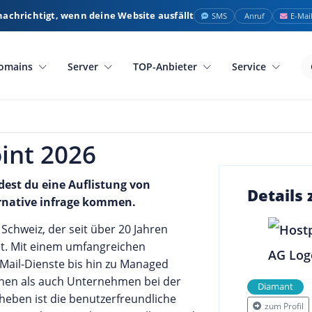
nachrichtigt, wenn deine Website ausfällt
SMS
Anruf
E-Mai
omains
Server
TOP-Anbieter
Service
int 2026
dest du eine Auflistung von
Details
ernative infrage kommen.
Schweiz, der seit über 20 Jahren
et. Mit einem umfangreichen
Mail-Dienste bis hin zu Managed
sonen als auch Unternehmen bei der
Diamant
uheben ist die benutzerfreundliche
zum Profil