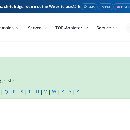
nachrichtigt, wenn deine Website ausfällt
SMS
Anruf
E-Mai
omains
Server
TOP-Anbieter
Service
gelistet
|
Q
|
R
|
S
|
T
|
U
|
V
|
W
|
X
|
Y
|
Z