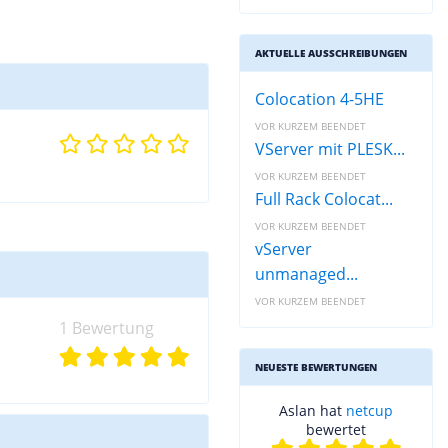
AKTUELLE AUSSCHREIBUNGEN
Colocation 4-5HE
VOR KURZEM BEENDET
VServer mit PLESK...
VOR KURZEM BEENDET
Full Rack Colocat...
VOR KURZEM BEENDET
vServer
unmanaged...
VOR KURZEM BEENDET
1 Bewertung
NEUESTE BEWERTUNGEN
Aslan hat
netcup
bewertet