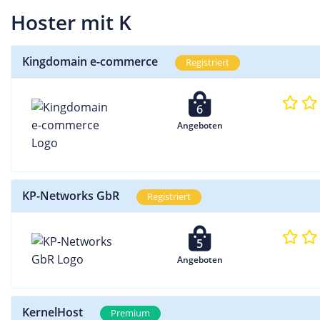
Hoster mit K
Kingdomain e-commerce
Registriert
6
Angeboten
KP-Networks GbR
Registriert
5
Angeboten
KernelHost
Premium