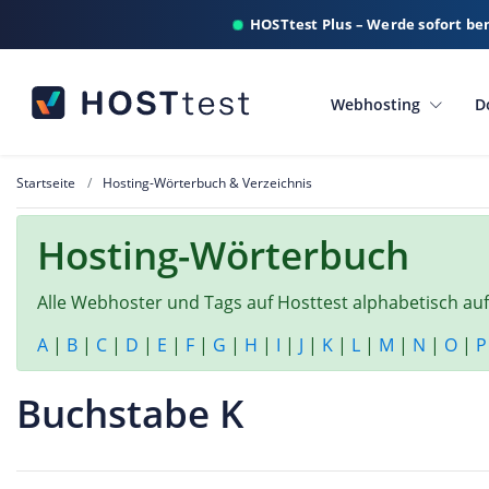
HOSTtest Plus – Werde sofort be
Webhosting
D
Startseite
Hosting-Wörterbuch & Verzeichnis
Hosting-Wörterbuch
Alle Webhoster und Tags auf Hosttest alphabetisch auf
A
|
B
|
C
|
D
|
E
|
F
|
G
|
H
|
I
|
J
|
K
|
L
|
M
|
N
|
O
|
P
Buchstabe K