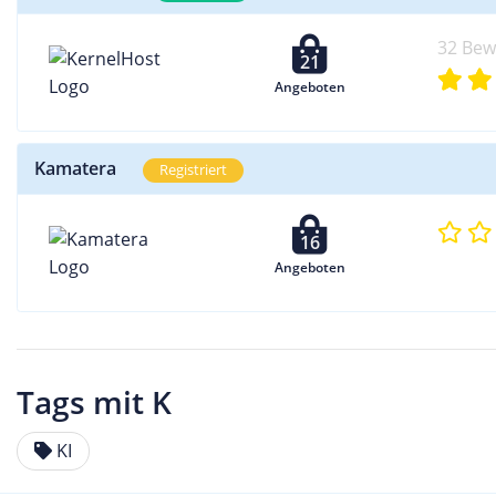
32 Be
21
Angeboten
Kamatera
Registriert
16
Angeboten
Tags mit K
KI