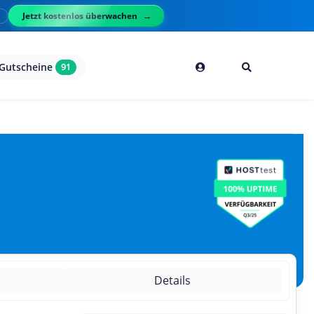
Jetzt kostenlos überwachen
l
Gutscheine
91
g
Details