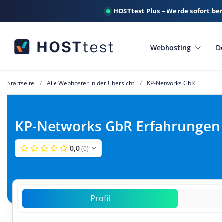
HOSTtest Plus – Werde sofort be
Webhosting
D
Startseite
Alle Webhoster in der Übersicht
KP-Networks GbR
KP-Networks GbR Erfahrungen
0,0
(0)
Profil