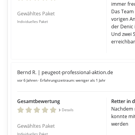
immer freu
Das Team 
Gewähltes Paket
vorigen An
Individuelles Paket
der Denic 
Und zwei 
erreichbar
Bernd R. | peugeot-professional-aktion.de
vor 6 Jahren
· Erfahrungszeitraum: weniger als 1 Jahr
Gesamtbewertung
Retter in 
Nachdem me
Details
konnte mi
werden
Gewähltes Paket
Individuelles Paket