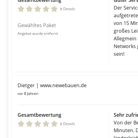
Gesamtbewertung
Guter Ser
Der Servic
Details
aufgetret
von 15 Min
Gewähltes Paket
großes Le
Angebot wurde entfernt
Allegmein 
Networks 
sein!
Dietger | www.newebauen.de
vor 8 Jahren
Gesamtbewertung
Sehr zufr
Von der Be
Details
Minuten. 