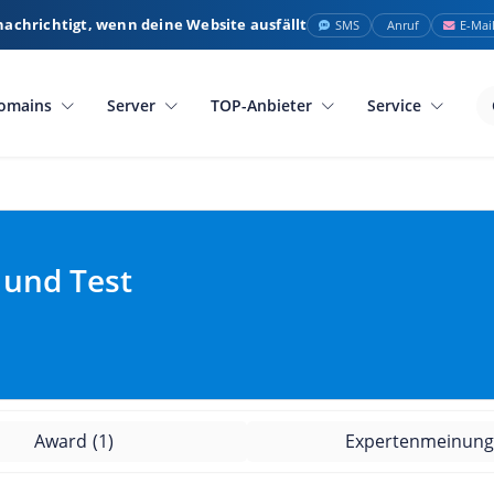
nachrichtigt, wenn deine Website ausfällt
SMS
Anruf
E-Mai
omains
Server
TOP-Anbieter
Service
 und Test
Award
(1)
Expertenmeinun