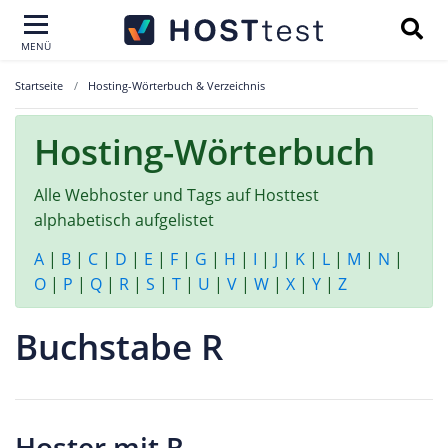
MENÜ
Startseite
Hosting-Wörterbuch & Verzeichnis
Hosting-Wörterbuch
Alle Webhoster und Tags auf Hosttest
alphabetisch aufgelistet
A
|
B
|
C
|
D
|
E
|
F
|
G
|
H
|
I
|
J
|
K
|
L
|
M
|
N
|
O
|
P
|
Q
|
R
|
S
|
T
|
U
|
V
|
W
|
X
|
Y
|
Z
Buchstabe R
Hoster mit R