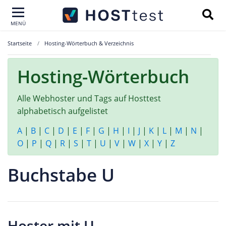
MENÜ
Startseite
Hosting-Wörterbuch & Verzeichnis
Hosting-Wörterbuch
Alle Webhoster und Tags auf Hosttest
alphabetisch aufgelistet
A
|
B
|
C
|
D
|
E
|
F
|
G
|
H
|
I
|
J
|
K
|
L
|
M
|
N
|
O
|
P
|
Q
|
R
|
S
|
T
|
U
|
V
|
W
|
X
|
Y
|
Z
Buchstabe U
Hoster mit U