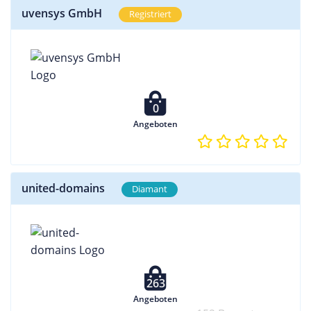
uvensys GmbH
Registriert
0
Angeboten
united-domains
Diamant
263
Angeboten