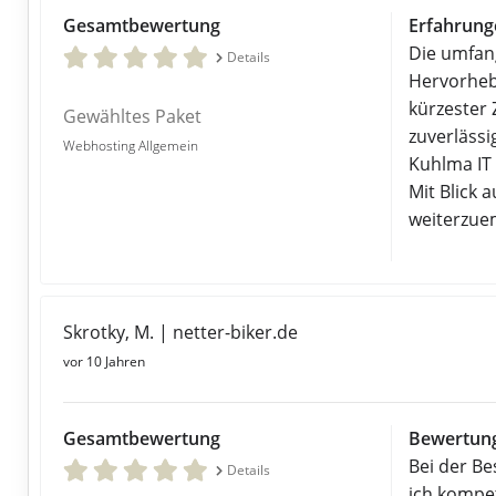
Gesamtbewertung
Erfahrung
Die umfan
Details
Hervorhebe
kürzester
Gewähltes Paket
zuverlässi
Webhosting Allgemein
Kuhlma IT 
Mit Blick 
weiterzue
Skrotky, M. | netter-biker.de
vor 10 Jahren
Gesamtbewertung
Bewertung
Bei der B
Details
ich kompe