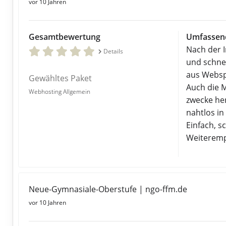
vor 10 Jahren
Gesamtbewertung
Umfassend
Nach der 
Details
und schne
aus Websp
Gewähltes Paket
Auch die 
Webhosting Allgemein
zwecke he
nahtlos i
Einfach, s
Weiteremp
Neue-Gymnasiale-Oberstufe | ngo-ffm.de
vor 10 Jahren