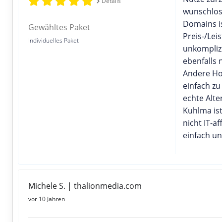
Details
wunschlos 
Domains is
Gewähltes Paket
Preis-/Lei
Individuelles Paket
unkomplizi
ebenfalls
Andere Ho
einfach zu
echte Alte
Kuhlma is
nicht IT-a
einfach un
Michele S. | thalionmedia.com
vor 10 Jahren