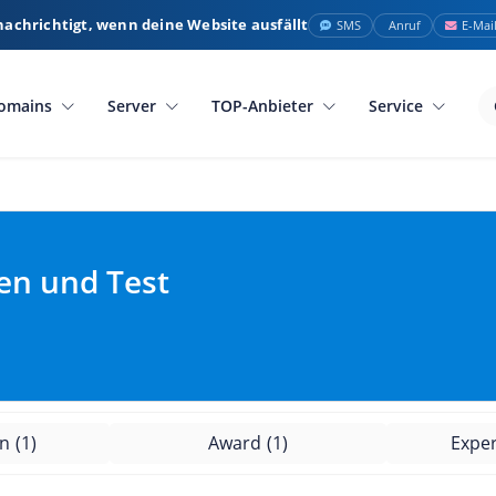
nachrichtigt, wenn deine Website ausfällt
SMS
Anruf
E-Mai
omains
Server
TOP-Anbieter
Service
en und Test
en
(1)
Award
(1)
Expe