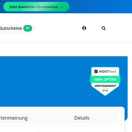
Jetzt kostenlos überwachen
l
Gutscheine
91
rtenmeinung
Details