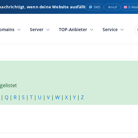
nachrichtigt, wenn deine Website ausfällt
SMS
Anruf
E-Mai
omains
Server
TOP-Anbieter
Service
gelistet
|
Q
|
R
|
S
|
T
|
U
|
V
|
W
|
X
|
Y
|
Z