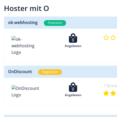
Hoster mit O
ok-webhosting
Premium
0
Angeboten
OnDiscount
Registriert
1 Bewe
0
Angeboten