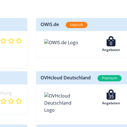
OWIS.de
Geprüft
0
Angeboten
OVHcloud Deutschland
Premium
rtung
35
Angeboten