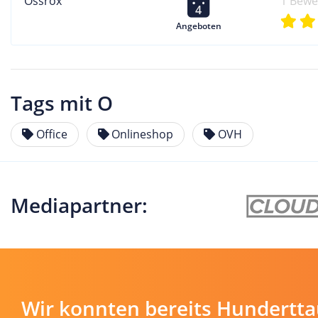
Ossrox
1 Bewe
4
Angeboten
Tags mit O
Office
Onlineshop
OVH
Mediapartner:
Wir konnten bereits Hundertt