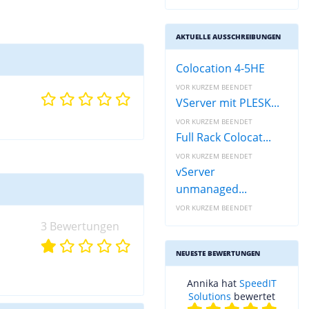
AKTUELLE AUSSCHREIBUNGEN
Colocation 4-5HE
VOR KURZEM BEENDET
VServer mit PLESK...
VOR KURZEM BEENDET
Full Rack Colocat...
VOR KURZEM BEENDET
vServer
unmanaged...
VOR KURZEM BEENDET
3 Bewertungen
NEUESTE BEWERTUNGEN
Annika hat
SpeedIT
Solutions
bewertet