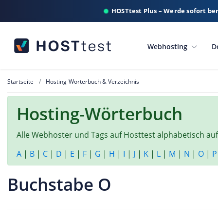
HOSTtest Plus – Werde sofort be
Webhosting
D
Startseite
Hosting-Wörterbuch & Verzeichnis
Hosting-Wörterbuch
Alle Webhoster und Tags auf Hosttest alphabetisch auf
A
|
B
|
C
|
D
|
E
|
F
|
G
|
H
|
I
|
J
|
K
|
L
|
M
|
N
|
O
|
P
Buchstabe O