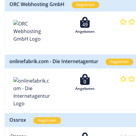
ORC Webhosting GmbH
Registriert
49
Angeboten
onlinefabrik.com - Die Internetagentur
Registriert
0
Angeboten
Ossrox
Registriert