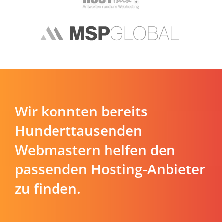
Wir konnten bereits
Hunderttausenden
Webmastern helfen den
passenden Hosting-Anbieter
zu finden.