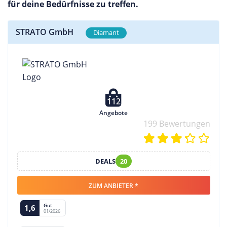
für deine Bedürfnisse zu treffen.
STRATO GmbH
Diamant
112
Angebote
199 Bewertungen
DEALS
20
ZUM ANBIETER *
Gut
1,6
01/2026