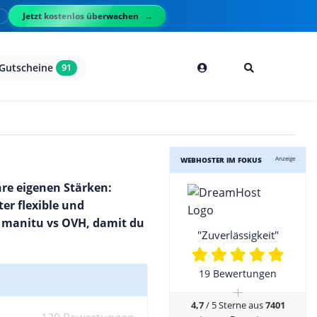
Jetzt kostenlos überwachen
l
Gutscheine
91
Anzeige
WEBHOSTER IM FOKUS
hre eigenen Stärken:
er flexible und
n manitu vs OVH, damit du
"Zuverlässigkeit"
19 Bewertungen
+
4,7
/ 5 Sterne aus
7401