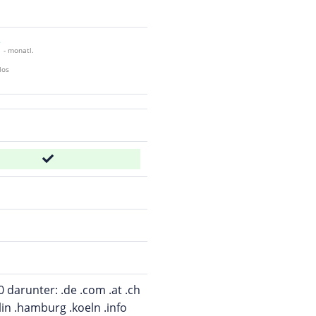
€
- monatl.
los
 darunter: .de .com .at .ch
rlin .hamburg .koeln .info