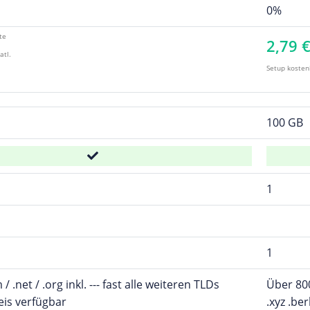
0%
te
2,79 
atl.
Setup kosten
100 GB
1
1
 / .net / .org inkl. --- fast alle weiteren TLDs
Über 800
is verfügbar
.xyz .be