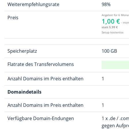
Weiterempfehlungsrate
98%
Angebot für 6 Mona
Preis
1,00 €
- mon
statt 5,99 €
Setup kostenlos
Speicherplatz
100 GB
Flatrate des Transfervolumens
Anzahl Domains im Preis enthalten
1
Domaindetails
Anzahl Domains im Preis enthalten
1
Verfügbare Domain-Endungen
1 x .de / .com
gegen Aufpre