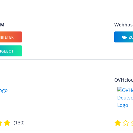
 M
Webhost
BIETER
ZU
NGEBOT
OVHclou
(130)