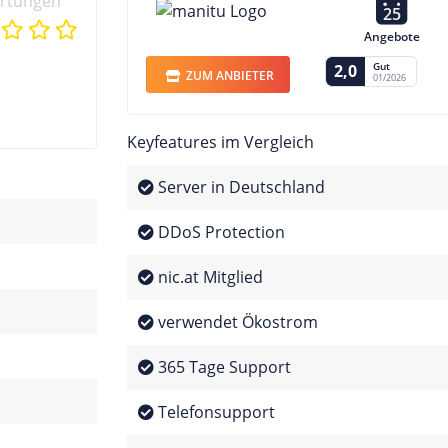
ertungen
25
Angebote
Gut
2,0
ZUM ANBIETER
01/2026
Keyfeatures im Vergleich
Server in Deutschland
DDoS Protection
nic.at Mitglied
verwendet Ökostrom
365 Tage Support
Telefonsupport