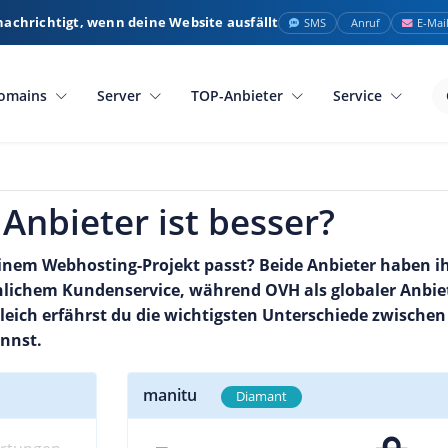
nachrichtigt, wenn deine Website ausfällt
SMS
Anruf
E-Mai
omains
Server
TOP-Anbieter
Service
Anbieter ist besser?
einem Webhosting-Projekt passt? Beide Anbieter haben i
ichem Kundenservice, während OVH als globaler Anbiet
gleich erfährst du die wichtigsten Unterschiede zwische
annst.
manitu
Diamant