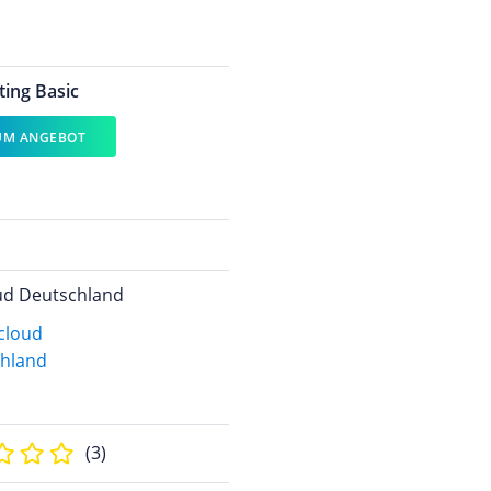
ing Basic
M ANGEBOT
d Deutschland
(3)