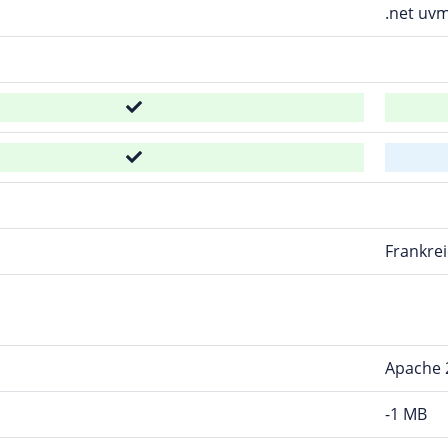
.net uvm
d
Frankre
Apache 
-1 MB