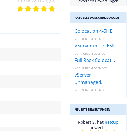
130 Bewertungen
externen Bewertungen
AKTUELLE AUSSCHREIBUNGEN
Colocation 4-5HE
VOR KURZEM BEENDET
VServer mit PLESK...
VOR KURZEM BEENDET
Full Rack Colocat...
VOR KURZEM BEENDET
vServer
unmanaged...
VOR KURZEM BEENDET
NEUESTE BEWERTUNGEN
Robert S. hat
netcup
bewertet