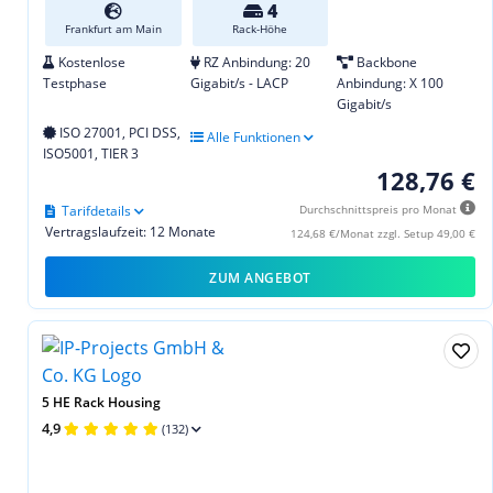
4
Frankfurt am Main
Rack-Höhe
Kostenlose
RZ Anbindung: 20
Backbone
Testphase
Gigabit/s - LACP
Anbindung: X 100
Gigabit/s
ISO 27001, PCI DSS,
Alle Funktionen
ISO5001, TIER 3
128,76 €
Tarifdetails
Durchschnittspreis pro Monat
Vertragslaufzeit: 12 Monate
124,68 €/Monat zzgl. Setup 49,00 €
ZUM ANGEBOT
5 HE Rack Housing
4,9
(132)