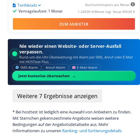
Tarifdetails
Durchschnittspreis pro Monat
Vertragslaufzeit: 1 Monat
1.249,00 €/Monat zzgl. Setup 500,00 €
ZUM ANBIETER
Nie wieder einen Website- oder Server-Ausfall
verpassen.
Rund-um-die-Uhr-Überwachung mit Alarm per SMS, Anruf oder E‑Mail
mit HOSTtest Plus.
SMS‑Alarm
Anruf‑Alarm
E‑Mail‑Alarm
Jetzt kostenlos überwachen
Weitere
7
Ergebnisse anzeigen
* Bei hosttest ist lediglich eine Auswahl von Anbietern zu finden.
Mit Sternchen gekennzeichnete Angebote weisen weitere
Bedingungen auf der Angebotsdetailseite aus. Mehr
Informationen zu unseren
Ranking- und Sortierungsdetails