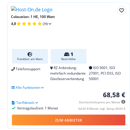
Colocation: 1 HE, 100 Watt
4,8
(39)
1
Frankfurt am Main
Rack-Höhe
RZ Anbindung:
ISO 9001, ISO
Telefonsupport
mehrfach redundante
27001, PCI DSS, ISO
Glasfaserverbindung
50001
Alle Funktionen
68,58 €
Tarifdetails
Durchschnittspreis pro Monat
Vertragslaufzeit: 1 Monat
64,50 €/Monat zzgl. Setup 49,00 €
ZUM ANBIETER