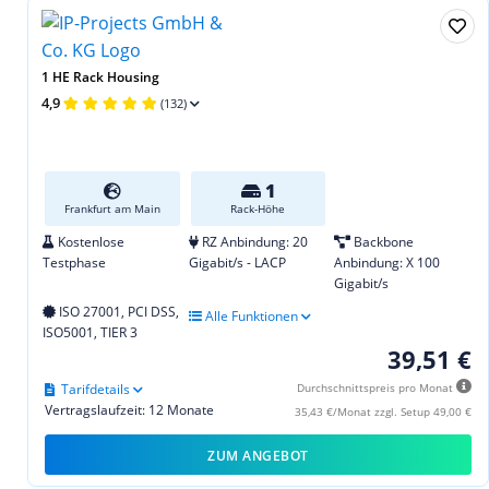
1 HE Rack Housing
4,9
(132)
1
Frankfurt am Main
Rack-Höhe
Kostenlose
RZ Anbindung: 20
Backbone
Testphase
Gigabit/s - LACP
Anbindung: X 100
Gigabit/s
ISO 27001, PCI DSS,
Alle Funktionen
ISO5001, TIER 3
39,51 €
Tarifdetails
Durchschnittspreis pro Monat
Vertragslaufzeit: 12 Monate
35,43 €/Monat zzgl. Setup 49,00 €
ZUM ANGEBOT