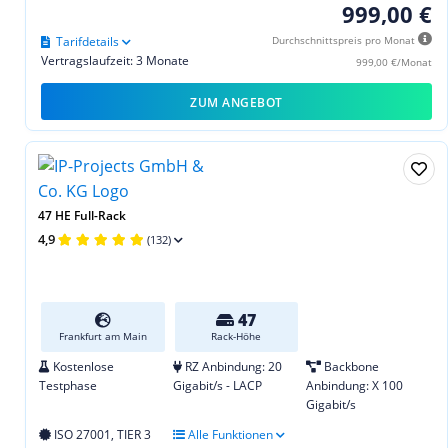
999,00 €
Tarifdetails
Durchschnittspreis pro Monat
Vertragslaufzeit: 3 Monate
999,00 €/Monat
ZUM ANGEBOT
47 HE Full-Rack
4,9
(132)
47
Frankfurt am Main
Rack-Höhe
Kostenlose
RZ Anbindung: 20
Backbone
Testphase
Gigabit/s - LACP
Anbindung: X 100
Gigabit/s
ISO 27001, TIER 3
Alle Funktionen