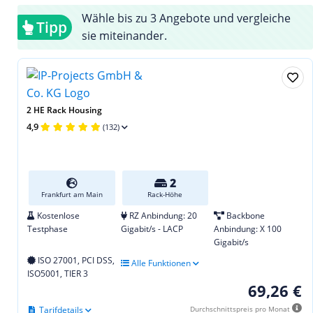
Wähle bis zu 3 Angebote und vergleiche
Tipp
sie miteinander.
2 HE Rack Housing
4,9
(132)
2
Frankfurt am Main
Rack-Höhe
Kostenlose
RZ Anbindung: 20
Backbone
Testphase
Gigabit/s - LACP
Anbindung: X 100
Gigabit/s
ISO 27001, PCI DSS,
Alle Funktionen
ISO5001, TIER 3
69,26 €
Tarifdetails
Durchschnittspreis pro Monat