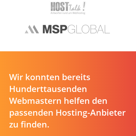
Wir konnten bereits
Hunderttausenden
Webmastern helfen den
passenden Hosting-Anbieter
zu finden.