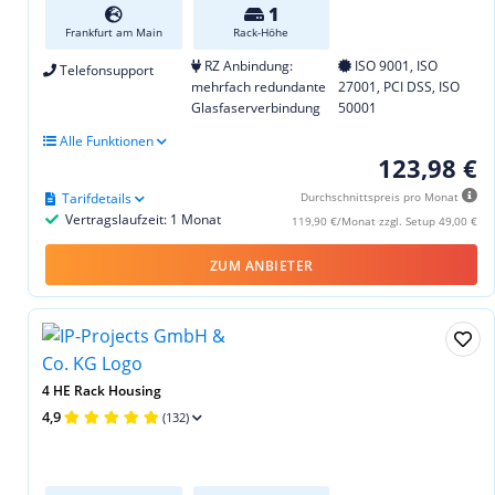
1
Frankfurt am Main
Rack-Höhe
RZ Anbindung:
ISO 9001, ISO
Telefonsupport
mehrfach redundante
27001, PCI DSS, ISO
Glasfaserverbindung
50001
Alle Funktionen
123,98 €
Tarifdetails
Durchschnittspreis pro Monat
Vertragslaufzeit: 1 Monat
119,90 €/Monat zzgl. Setup 49,00 €
ZUM ANBIETER
4 HE Rack Housing
4,9
(132)