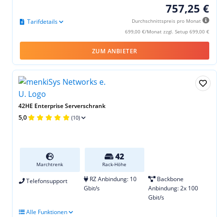
757,25 €
Tarifdetails
Durchschnittspreis pro Monat
699,00 €/Monat zzgl. Setup 699,00 €
ZUM ANBIETER
42HE Enterprise Serverschrank
5,0
(10)
42
Marchtrenk
Rack-Höhe
RZ Anbindung: 10
Backbone
Telefonsupport
Gbit/s
Anbindung: 2x 100
Gbit/s
Alle Funktionen