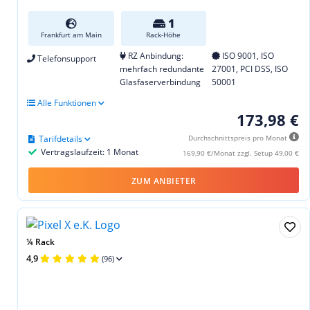
1
Frankfurt am Main
Rack-Höhe
RZ Anbindung:
ISO 9001, ISO
Telefonsupport
mehrfach redundante
27001, PCI DSS, ISO
Glasfaserverbindung
50001
Alle Funktionen
173,98 €
Tarifdetails
Durchschnittspreis pro Monat
Vertragslaufzeit: 1 Monat
169,90 €/Monat zzgl. Setup 49,00 €
ZUM ANBIETER
¼ Rack
4,9
(96)