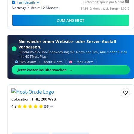
Tarifdetails
Durchschnittspreis pro Monat
Vertragslaufzeit: 12 Monate
94,93 €/Monat zzgl. Setup 49,00 €
ZUM ANGEBOT
Nie wieder einen Website- oder Server-Ausfall
verpassen.
Rund-um-die-Uhr-Überwachung mit Alarm per SMS, Anruf oder E‑Mail
mit HOSTtest Plus.
SMS‑Alarm
Anruf‑Alarm
E‑Mail‑Alarm
Jetzt kostenlos überwachen
Colocation: 1 HE, 200 Watt
4,8
(39)