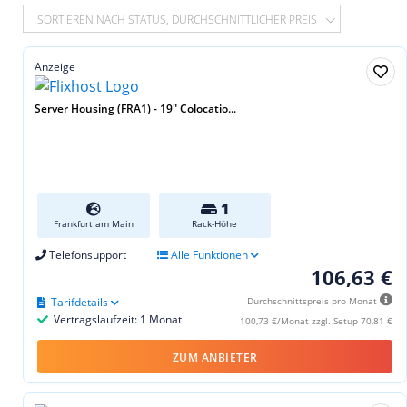
SORTIEREN NACH STATUS, DURCHSCHNITTLICHER PREIS
Anzeige
Server Housing (FRA1) - 19″ Colocatio...
1
Frankfurt am Main
Rack-Höhe
Telefonsupport
Alle Funktionen
106,63 €
Tarifdetails
Durchschnittspreis pro Monat
Vertragslaufzeit: 1 Monat
100,73 €/Monat zzgl. Setup 70,81 €
ZUM ANBIETER