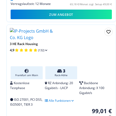
Vertragslaufzeit: 12 Monate
65,18 €/Monat zzgl. Setup 49,00 €
ZUM ANGEBOT
3 HE Rack Housing
4,9
(132)
3
Frankfurt am Main
Rack-Höhe
Kostenlose
RZ Anbindung: 20
Backbone
Testphase
Gigabit/s - LACP
Anbindung: X 100
Gigabit/s
ISO 27001, PCI DSS,
Alle Funktionen
ISO5001, TIER 3
99,01 €