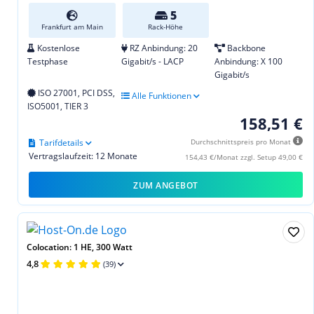
5
Frankfurt am Main
Rack-Höhe
Kostenlose
RZ Anbindung: 20
Backbone
Testphase
Gigabit/s - LACP
Anbindung: X 100
Gigabit/s
ISO 27001, PCI DSS,
Alle Funktionen
ISO5001, TIER 3
158,51 €
Tarifdetails
Durchschnittspreis pro Monat
Vertragslaufzeit: 12 Monate
154,43 €/Monat zzgl. Setup 49,00 €
ZUM ANGEBOT
Colocation: 1 HE, 300 Watt
4,8
(39)