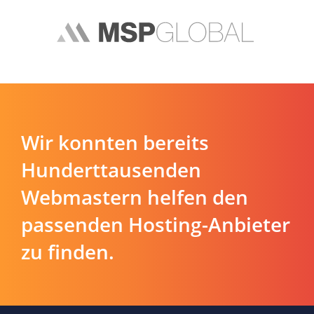
Wir konnten bereits
Hunderttausenden
Webmastern helfen den
passenden Hosting-Anbieter
zu finden.