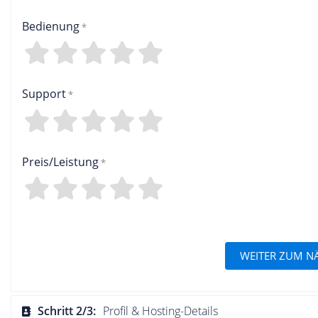
Bedienung
4
3
2
1
0
Support
4
3
2
1
0
Preis/Leistung
4
3
2
1
0
WEITER ZUM N
Schritt 2/3:
Profil & Hosting-Details