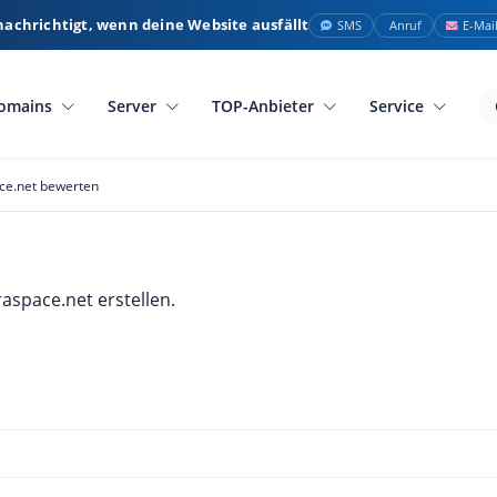
nachrichtigt, wenn deine Website ausfällt
SMS
Anruf
E-Mai
omains
Server
TOP-Anbieter
Service
ace.net bewerten
aspace.net erstellen.