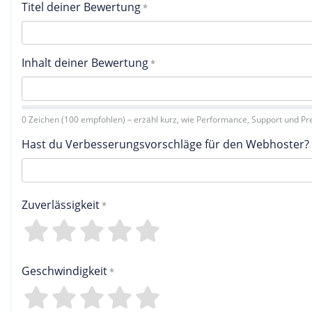
Titel deiner Bewertung
Inhalt deiner Bewertung
0 Zeichen (100 empfohlen) – erzähl kurz, wie Performance, Support und Pre
Hast du Verbesserungsvorschläge für den Webhoster?
Zuverlässigkeit
4
3
2
1
0
Geschwindigkeit
4
3
2
1
0