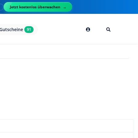
Jetzt kostenlos überwachen
l
Gutscheine
91