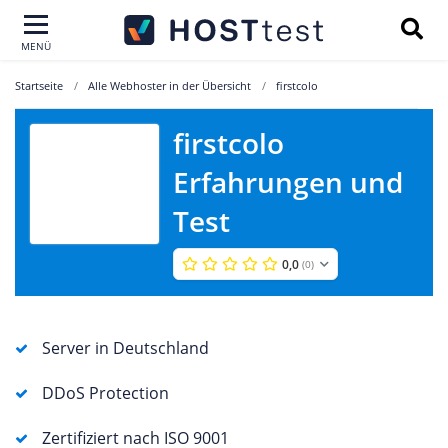
MENÜ
Startseite
Alle Webhoster in der Übersicht
firstcolo
firstcolo
Erfahrungen und
firstcolo
Test
0,0
(0)
Server in Deutschland
DDoS Protection
Zertifiziert nach ISO 9001