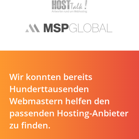
Wir konnten bereits
Hunderttausenden
Webmastern helfen den
passenden Hosting-Anbieter
zu finden.