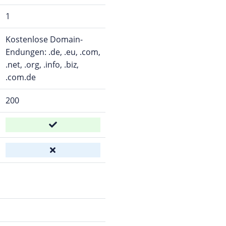
1
Kostenlose Domain-
Endungen: .de, .eu, .com,
.net, .org, .info, .biz,
.com.de
200