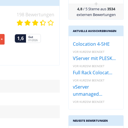
+
4,8
/ 5 Sterne aus
3534
198 Bewertungen
externen Bewertungen
AKTUELLE AUSSCHREIBUNGEN
Gut
1,6
 *
01/2026
Colocation 4-5HE
VOR KURZEM BEENDET
VServer mit PLESK...
VOR KURZEM BEENDET
Full Rack Colocat...
VOR KURZEM BEENDET
vServer
unmanaged...
VOR KURZEM BEENDET
NEUESTE BEWERTUNGEN